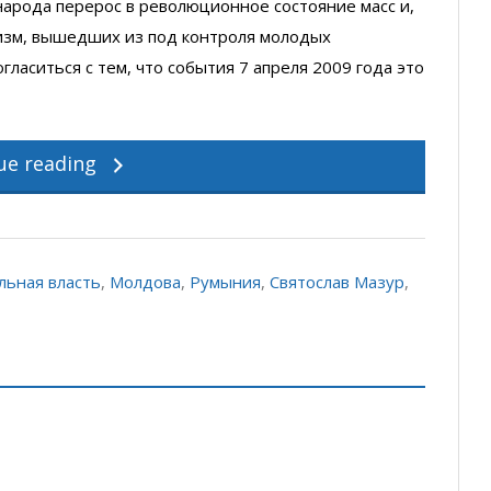
народа перерос в революционное состояние масс и,
лизм, вышедших из под контроля молодых
ласиться с тем, что события 7 апреля 2009 года это
ue reading
льная власть
,
Молдова
,
Румыния
,
Святослав Мазур
,