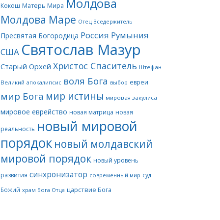
Молдова
Матерь Мира
Кокош
Молдова Маре
Отец Вседержитель
Россия
Румыния
Пресвятая Богородица
Святослав Мазур
США
Христос Спаситель
Старый Орхей
Штефан
воля Бога
евреи
Великий
апокалипсис
выбор
мир истины
мир Бога
мировая закулиса
мировое еврейство
новая матрица
новая
новый мировой
реальность
порядок
новый молдавский
мировой порядок
новый уровень
синхронизатор
развития
суд
современный мир
царствие Бога
Божий
храм Бога Отца