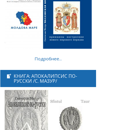
Подробнее...
КНИГА: АПОКАЛИПСИС ПО-
РУССКИ /С. МАЗУР/