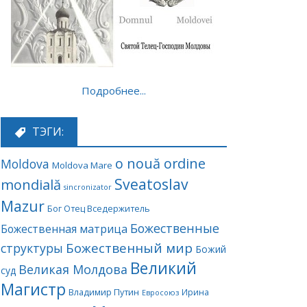
Подробнее...
ТЭГИ:
o nouă ordine
Moldova
Moldova Mare
Sveatoslav
mondială
sincronizator
Mazur
Бог Отец Вседержитель
Божественные
Божественная матрица
Божественный мир
структуры
Божий
Великий
Великая Молдова
суд
Магистр
Владимир Путин
Ирина
Евросоюз