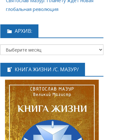
Святослав Мазур: Планету ждёт новая
глобальная революция
АРХИВ:
КНИГА ЖИЗНИ /С. МАЗУР/