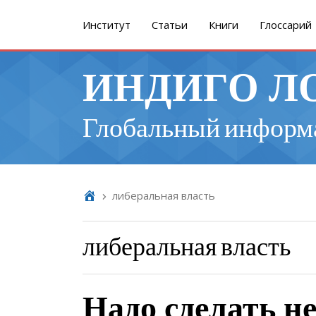
Институт
Cтатьи
Книги
Глоссарий
ИНДИГО Л
Глобальный информ
либеральная власть
либеральная власть
Надо сделать н