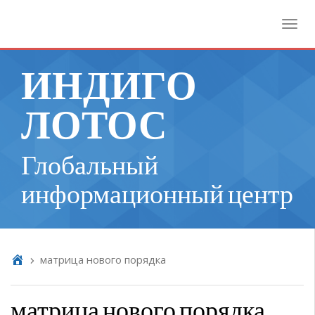
Toggl
ИНДИГО
ЛОТОС
Глобальный
информационный центр
матрица нового порядка
матрица нового порядка