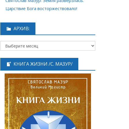
Святослав Мазур: Земля разверзлась.
Царствие Бога восторжествовало!
АРХИВ:
КНИГА ЖИЗНИ /С. МАЗУР/