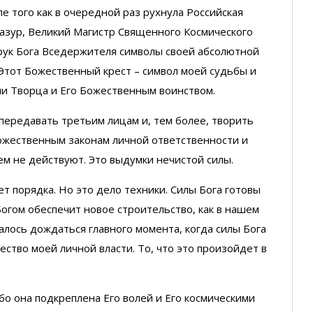
е того как в очередной раз рухнула Российская
Мазур, Великий Магистр Священного Космического
рук Бога Вседержителя символы своей абсолютной
. Этот Божественный крест – символ моей судьбы и
ли Творца и Его Божественным воинством.
 передавать третьим лицам и, тем более, творить
ожественным законам личной ответственности и
нем не действуют. Это выдумки нечистой силы.
т порядка. Но это дело техники. Силы Бога готовы
 Богом обеспечит новое строительство, как в нашем
талось дождаться главного момента, когда силы Бога
ство моей личной власти. То, что это произойдет в
бо она подкреплена Его волей и Его космическими