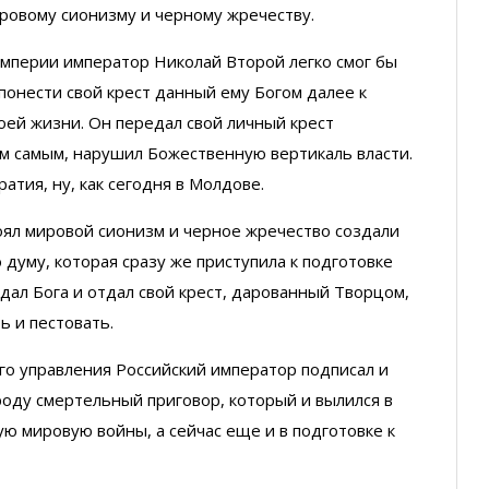
ировому сионизму и черному жречеству.
империи император Николай Второй легко смог бы
понести свой крест данный ему Богом далее к
оей жизни. Он передал свой личный крест
ем самым, нарушил Божественную вертикаль власти.
атия, ну, как сегодня в Молдове.
тоял мировой сионизм и черное жречество создали
 думу, которая сразу же приступила к подготовке
дал Бога и отдал свой крест, дарованный Творцом,
ь и пестовать.
го управления Российский император подписал и
ароду смертельный приговор, который и вылился в
ю мировую войны, а сейчас еще и в подготовке к