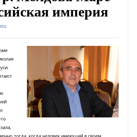
оссийская империя
nts
оме
иколая
уси.
итают
ию
оей
ел
это
зала,
менно тогда, когда человек имеющий в своем