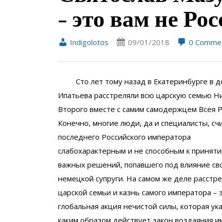
– это вам не Р
Indigolotos
09/01/2018
0 Comme
Сто лет тому назад в Екатеринбурге в д
Ипатьева расстреляли всю царскую семью Н
Второго вместе с самим самодержцем Всея Р
Конечно, многие люди, да и специалисты, сч
последнего Российского императора
слабохарактерным и не способным к принят
важных решений, попавшего под влияние св
немецкой супруги. На самом же деле расстр
царской семьи и казнь самого императора – 
глобальная акция нечистой силы, которая ука
каким образом действует закон воздаяния и