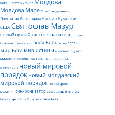
Молдова
Матерь Мира
Кокош
Молдова Маре
Отец Вседержитель
Россия
Румыния
Пресвятая Богородица
Святослав Мазур
США
Христос Спаситель
Старый Орхей
Штефан
воля Бога
евреи
Великий
апокалипсис
выбор
мир истины
мир Бога
мировая закулиса
мировое еврейство
новая матрица
новая
новый мировой
реальность
порядок
новый молдавский
мировой порядок
новый уровень
синхронизатор
развития
суд
современный мир
царствие Бога
Божий
храм Бога Отца