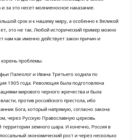
 и за это несет молниеносное наказание.
большой срок и к нашему миру, а особенно к Великой
ет, это не так. Любой исторический пример можно
т нам как именно действует закон причин и
в корень проблемы.
офьи Палеолог и Ивана Третьего ходила по
юция 1905 года. Революция была подготовлена
ациями мирового черного жречества и была
ласти, против российского престола, ибо
анник Бога, который напрямую, согласно закона
зом, через Русскую Православную церковь
 территории земного шара. И конечно, Россия в
лоссальный экономический рост и через несколько