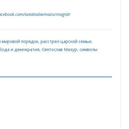
acebook.com/sveatoslavmazurmagistr
 мировой порядок
,
расстрел царской семьи
,
бода и демократия
,
Святослав Мазур
,
символы