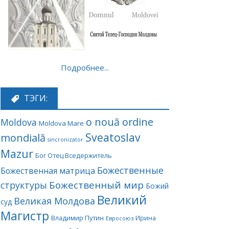
Подробнее...
ТЭГИ:
o nouă ordine
Moldova
Moldova Mare
Sveatoslav
mondială
sincronizator
Mazur
Бог Отец Вседержитель
Божественные
Божественная матрица
Божественный мир
структуры
Божий
Великий
Великая Молдова
суд
Магистр
Владимир Путин
Ирина
Евросоюз