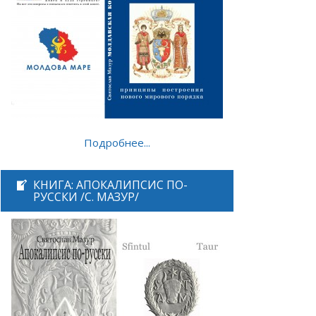
Подробнее...
КНИГА: АПОКАЛИПСИС ПО-
РУССКИ /С. МАЗУР/