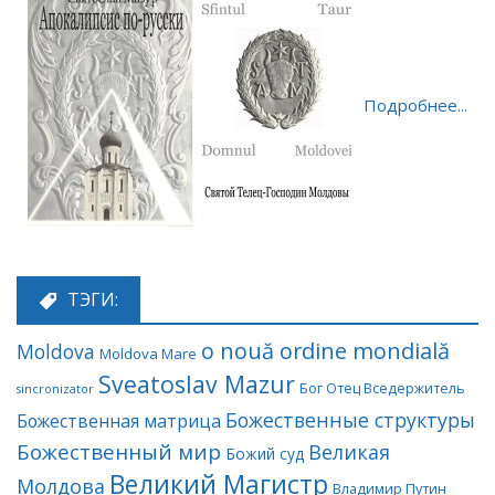
Подробнее...
ТЭГИ:
o nouă ordine mondială
Moldova
Moldova Mare
Sveatoslav Mazur
Бог Отец Вседержитель
sincronizator
Божественные структуры
Божественная матрица
Божественный мир
Великая
Божий суд
Великий Магистр
Молдова
Владимир Путин