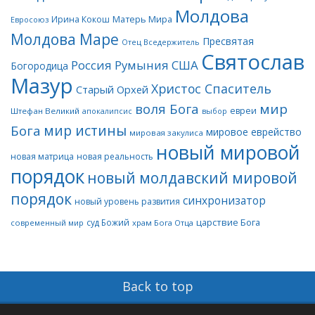
Молдова
Матерь Мира
Ирина Кокош
Евросоюз
Молдова Маре
Пресвятая
Отец Вседержитель
Святослав
Россия
Румыния
США
Богородица
Мазур
Христос Спаситель
Старый Орхей
воля Бога
мир
евреи
Штефан Великий
апокалипсис
выбор
мир истины
Бога
мировое еврейство
мировая закулиса
новый мировой
новая матрица
новая реальность
порядок
новый молдавский мировой
порядок
синхронизатор
новый уровень развития
царствие Бога
суд Божий
современный мир
храм Бога Отца
Back to top