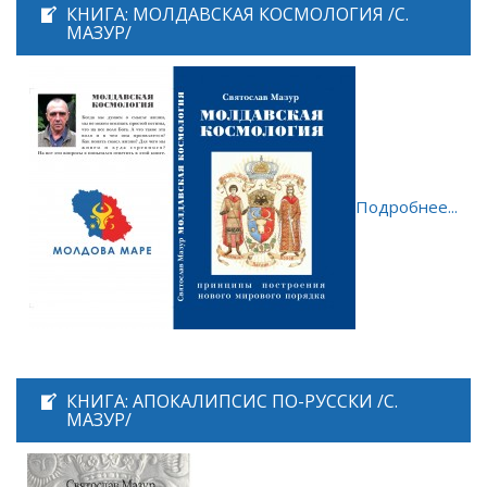
КНИГА: МОЛДАВСКАЯ КОСМОЛОГИЯ /С.
МАЗУР/
Подробнее...
КНИГА: АПОКАЛИПСИС ПО-РУССКИ /С.
МАЗУР/