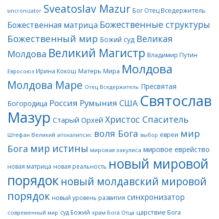
Sveatoslav Mazur
Бог Отец Вседержитель
sincronizator
Божественные структуры
Божественная матрица
Божественный мир
Великая
Божий суд
Великий Магистр
Молдова
Владимир Путин
Молдова
Матерь Мира
Ирина Кокош
Евросоюз
Молдова Маре
Пресвятая
Отец Вседержитель
Святослав
Россия
Румыния
США
Богородица
Мазур
Христос Спаситель
Старый Орхей
воля Бога
мир
евреи
Штефан Великий
апокалипсис
выбор
мир истины
Бога
мировое еврейство
мировая закулиса
новый мировой
новая матрица
новая реальность
порядок
новый молдавский мировой
порядок
синхронизатор
новый уровень развития
царствие Бога
суд Божий
современный мир
храм Бога Отца