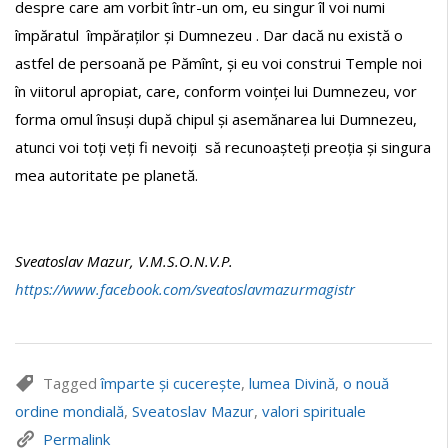
despre care am vorbit într-un om, eu singur îl voi numi
împăratul împăraților și Dumnezeu . Dar dacă nu există o
astfel de persoană pe Pămînt, și eu voi construi Temple noi
în viitorul apropiat, care, conform voinței lui Dumnezeu, vor
forma omul însuși după chipul și asemănarea lui Dumnezeu,
atunci voi toți veți fi nevoiți să recunoașteți preoția și singura
mea autoritate pe planetă.
Sveatoslav Mazur, V.M.S.O.N.V.P.
https://www.facebook.com/sveatoslavmazurmagistr
Tagged
împarte și cucerește
,
lumea Divină
,
o nouă
ordine mondială
,
Sveatoslav Mazur
,
valori spirituale
Permalink