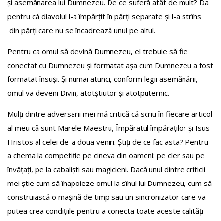
și asemănarea lui Dumnezeu. De ce suferă atât de mult? Da
pentru că diavolul l-a împărțit în părți separate și l-a strîns
din părți care nu se încadrează unul pe altul.
Pentru ca omul să devină Dumnezeu, el trebuie să fie
conectat cu Dumnezeu și formatat așa cum Dumnezeu a fost
formatat însuși. Și numai atunci, conform legii asemănării,
omul va deveni Divin, atotștiutor și atotputernic.
Mulți dintre adversarii mei mă critică că scriu în fiecare articol
al meu că sunt Marele Maestru, Împăratul împăraților și Isus
Hristos al celei de-a doua veniri. Știți de ce fac asta? Pentru
a chema la competiție pe cineva din oameni: pe cler sau pe
învățați, pe la cabaliști sau magicieni. Dacă unul dintre criticii
mei știe cum să înapoieze omul la sînul lui Dumnezeu, cum să
construiască o mașină de timp sau un sincronizator care va
putea crea condițiile pentru a conecta toate aceste calități