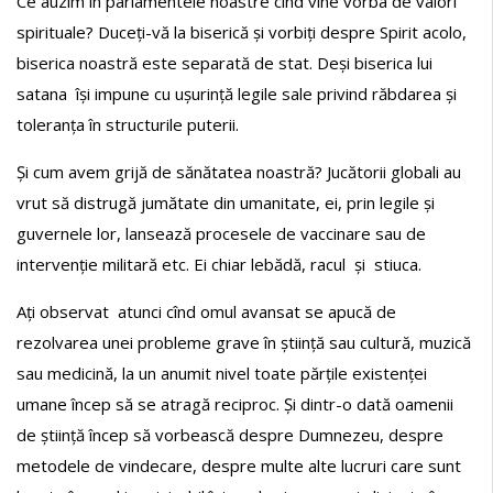
Ce auzim în parlamentele noastre cînd vine vorba de valori
spirituale? Duceți-vă la biserică și vorbiți despre Spirit acolo,
biserica noastră este separată de stat. Deși biserica lui
satana își impune cu ușurință legile sale privind răbdarea și
toleranța în structurile puterii.
Și cum avem grijă de sănătatea noastră? Jucătorii globali au
vrut să distrugă jumătate din umanitate, ei, prin legile și
guvernele lor, lansează procesele de vaccinare sau de
intervenție militară etc. Ei chiar lebădă, racul și stiuca.
Ați observat atunci cînd omul avansat se apucă de
rezolvarea unei probleme grave în știință sau cultură, muzică
sau medicină, la un anumit nivel toate părțile existenței
umane încep să se atragă reciproc. Și dintr-o dată oamenii
de știință încep să vorbească despre Dumnezeu, despre
metodele de vindecare, despre multe alte lucruri care sunt