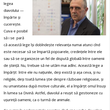
legea
diavolului —
împărte și
cucerește.
Cuiva e posibil
să i se pară
că această lege își dobîndește relevanța numai atunci cînd
este necesar să se împartă popoarele, credințele între ele
sau să se organizeze un fel de dispută globală între oamenii
de știință. Nu, trebuie să ne uităm mai adînc. Această lege a
împărțit între ele nu națiunile, deși există și așa ceva, și nu
religiile, deși toată lumea știe despre războaie religioase, și
nu umanitatea după motive culturale, el a împărțit omul însuși
în lumea sa Divină. Astfel, diavolul a reușit să gestioneze cu
ușurință oamenii, ca o turmă de animale.