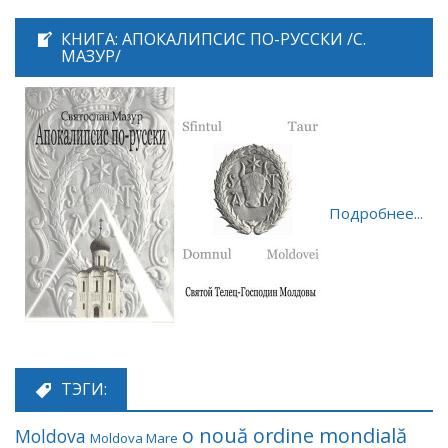
КНИГА: АПОКАЛИПСИС ПО-РУССКИ /С.
МАЗУР/
Подробнее...
ТЭГИ:
o nouă ordine mondială
Moldova
Moldova Mare