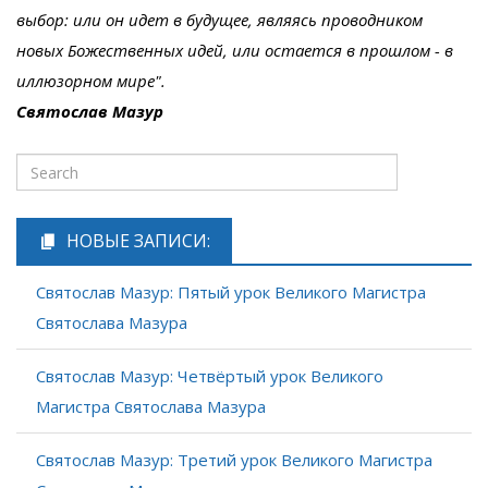
выбор: или он идет в будущее, являясь проводником
новых Божественных идей, или остается в прошлом - в
иллюзорном мире".
Святослав Мазур
НОВЫЕ ЗАПИСИ:
Святослав Мазур: Пятый урок Великого Магистра
Святослава Мазура
Святослав Мазур: Четвёртый урок Великого
Магистра Святослава Мазура
Святослав Мазур: Третий урок Великого Магистра