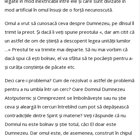
legate în mod inextricabil între ele și care sunt divizate în
mod artificial în omul însuși de o forță necunoscută.
Omul a vrut să cunosacă ceva despre Dumnezeu, pe dînsul îl
trimit la preot. Și dacă îi veți spune preotului «, dar am citit că
un astfel de om de știință a descoperit legea unității lumilor
…» Preotul te va trimite mai departe. Să nu mai vorbim că
dacă spui că ești bolnav, el va sfătui să te pocăești pentru a-
și curăța conștiința de păcate etc.
Deci care-i problema? Cum de rezolvat o astfel de problemă
pentru a nu umbla într-un cerc? Oare Domnul Dumnezeu
Atotputernic și Omniprezent se îmbolnăvește sau nu știe
ceva și aleargă în cercuri întrebînd cum pot să depășească
contradicțiile dintre Spirit și materie? Veți răspunde că nu.
Domnul nu este bolnav și știe totul, căci El doar este
Dumnezeu. Dar omul este, de asemenea, construit în chipul