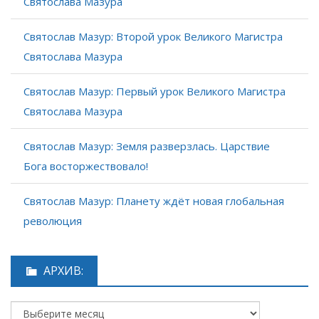
Святослава Мазура
Святослав Мазур: Второй урок Великого Магистра
Святослава Мазура
Святослав Мазур: Первый урок Великого Магистра
Святослава Мазура
Святослав Мазур: Земля разверзлась. Царствие
Бога восторжествовало!
Святослав Мазур: Планету ждёт новая глобальная
революция
АРХИВ: