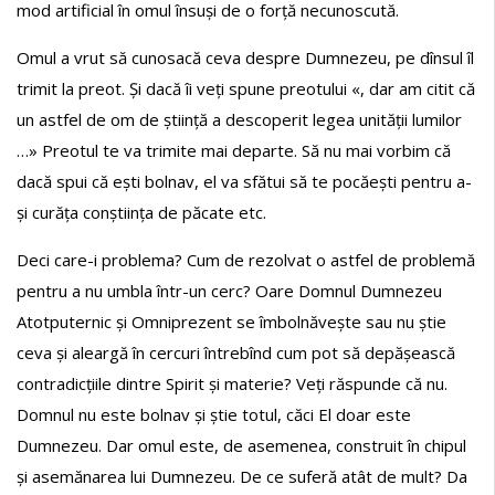
mod artificial în omul însuși de o forță necunoscută.
Omul a vrut să cunosacă ceva despre Dumnezeu, pe dînsul îl
trimit la preot. Și dacă îi veți spune preotului «, dar am citit că
un astfel de om de știință a descoperit legea unității lumilor
…» Preotul te va trimite mai departe. Să nu mai vorbim că
dacă spui că ești bolnav, el va sfătui să te pocăești pentru a-
și curăța conștiința de păcate etc.
Deci care-i problema? Cum de rezolvat o astfel de problemă
pentru a nu umbla într-un cerc? Oare Domnul Dumnezeu
Atotputernic și Omniprezent se îmbolnăvește sau nu știe
ceva și aleargă în cercuri întrebînd cum pot să depășească
contradicțiile dintre Spirit și materie? Veți răspunde că nu.
Domnul nu este bolnav și știe totul, căci El doar este
Dumnezeu. Dar omul este, de asemenea, construit în chipul
și asemănarea lui Dumnezeu. De ce suferă atât de mult? Da