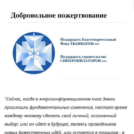
"Сейчас, когда в энергоинформационном поле Земли
произошли фундаментальные изменения, настало время
каждому человеку сделать свой личный, осознанный
выбор: или он идет в будущее, являясь проводником
новых Божественных идей, или остается в прошлом - в