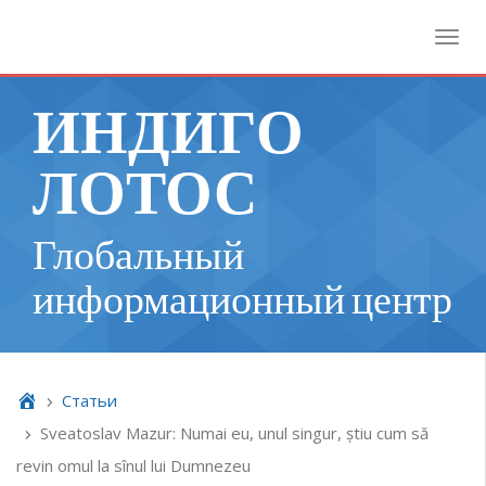
Toggl
ИНДИГО
ЛОТОС
Глобальный
информационный центр
Cтатьи
Sveatoslav Mazur: Numai eu, unul singur, știu cum să
revin omul la sînul lui Dumnezeu