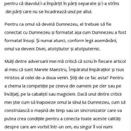
pentru că diavolul l-a împărțit în părți separate și l-a strîns
din părți care nu se încadrează unul pe altul.
Pentru ca omul să devină Dumnezeu, el trebuie să fie
conectat cu Dumnezeu și formatat așa cum Dumnezeu a fost
formatat însuși. Și numai atunci, conform legii asemănării,
omul va deveni Divin, atotștiutor și atotputernic.
Mulți dintre adversarii mei mă critică că scriu în fiecare articol
al meu că sunt Marele Maestru, Împăratul împăraților și Isus
Hristos al celei de-a doua veniri. Știți de ce fac asta? Pentru
a chema la competiție pe cineva din oameni: pe cler sau pe
învățați, pe la cabaliști sau magicieni. Dacă unul dintre criticii
mei știe cum să înapoieze omul la sînul lui Dumnezeu, cum să
construiască o mașină de timp sau un sincronizator care va
putea crea condițiile pentru a conecta toate aceste calități
despre care am vorbit într-un om, eu singur îl voi numi