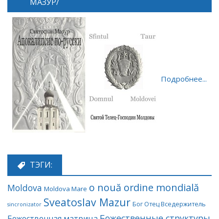
МАЗУР/
Подробнее...
ТЭГИ:
o nouă ordine mondială
Moldova
Moldova Mare
Sveatoslav Mazur
Бог Отец Вседержитель
sincronizator
Божественные структуры
Божественная матрица