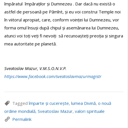
împăratul împăraților și Dumnezeu . Dar dacă nu există o
astfel de persoană pe Pămînt, și eu voi construi Temple noi
în viitorul apropiat, care, conform voinței lui Dumnezeu, vor
forma omul însuși după chipul și asemănarea lui Dumnezeu,
atunci voi toți veți fi nevoiți să recunoașteți preoția și singura
mea autoritate pe planetă.
Sveatoslav Mazur, V.M.S.O.N.V.P.
https://www.facebook.com/sveatoslavmazurmagistr
Tagged
împarte și cucerește
,
lumea Divină
,
o nouă
ordine mondială
,
Sveatoslav Mazur
,
valori spirituale
Permalink