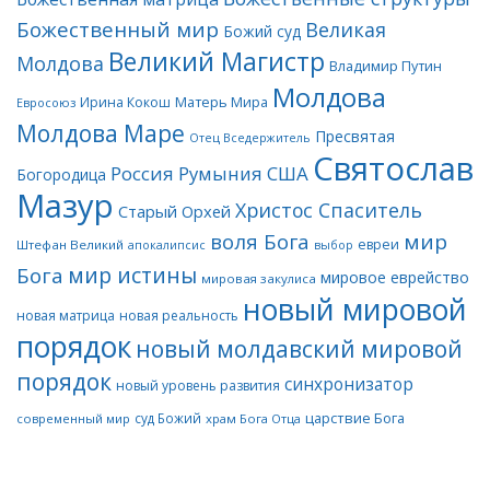
Божественный мир
Великая
Божий суд
Великий Магистр
Молдова
Владимир Путин
Молдова
Матерь Мира
Ирина Кокош
Евросоюз
Молдова Маре
Пресвятая
Отец Вседержитель
Святослав
Россия
Румыния
США
Богородица
Мазур
Христос Спаситель
Старый Орхей
воля Бога
мир
евреи
Штефан Великий
апокалипсис
выбор
мир истины
Бога
мировое еврейство
мировая закулиса
новый мировой
новая матрица
новая реальность
порядок
новый молдавский мировой
порядок
синхронизатор
новый уровень развития
царствие Бога
суд Божий
современный мир
храм Бога Отца