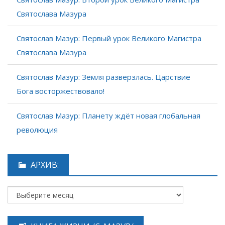
Святослава Мазура
Святослав Мазур: Первый урок Великого Магистра
Святослава Мазура
Святослав Мазур: Земля разверзлась. Царствие
Бога восторжествовало!
Святослав Мазур: Планету ждёт новая глобальная
революция
АРХИВ: