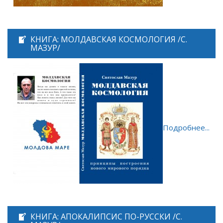
КНИГА: МОЛДАВСКАЯ КОСМОЛОГИЯ /С.
МАЗУР/
Подробнее...
КНИГА: АПОКАЛИПСИС ПО-РУССКИ /С.