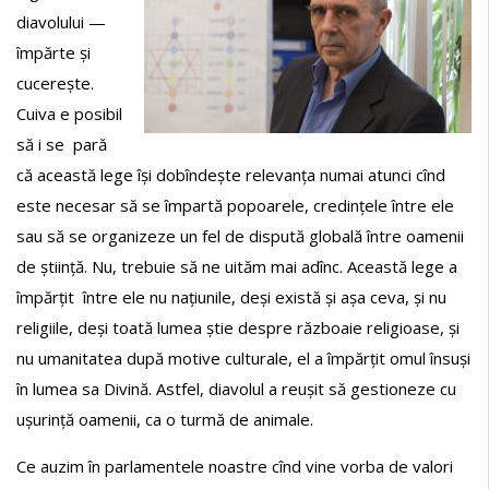
diavolului —
împărte și
cucerește.
Cuiva e posibil
să i se pară
că această lege își dobîndește relevanța numai atunci cînd
este necesar să se împartă popoarele, credințele între ele
sau să se organizeze un fel de dispută globală între oamenii
de știință. Nu, trebuie să ne uităm mai adînc. Această lege a
împărțit între ele nu națiunile, deși există și așa ceva, și nu
religiile, deși toată lumea știe despre războaie religioase, și
nu umanitatea după motive culturale, el a împărțit omul însuși
în lumea sa Divină. Astfel, diavolul a reușit să gestioneze cu
ușurință oamenii, ca o turmă de animale.
Ce auzim în parlamentele noastre cînd vine vorba de valori