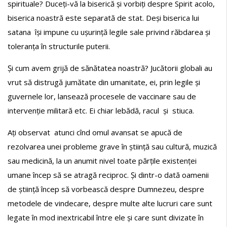
spirituale? Duceți-vă la biserică și vorbiți despre Spirit acolo,
biserica noastră este separată de stat. Deși biserica lui
satana își impune cu ușurință legile sale privind răbdarea și
toleranța în structurile puterii.
Și cum avem grijă de sănătatea noastră? Jucătorii globali au
vrut să distrugă jumătate din umanitate, ei, prin legile și
guvernele lor, lansează procesele de vaccinare sau de
intervenție militară etc. Ei chiar lebădă, racul și stiuca.
Ați observat atunci cînd omul avansat se apucă de
rezolvarea unei probleme grave în știință sau cultură, muzică
sau medicină, la un anumit nivel toate părțile existenței
umane încep să se atragă reciproc. Și dintr-o dată oamenii
de știință încep să vorbească despre Dumnezeu, despre
metodele de vindecare, despre multe alte lucruri care sunt
legate în mod inextricabil între ele și care sunt divizate în