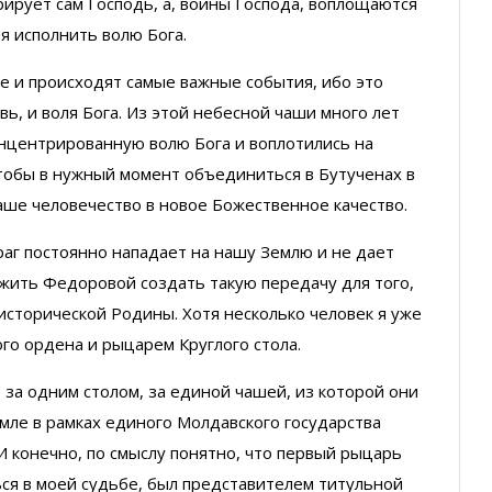
рирует сам Господь, а, воины Господа, воплощаются
я исполнить волю Бога.
де и происходят самые важные события, ибо это
ь, и воля Бога. Из этой небесной чаши много лет
онцентрированную волю Бога и воплотились на
тобы в нужный момент объединиться в Бутученах в
аше человечество в новое Божественное качество.
враг постоянно нападает на нашу Землю и не дает
жить Федоровой создать такую передачу для того,
исторической Родины. Хотя несколько человек я уже
ого ордена и рыцарем Круглого стола.
 за одним столом, за единой чашей, из которой они
мле в рамках единого Молдавского государства
 конечно, по смыслу понятно, что первый рыцарь
ься в моей судьбе, был представителем титульной