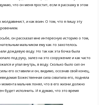
умаю, что он меня простит, если я расскажу в этом
 молдавинист, и как воин. О том, что я пишу эту
ткровением.
росьбе, он рассказал мне интересную историю о том,
знательным мальчиком ему как-то захотелось
рали дождевую воду. Но так как эта бочка была
опало под руку, залез на это сооружение и как часто
ался и упал внутрь, в воду. Сколько было сил он
силы его оставили и он, видимо, осознав свой конец,
неведомая Божественная сила схватила его, подняла
го момента мальчик понял, что в его жизни должно
ен будет исполнить. И я думаю, что это время