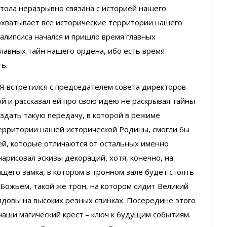
стола неразрывно связана с историей нашего
охватывает все исторические территории нашего
окалипсиса начался и пришло время главных
главных тайн нашего ордена, ибо есть время
ь.
 Я встретился с председателем совета директоров
 и рассказал ей про свою идею не раскрывая тайны
создать такую передачу, в которой в режиме
ерритории нашей исторической Родины, смогли бы
ей, которые отличаются от остальных именно
нарисовал эскизы декораций, хотя, конечно, на
щего замка, в котором в тронном зале будет стоять
и Божьем, такой же трон, на котором сидит Великий
лдовы на высоких резных спинках. Посередине этого
 чаши магический крест – ключ к будущим событиям.