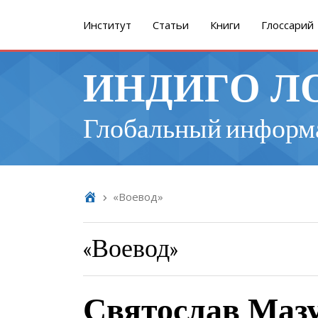
Институт
Cтатьи
Книги
Глоссарий
ИНДИГО Л
Глобальный информ
«Воевод»
«Воевод»
Святослав Маз