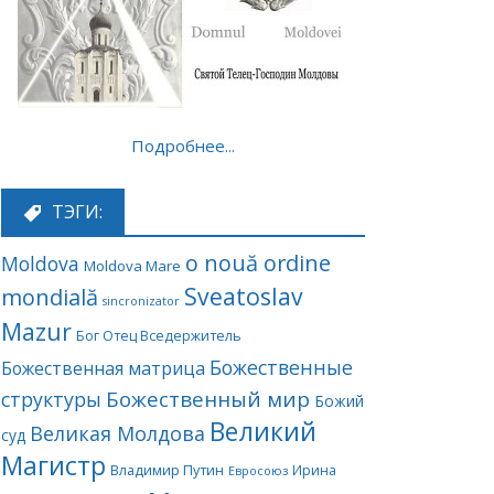
Подробнее...
ТЭГИ:
o nouă ordine
Moldova
Moldova Mare
Sveatoslav
mondială
sincronizator
Mazur
Бог Отец Вседержитель
Божественные
Божественная матрица
Божественный мир
структуры
Божий
Великий
Великая Молдова
суд
Магистр
Владимир Путин
Ирина
Евросоюз