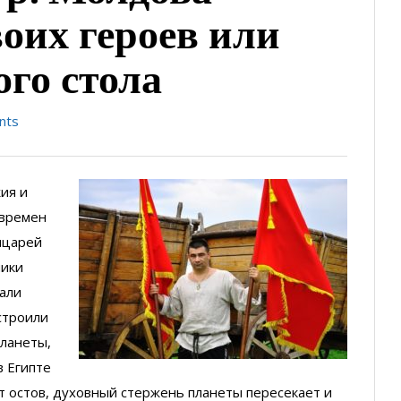
воих героев или
го стола
nts
ия и
 времен
ыцарей
ники
вали
строили
ланеты,
в Египте
от остов, духовный стержень планеты пересекает и