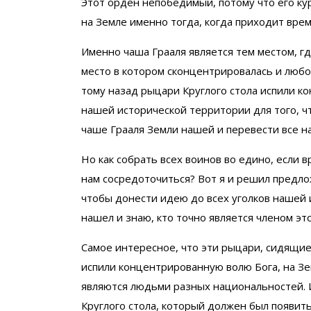
Этот орден непобедимый, потому что его ку
на Земле именно тогда, когда приходит врем
Именно чаша Грааля является тем местом, г
место в котором сконцентрировалась и любов
тому назад рыцари Круглого стола испили к
нашей исторической территории для того, ч
чаше Грааля Земли нашей и перевести все н
Но как собрать всех воинов во едино, если 
нам сосредоточиться? Вот я и решил предло
чтобы донести идею до всех уголков нашей 
нашел и знаю, кто точно является членом эт
Самое интересное, что эти рыцари, сидящие
испили концентрированную волю Бога, на Зе
являются людьми разных национальностей. И
Круглого стола, который должен был появит