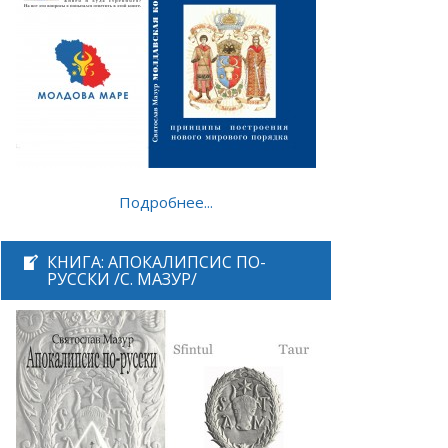
Подробнее...
КНИГА: АПОКАЛИПСИС ПО-
РУССКИ /С. МАЗУР/