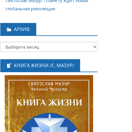
Святослав Мазур: Планету ждёт новая
глобальная революция
АРХИВ:
КНИГА ЖИЗНИ /С. МАЗУР/