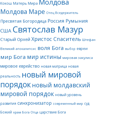
Молдова
Матерь Мира
Кокош
Молдова Маре
Отец Вседержитель
Россия
Румыния
Пресвятая Богородица
Святослав Мазур
США
Христос Спаситель
Старый Орхей
Штефан
воля Бога
евреи
Великий
апокалипсис
выбор
мир истины
мир Бога
мировая закулиса
мировое еврейство
новая матрица
новая
новый мировой
реальность
порядок
новый молдавский
мировой порядок
новый уровень
синхронизатор
развития
суд
современный мир
царствие Бога
Божий
храм Бога Отца