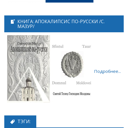
КНИГА: АПОКАЛИПСИС ПО-РУССКИ /С.
МАЗУР/
Подробнее...
ТЭГИ: