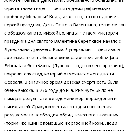
скрыта тайная идея — решить демографическую
проблему Молдовы? Ведь, известно, что по одной из
версий праздник, День Святого Валентина, тесно связан
с образом капитолийской волчицы. Читаем: «История
праздника дня святого Валентина берет своё начало с
Луперкалий Древнего Рима. Луперкалии — фестиваль
эротизма в честь богини «лихорадочной» любви Juno
Februata и бога Фавна (Луперк — одно из его прозвищ),
покровителя стад, который отмечался ежегодно 14
февраля. В античное время детская смертность была
очень высока, В 276 году до н. э. Рим чуть было не
вымер в результате «эпидемии» мертворождений и
выкидышей. Оракул известил, что для повышения
рождаемости необходим обряд телесного наказания
(порки) женщин с помощью жертвенной кожи. Люди,
которые по каким-либо причинам имели мало детей или