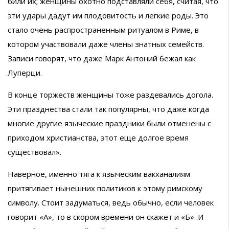
били их; женщины охотно подставляли себя, считая, что
эти удары дадут им плодовитость и легкие роды. Это
стало очень распространенным ритуалом в Риме, в
котором участвовали даже члены знатных семейств.
Записи говорят, что даже Марк Антоний бежал как
Луперци.
В конце торжеств женщины тоже раздевались догола.
Эти празднества стали так популярны, что даже когда
многие другие языческие праздники были отменены с
приходом христианства, этот еще долгое время
существовал».
Наверное, именно тяга к языческим вакханалиям
притягивает нынешних политиков к этому римскому
символу. Стоит задуматься, ведь обычно, если человек
говорит «А», то в скором времени он скажет и «Б». И