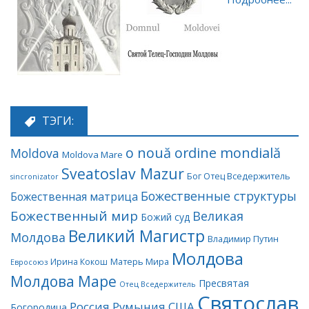
ТЭГИ:
o nouă ordine mondială
Moldova
Moldova Mare
Sveatoslav Mazur
Бог Отец Вседержитель
sincronizator
Божественные структуры
Божественная матрица
Божественный мир
Великая
Божий суд
Великий Магистр
Молдова
Владимир Путин
Молдова
Матерь Мира
Ирина Кокош
Евросоюз
Молдова Маре
Пресвятая
Отец Вседержитель
Святослав
Россия
Румыния
США
Богородица