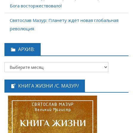
Бога восторжествовало!
Святослав Мазур: Планету ждёт новая глобальная
революция
АРХИВ:
КНИГА ЖИЗНИ /С. МАЗУР/