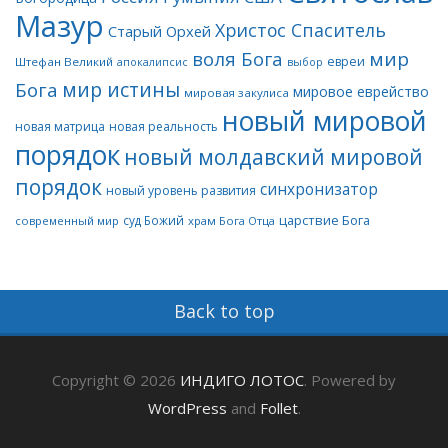
Мазур
Христос Спаситель
Старый Орхей
воля Бога
мир
евреи
Штефан Великий
апокалипсис
выбор
мир истины
Бога
мировое еврейство
мировая закулиса
новый мировой
новая матрица
новая реальность
порядок
новый молдавский мировой
порядок
синхронизатор
новый уровень развития
царствие Бога
суд Божий
современный мир
храм Бога Отца
Back to top
Copyright © 2026
ИНДИГО ЛОТОС
. Powered by
WordPress
and
Follet
.