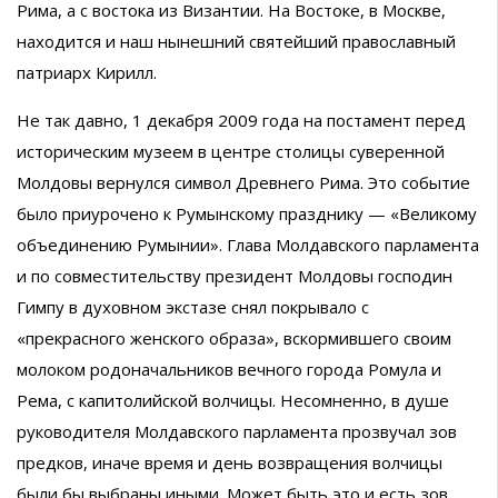
Рима, а с востока из Византии. На Востоке, в Москве,
находится и наш нынешний святейший православный
патриарх Кирилл.
Не так давно, 1 декабря 2009 года на постамент перед
историческим музеем в центре столицы суверенной
Молдовы вернулся символ Древнего Рима. Это событие
было приурочено к Румынскому празднику — «Великому
объединению Румынии». Глава Молдавского парламента
и по совместительству президент Молдовы господин
Гимпу в духовном экстазе снял покрывало с
«прекрасного женского образа», вскормившего своим
молоком родоначальников вечного города Ромула и
Рема, с капитолийской волчицы. Несомненно, в душе
руководителя Молдавского парламента прозвучал зов
предков, иначе время и день возвращения волчицы
были бы выбраны иными. Может быть это и есть зов