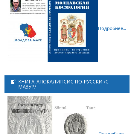
Подробнее...
КНИГА: АПОКАЛИПСИС ПО-РУССКИ /С.
МАЗУР/
Подробнее...