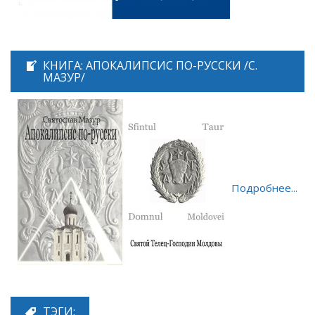
КНИГА: АПОКАЛИПСИС ПО-РУССКИ /С.
МАЗУР/
Подробнее...
ТЭГИ: