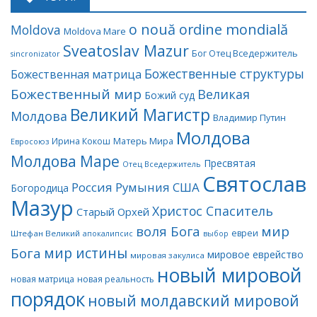
o nouă ordine mondială
Moldova
Moldova Mare
Sveatoslav Mazur
Бог Отец Вседержитель
sincronizator
Божественные структуры
Божественная матрица
Божественный мир
Великая
Божий суд
Великий Магистр
Молдова
Владимир Путин
Молдова
Матерь Мира
Ирина Кокош
Евросоюз
Молдова Маре
Пресвятая
Отец Вседержитель
Святослав
Россия
Румыния
США
Богородица
Мазур
Христос Спаситель
Старый Орхей
воля Бога
мир
евреи
Штефан Великий
апокалипсис
выбор
мир истины
Бога
мировое еврейство
мировая закулиса
новый мировой
новая матрица
новая реальность
порядок
новый молдавский мировой