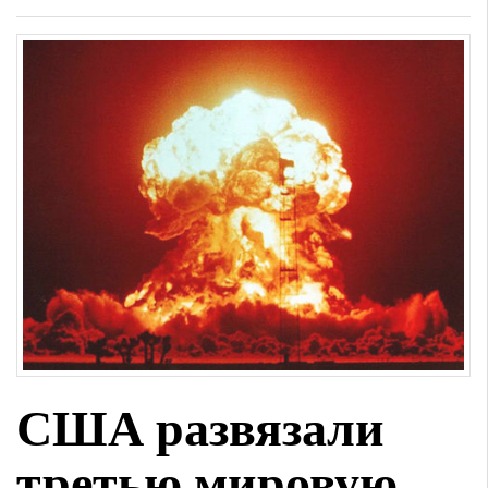
США развязали
третью мировую