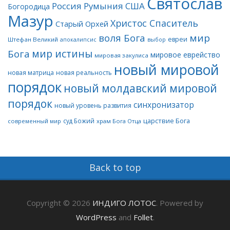
Святослав
Россия
Румыния
США
Богородица
Мазур
Христос Спаситель
Старый Орхей
воля Бога
мир
евреи
Штефан Великий
апокалипсис
выбор
мир истины
Бога
мировое еврейство
мировая закулиса
новый мировой
новая матрица
новая реальность
порядок
новый молдавский мировой
порядок
синхронизатор
новый уровень развития
царствие Бога
суд Божий
современный мир
храм Бога Отца
Back to top
Copyright © 2026
ИНДИГО ЛОТОС
. Powered by
WordPress
and
Follet
.