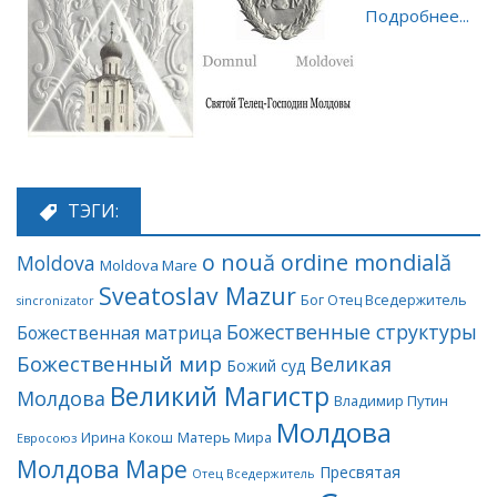
Подробнее...
ТЭГИ:
o nouă ordine mondială
Moldova
Moldova Mare
Sveatoslav Mazur
Бог Отец Вседержитель
sincronizator
Божественные структуры
Божественная матрица
Божественный мир
Великая
Божий суд
Великий Магистр
Молдова
Владимир Путин
Молдова
Матерь Мира
Ирина Кокош
Евросоюз
Молдова Маре
Пресвятая
Отец Вседержитель