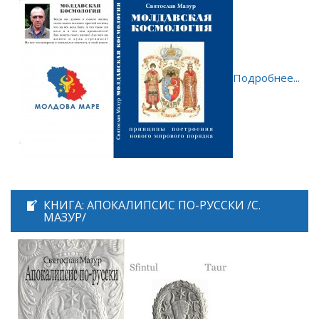
Подробнее...
КНИГА: АПОКАЛИПСИС ПО-РУССКИ /С.
МАЗУР/