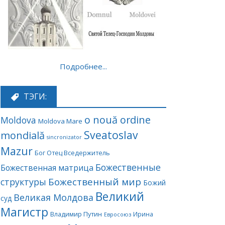
Подробнее...
ТЭГИ:
o nouă ordine
Moldova
Moldova Mare
Sveatoslav
mondială
sincronizator
Mazur
Бог Отец Вседержитель
Божественные
Божественная матрица
Божественный мир
структуры
Божий
Великий
Великая Молдова
суд
Магистр
Владимир Путин
Ирина
Евросоюз