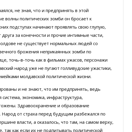
аялся, не зная, что и предпринять в этой
е волны политических зомби он бросает к
них подступах начинают проявлять свою глупую,
г друга за конечности и прочие интимные части,
 Молдове не существует нормальных людей со
вечного брожения неприкаянных зомби по
е, точь-в-точь как в фильмах ужасов, персонажи
авский народ уже не пугают голливудские ужастики,
емейками молдавской политической жизни.
рованы и не знают, что им предпринять, ведь
я система, экономика, инфраструктура,
тожены. Здравоохранение и образование
т. Народ от страха перед будущим разбежался по
ршине власти, а оказалось, что там, на самом верху,
е, так как если их не подпитывать политической