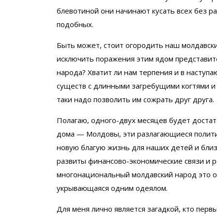
блевотиной они начинают кусать всех без ра
подобных.
Быть может, стоит огородить наш молдавски
исключить поражения этим ядом представит
народа? Хватит ли нам терпения и в наступ
существ с длинными загребущими когтями и
таки надо позволить им сожрать друг друга.
Полагаю, одного-двух месяцев будет достат
дома — Молдовы, эти разлагающиеся политич
новую благую жизнь для наших детей и близк
развиты финансово-экономические связи и 
многонациональный молдавский народ это о
укрывающаяся одним одеялом.
Для меня лично является загадкой, кто перв