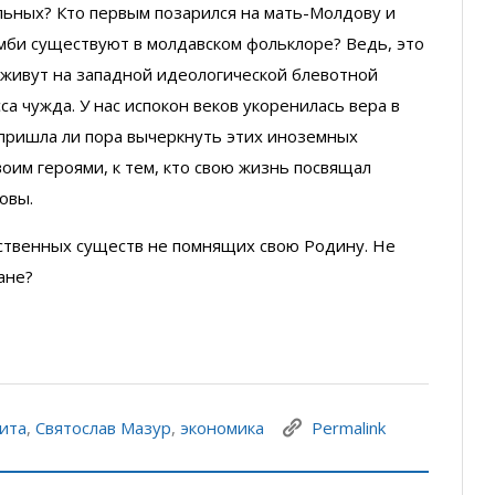
льных? Кто первым позарился на мать-Молдову и
мби существуют в молдавском фольклоре? Ведь, это
 живут на западной идеологической блевотной
са чужда. У нас испокон веков укоренилась вера в
е пришла ли пора вычеркнуть этих иноземных
оим героями, к тем, кто свою жизнь посвящал
овы.
усственных существ не помнящих свою Родину. Не
ане?
лита
,
Святослав Мазур
,
экономика
Permalink