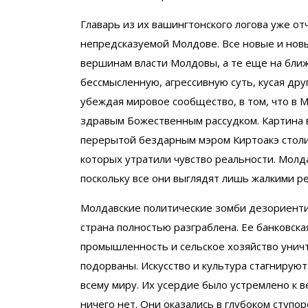
Главарь из их вашингтонского логова уже отч
непредсказуемой Молдове. Все новые и новы
вершинам власти Молдовы, а те еще на ближ
бессмысленную, агрессивную суть, кусая дру
убеждая мировое сообщество, в том, что в
здравым Божественным рассудком. Картина 
перерытой бездарным мэром Киртоакэ столиц
которых утратили чувство реальности. Молд
поскольку все они выглядят лишь жалкими р
Молдавские политические зомби дезориенти
страна полностью разграблена. Ее банковска
промышленность и сельское хозяйство унич
подорваны. Искусство и культура стагнирую
всему миру. Их усердие было устремлено к ве
ничего нет. Они оказались в глубоком ступор