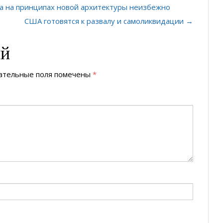
а на принципах новой архитектуры неизбежно
США готовятся к развалу и самоликвидации →
ий
ательные поля помечены
*