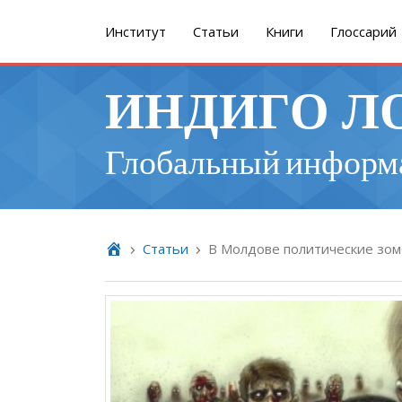
Институт
Cтатьи
Книги
Глоссарий
ИНДИГО Л
Глобальный информ
Cтатьи
В Молдове политические зом