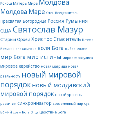
Молдова
Матерь Мира
Кокош
Молдова Маре
Отец Вседержитель
Россия
Румыния
Пресвятая Богородица
Святослав Мазур
США
Христос Спаситель
Старый Орхей
Штефан
воля Бога
евреи
Великий
апокалипсис
выбор
мир истины
мир Бога
мировая закулиса
мировое еврейство
новая матрица
новая
новый мировой
реальность
порядок
новый молдавский
мировой порядок
новый уровень
синхронизатор
развития
суд
современный мир
царствие Бога
Божий
храм Бога Отца