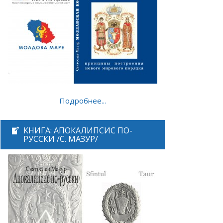
Подробнее...
КНИГА: АПОКАЛИПСИС ПО-
РУССКИ /С. МАЗУР/