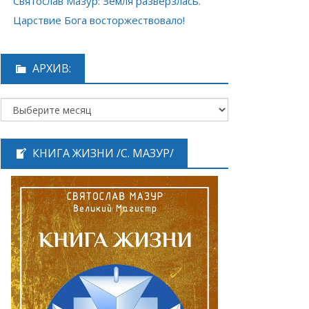
Святослав Мазур: Земля разверзлась.
Царствие Бога восторжествовало!
АРХИВ:
КНИГА ЖИЗНИ /С. МАЗУР/