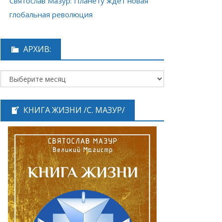
Святослав Мазур: Планету ждёт новая
глобальная революция
АРХИВ:
КНИГА ЖИЗНИ /С. МАЗУР/