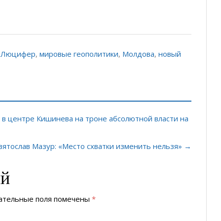
,
Люцифер
,
мировые геополитики
,
Молдова
,
новый
 в центре Кишинева на троне абсолютной власти на
вятослав Мазур: «Место схватки изменить нельзя» →
ий
ательные поля помечены
*