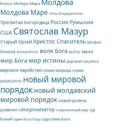
Молдова
Матерь Мира
Кокош
Молдова Маре
Отец Вседержитель
Россия
Румыния
Пресвятая Богородица
Святослав Мазур
США
Христос Спаситель
Старый Орхей
Штефан
воля Бога
евреи
Великий
апокалипсис
выбор
мир истины
мир Бога
мировая закулиса
мировое еврейство
новая матрица
новая
новый мировой
реальность
порядок
новый молдавский
мировой порядок
новый уровень
синхронизатор
развития
суд
современный мир
царствие Бога
Божий
храм Бога Отца