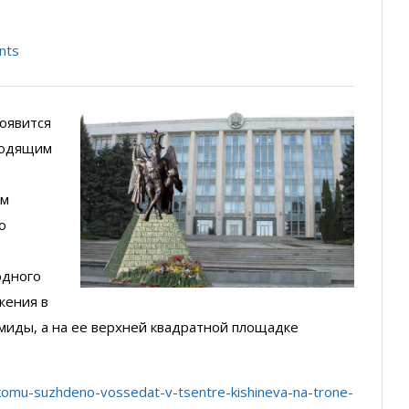
nts
оявится
сходящим
им
о
одного
жения в
миды, а на ее верхней квадратной площадке
-komu-suzhdeno-vossedat-v-tsentre-kishineva-na-trone-