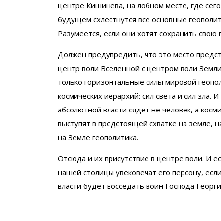
центре Кишинева, на лобном месте, где сег
будущем схлестнутся все основные геополи
Разумеется, если они хотят сохранить свою 
Должен предупредить, что это место предс
центр воли Вселенной с центром воли Земли.
только горизонтальные силы мировой геопол
космических иерархий: сил света и сил зла. 
абсолютной власти сядет не человек, а косм
выступят в предстоящей схватке на земле, 
на Земле геополитика.
Отсюда и их присутствие в центре воли. И ес
нашей столицы увековечат его персону, если
власти будет восседать воин Господа Георг