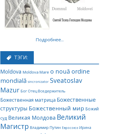
Подробнее...
ТЭГИ:
o nouă ordine
Moldova
Moldova Mare
Sveatoslav
mondială
sincronizator
Mazur
Бог Отец Вседержитель
Божественные
Божественная матрица
Божественный мир
структуры
Божий
Великий
Великая Молдова
суд
Магистр
Владимир Путин
Ирина
Евросоюз