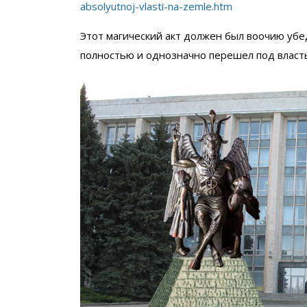
absolyutnoj-vlasti-na-zemle.htm
Этот магический акт должен был воочию убе
полностью и однозначно перешел под власть