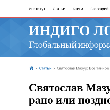
Институт
Cтатьи
Книги
Глоссарий
ИНДИГО Л
Глобальный информ
Cтатьи
Святослав Мазур: Всё тайное
Святослав Мазу
рано или поздн