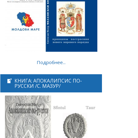
Подробнее...
КНИГА: АПОКАЛИПСИС ПО-
РУССКИ /С. МАЗУР/