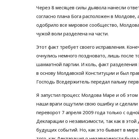
Через 8 месяцев силы дьявола нанесли отве
согласно плана Бога расположен в Молдове, 
одобрило все мировое сообщество, Молдова
чужой воли разделена на части.
Этот факт требует своего исправления. Коне
очнулись немного поздновато, лишь после тог
шахматной партии. И коль, факт разделения
в основу Молдавской Конституции и был пра
Господь Вседержитель передал пальму перве
Я запустил процесс Молдова Маре и об этом 
наши враги ощутили свою ошибку и сделали
переворот 7 апреля 2009 года только с одн
Декларации о независимости, так как в это
будущих событий. Но, как это бывает в мир
того, как Декларация о независимости была