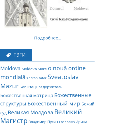
Подробнее...
ТЭГИ:
o nouă ordine
Moldova
Moldova Mare
Sveatoslav
mondială
sincronizator
Mazur
Бог Отец Вседержитель
Божественные
Божественная матрица
Божественный мир
структуры
Божий
Великий
Великая Молдова
суд
Магистр
Владимир Путин
Ирина
Евросоюз