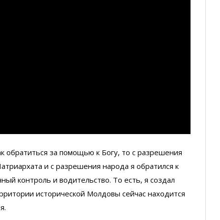
как обратиться за помощью к Богу, то с разрешения
атриархата и с разрешения народа я обратился к
ный контроль и водительство. То есть, я создал
ерритории исторической Молдовы сейчас находится
я.