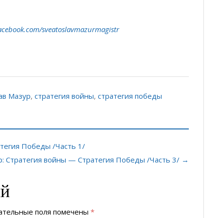
acebook.com/sveatoslavmazurmagistr
ав Мазур
,
стратегия войны
,
стратегия победы
тегия Победы /Часть 1/
р: Стратегия войны — Стратегия Победы /Часть 3/ →
ий
ательные поля помечены
*