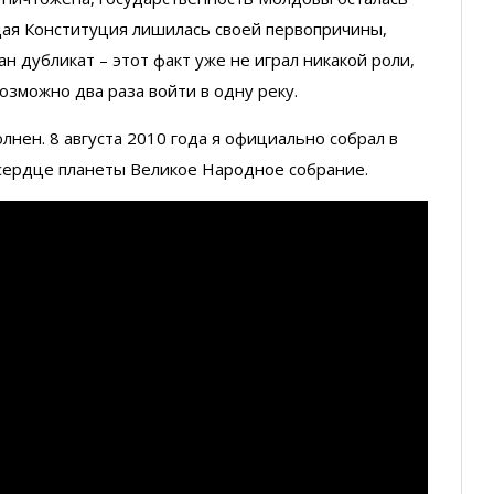
щая Конституция лишилась своей первопричины,
ан дубликат – этот факт уже не играл никакой роли,
озможно два раза войти в одну реку.
лнен. 8 августа 2010 года я официально собрал в
 сердце планеты Великое Народное собрание.