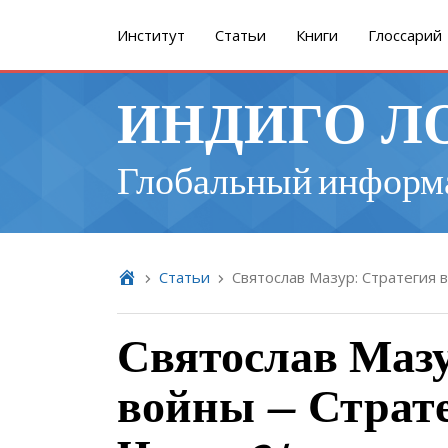
Институт
Cтатьи
Книги
Глоссарий
ИНДИГО Л
Глобальный информ
Cтатьи
Святослав Мазур: Стратегия 
Святослав Мазу
войны — Страте