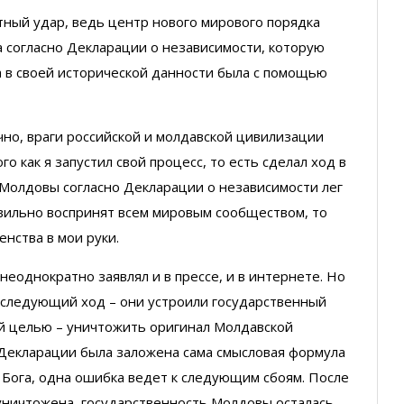
тный удар, ведь центр нового мирового порядка
а согласно Декларации о независимости, которую
 в своей исторической данности была с помощью
чно, враги российской и молдавской цивилизации
о как я запустил свой процесс, то есть сделал ход в
 Молдовы согласно Декларации о независимости лег
вильно воспринят всем мировым сообществом, то
нства в мои руки.
неоднократно заявлял и в прессе, и в интернете. Но
 следующий ход – они устроили государственный
ой целью – уничтожить оригинал Молдавской
й Декларации была заложена сама смысловая формула
е Бога, одна ошибка ведет к следующим сбоям. После
 уничтожена, государственность Молдовы осталась