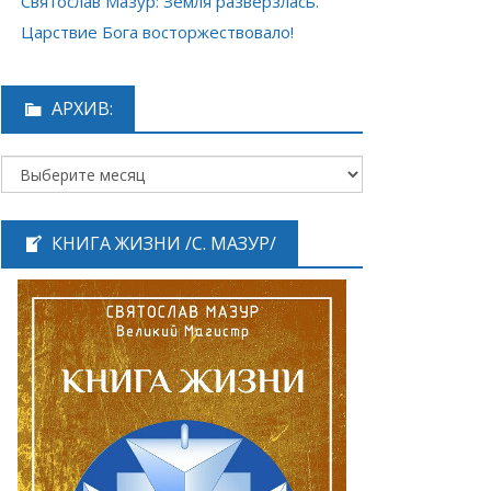
Святослав Мазур: Земля разверзлась.
Царствие Бога восторжествовало!
АРХИВ:
КНИГА ЖИЗНИ /С. МАЗУР/