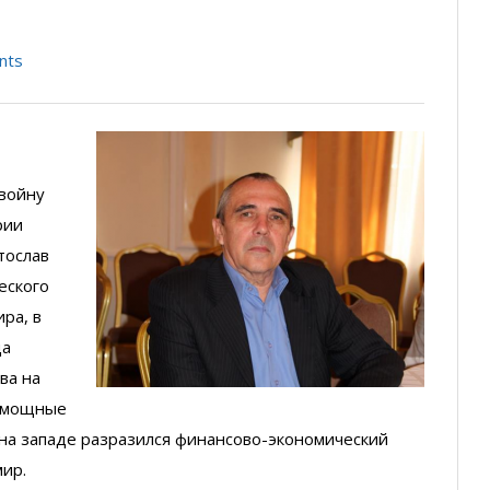
nts
 войну
рии
тослав
еского
ра, в
да
ва на
ь мощные
на западе разразился финансово-экономический
мир.