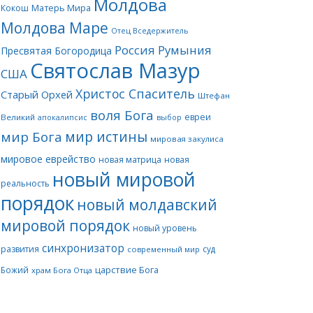
Молдова
Матерь Мира
Кокош
Молдова Маре
Отец Вседержитель
Россия
Румыния
Пресвятая Богородица
Святослав Мазур
США
Христос Спаситель
Старый Орхей
Штефан
воля Бога
евреи
Великий
апокалипсис
выбор
мир истины
мир Бога
мировая закулиса
мировое еврейство
новая матрица
новая
новый мировой
реальность
порядок
новый молдавский
мировой порядок
новый уровень
синхронизатор
развития
суд
современный мир
царствие Бога
Божий
храм Бога Отца