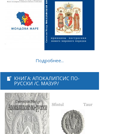
Подробнее...
КНИГА: АПОКАЛИПСИС ПО-
РУССКИ /С. МАЗУР/