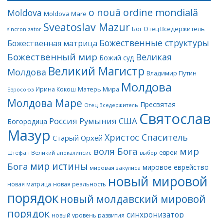
o nouă ordine mondială
Moldova
Moldova Mare
Sveatoslav Mazur
Бог Отец Вседержитель
sincronizator
Божественные структуры
Божественная матрица
Божественный мир
Великая
Божий суд
Великий Магистр
Молдова
Владимир Путин
Молдова
Матерь Мира
Ирина Кокош
Евросоюз
Молдова Маре
Пресвятая
Отец Вседержитель
Святослав
Россия
Румыния
США
Богородица
Мазур
Христос Спаситель
Старый Орхей
воля Бога
мир
евреи
Штефан Великий
апокалипсис
выбор
мир истины
Бога
мировое еврейство
мировая закулиса
новый мировой
новая матрица
новая реальность
порядок
новый молдавский мировой
порядок
синхронизатор
новый уровень развития