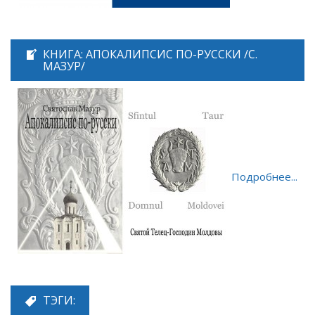
КНИГА: АПОКАЛИПСИС ПО-РУССКИ /С.
МАЗУР/
Подробнее...
ТЭГИ: