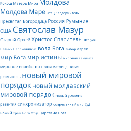
Молдова
Матерь Мира
Кокош
Молдова Маре
Отец Вседержитель
Россия
Румыния
Пресвятая Богородица
Святослав Мазур
США
Христос Спаситель
Старый Орхей
Штефан
воля Бога
евреи
Великий
апокалипсис
выбор
мир истины
мир Бога
мировая закулиса
мировое еврейство
новая матрица
новая
новый мировой
реальность
порядок
новый молдавский
мировой порядок
новый уровень
синхронизатор
развития
суд
современный мир
царствие Бога
Божий
храм Бога Отца