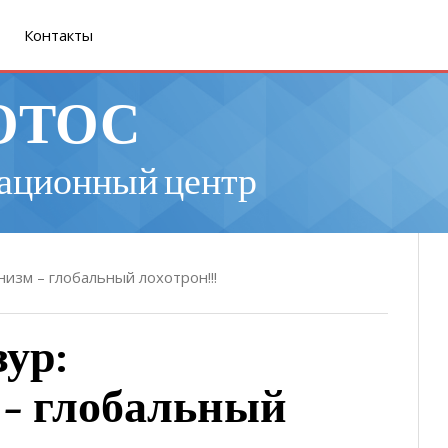
Контакты
ОТОС
ационный центр
низм – глобальный лохотрон!!!
ур:
 – глобальный