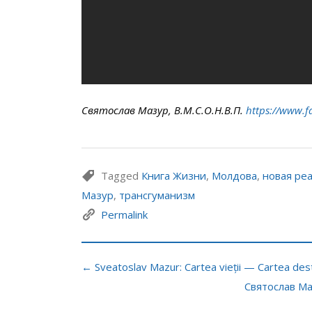
Святослав Мазур, В.М.С.О.Н.В.П.
https://www.f
Tagged
Книга Жизни
,
Молдова
,
новая ре
Мазур
,
трансгуманизм
Permalink
← Sveatoslav Mazur: Cartea vieții — Cartea dest
Святослав Ма