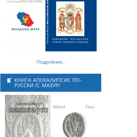
Подробнее...
КНИГА: АПОКАЛИПСИС ПО-
РУССКИ /С. МАЗУР/