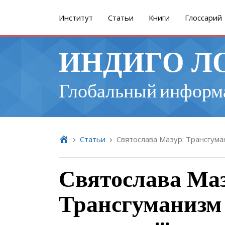
Институт
Cтатьи
Книги
Глоссарий
ИНДИГО Л
Глобальный информ
Cтатьи
Святослава Мазур: Трансгума
Святослава Маз
Трансгуманизм