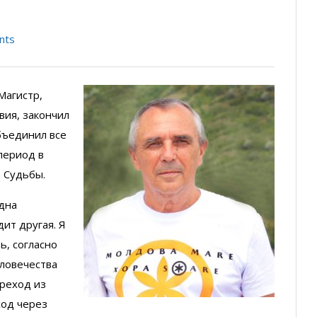
nts
Магистр,
вия, закончил
бъединил все
период в
а Судьбы.
одна
дит другая. Я
ь, согласно
еловечества
ереход из
ход через