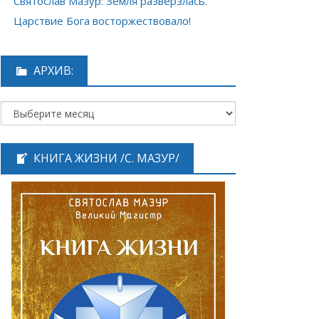
Святослав Мазур: Земля разверзлась.
Царствие Бога восторжествовало!
АРХИВ:
КНИГА ЖИЗНИ /С. МАЗУР/