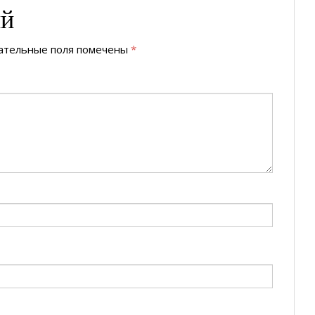
ий
ательные поля помечены
*