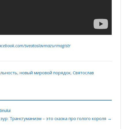
acebook.com/sveatoslavmazurmagistr
альность
,
новый мировой порядок
,
Святослав
inului
зур: Трансгуманизм – это сказка про голого короля →