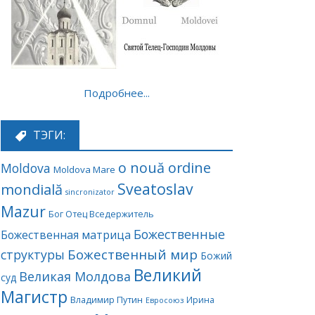
Подробнее...
ТЭГИ:
o nouă ordine
Moldova
Moldova Mare
Sveatoslav
mondială
sincronizator
Mazur
Бог Отец Вседержитель
Божественные
Божественная матрица
Божественный мир
структуры
Божий
Великий
Великая Молдова
суд
Магистр
Владимир Путин
Ирина
Евросоюз