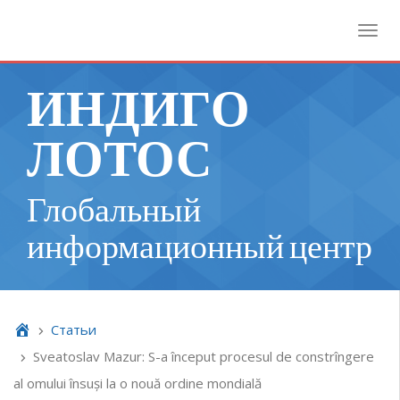
Toggl
ИНДИГО
ЛОТОС
Глобальный
информационный центр
Cтатьи
Sveatoslav Mazur: S-a început procesul de constrîngere
al omului însuși la o nouă ordine mondială