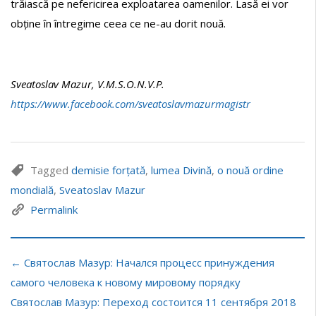
trăiască pe nefericirea exploatarea oamenilor. Lasă ei vor
obține în întregime ceea ce ne-au dorit nouă.
Sveatoslav Mazur, V.M.S.O.N.V.P.
https://www.facebook.com/sveatoslavmazurmagistr
Tagged
demisie forțată
,
lumea Divină
,
o nouă ordine
mondială
,
Sveatoslav Mazur
Permalink
← Святослав Мазур: Начался процесс принуждения
самого человека к новому мировому порядку
Святослав Мазур: Переход состоится 11 сентября 2018