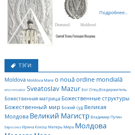
Подробнее...
ТЭГИ:
o nouă ordine mondială
Moldova
Moldova Mare
Sveatoslav Mazur
Бог Отец Вседержитель
sincronizator
Божественные структуры
Божественная матрица
Божественный мир
Великая
Божий суд
Великий Магистр
Молдова
Владимир Путин
Молдова
Матерь Мира
Ирина Кокош
Евросоюз