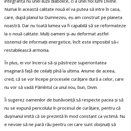
integrantă nu unei iluzii diabolice, ci a unei noi lumi Divine.
Numai în această calitate nouă el va putea să intre în casa,
care, după planul lui Dumnezeu, eu am construit pe planeta
noastră. Dar nu toată lumea va fi capabilă să se reformateze
la o nouă calitate. Mulți oameni și-au deformat astfel
sistemul de informații energetice, încît este imposibil să-i
restabilească armonia.
În plus, ei vor încerca să-și păstreze superioritatea
imaginară față de ceilalți pînă la ultima. Anume de aceea,
cred, că se vor începe procesele сurățare dură a celor, care
nu vor să vadă Pămîntul ca unul nou, bun, Divin.
Îi sugerez oamenilor de bunăvoință să respecte pacea și să
nu se expună pericolului în procesul de curățare, pentru că
dușmanul imită că se prezintă în mod constant ca victimă. Nu
e nevoie să ne pară rău pentru cei care sunt obișnuiți să