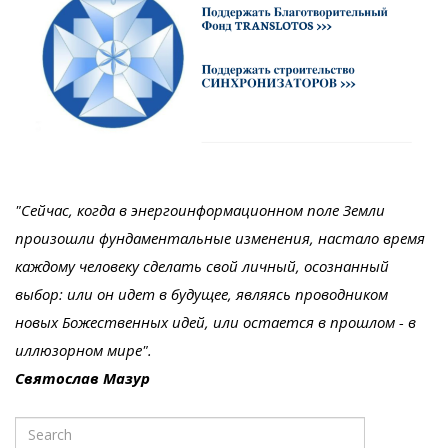
"Сейчас, когда в энергоинформационном поле Земли
произошли фундаментальные изменения, настало время
каждому человеку сделать свой личный, осознанный
выбор: или он идет в будущее, являясь проводником
новых Божественных идей, или остается в прошлом - в
иллюзорном мире".
Святослав Мазур