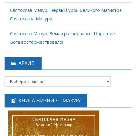
Святослав Мазур: Первый урок Великого Магистра
Святослава Мазура
Святослав Мазур: Земля разверзлась. Царствие
Бога восторжествовало!
АРХИВ:
КНИГА ЖИЗНИ /С. МАЗУР/