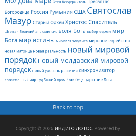
Молдова Маре
Пресвятая
Отец Вседержитель
Святослав
Россия
Румыния
США
Богородица
Мазур
Христос Спаситель
Старый Орхей
воля Бога
мир
евреи
Штефан Великий
апокалипсис
выбор
мир истины
Бога
мировое еврейство
мировая закулиса
новый мировой
новая матрица
новая реальность
порядок
новый молдавский мировой
порядок
синхронизатор
новый уровень развития
царствие Бога
суд Божий
современный мир
храм Бога Отца
Back to top
Copyright © 2026
ИНДИГО ЛОТОС
. Powered by