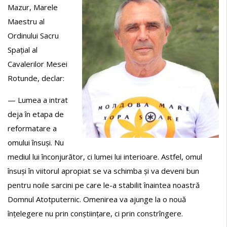
Mazur, Marele
Maestru al
Ordinului Sacru
Spațial al
Cavalerilor Mesei
Rotunde, declar:
— Lumea a intrat
deja în etapa de
reformatare a
omului însuși. Nu
mediul lui înconjurător, ci lumei lui interioare. Astfel, omul
însuși în viitorul apropiat se va schimba și va deveni bun
pentru noile sarcini pe care le-a stabilit înaintea noastră
Domnul Atotputernic. Omenirea va ajunge la o nouă
înțelegere nu prin conștiințare, ci prin constrîngere.