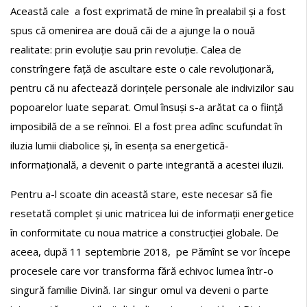
Această cale a fost exprimată de mine în prealabil și a fost
spus că omenirea are două căi de a ajunge la o nouă
realitate: prin evoluție sau prin revoluție. Calea de
constrîngere față de ascultare este o cale revoluționară,
pentru că nu afectează dorințele personale ale indivizilor sau
popoarelor luate separat. Omul însuși s-a arătat ca o ființă
imposibilă de a se reînnoi. El a fost prea adînc scufundat în
iluzia lumii diabolice și, în esența sa energetică-
informațională, a devenit o parte integrantă a acestei iluzii.
Pentru a-l scoate din această stare, este necesar să fie
resetată complet și unic matricea lui de informații energetice
în conformitate cu noua matrice a construcției globale. De
aceea, după 11 septembrie 2018, pe Pămînt se vor începe
procesele care vor transforma fără echivoc lumea într-o
singură familie Divină. Iar singur omul va deveni o parte