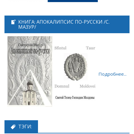
КНИГА: АПОКАЛИПСИС ПО-РУССКИ /С.
МАЗУР/
Подробнее...
ТЭГИ: