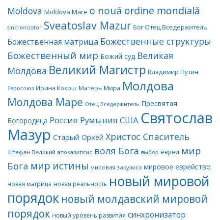
o nouă ordine mondială
Moldova
Moldova Mare
Sveatoslav Mazur
Бог Отец Вседержитель
sincronizator
Божественные структуры
Божественная матрица
Божественный мир
Великая
Божий суд
Великий Магистр
Молдова
Владимир Путин
Молдова
Матерь Мира
Ирина Кокош
Евросоюз
Молдова Маре
Пресвятая
Отец Вседержитель
Святослав
Россия
Румыния
США
Богородица
Мазур
Христос Спаситель
Старый Орхей
воля Бога
мир
евреи
Штефан Великий
апокалипсис
выбор
мир истины
Бога
мировое еврейство
мировая закулиса
новый мировой
новая матрица
новая реальность
порядок
новый молдавский мировой
порядок
синхронизатор
новый уровень развития