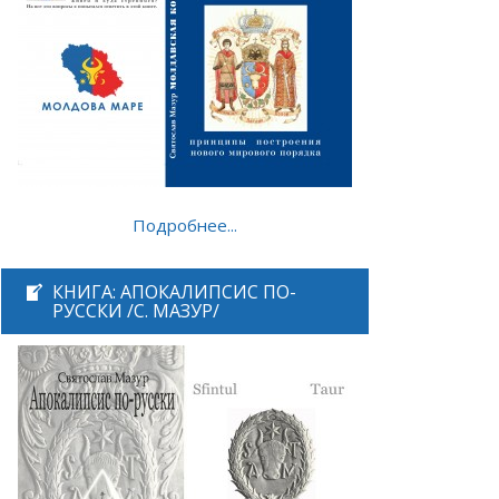
Подробнее...
КНИГА: АПОКАЛИПСИС ПО-
РУССКИ /С. МАЗУР/