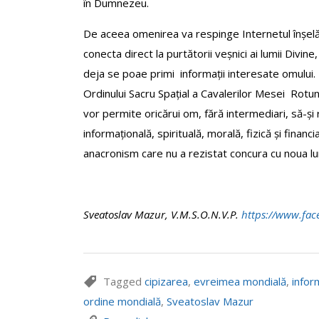
în Dumnezeu.
De aceea omenirea va respinge Internetul înșelător,
conecta direct la purtătorii veșnici ai lumii Divin
deja se poae primi informații interesate omului.
Ordinului Sacru Spațial a Cavalerilor Mesei Rotu
vor permite oricărui om, fără intermediari, să-
informațională, spirituală, morală, fizică și financ
anacronism care nu a rezistat concura cu noua l
Sveatoslav Mazur, V.M.S.O.N.V.P.
https://www.fac
Tagged
cipizarea
,
evreimea mondială
,
infor
ordine mondială
,
Sveatoslav Mazur