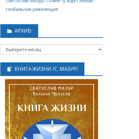
Святослав Мазур: Планету ждёт новая
глобальная революция
АРХИВ:
КНИГА ЖИЗНИ /С. МАЗУР/