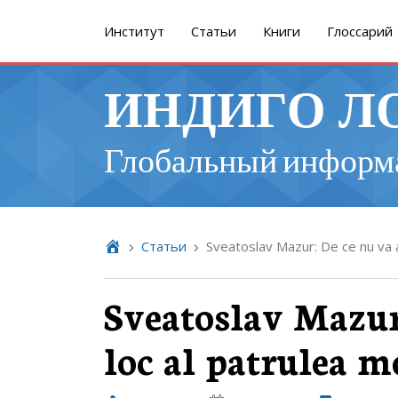
Институт
Cтатьи
Книги
Глоссарий
ИНДИГО Л
Глобальный информ
Cтатьи
Sveatoslav Mazur: De ce nu va a
Sveatoslav Mazur
loc al patrulea m