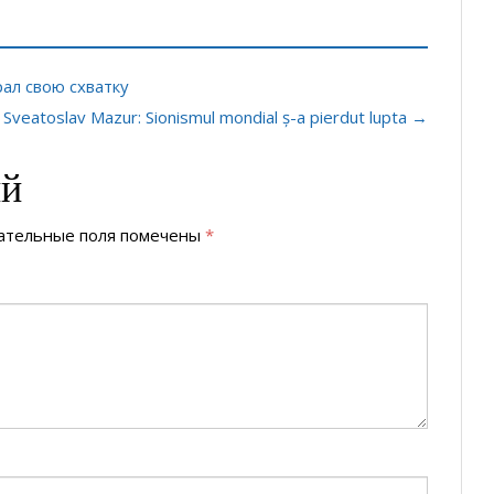
ал свою схватку
Sveatoslav Mazur: Sionismul mondial ș-a pierdut lupta →
ий
ательные поля помечены
*