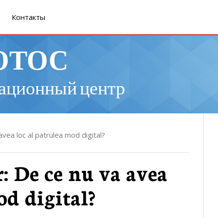
Контакты
ОТОС
ационный центр
vea loc al patrulea mod digital?
: De ce nu va avea
od digital?