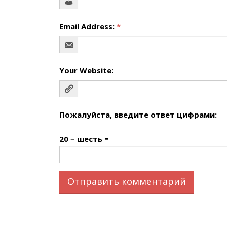
Email Address:
*
Your Website:
Пожалуйста, введите ответ цифрами:
20 − шесть =