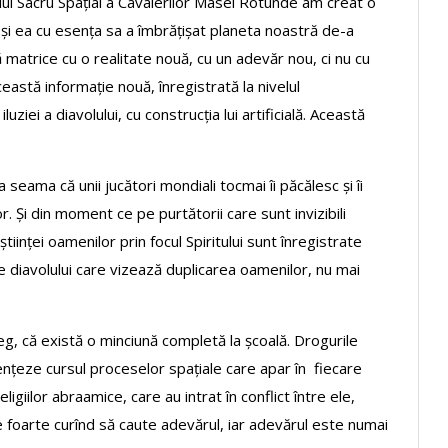
ui Sacru Spațial a Cavalerilor Masei Rotunde am creat o
 și ea cu esența sa a îmbrățișat planeta noastră de-a
 matrice cu o realitate nouă, cu un adevăr nou, ci nu cu
ceastă informație nouă, înregistrată la nivelul
iluziei a diavolului, cu construcția lui artificială. Această
seama că unii jucători mondiali tocmai îi păcălesc și îi
or. Și din moment ce pe purtătorii care sunt invizibili
tiinței oamenilor prin focul Spiritului sunt înregistrate
le diavolului care vizează duplicarea oamenilor, nu mai
eg, că există o minciună completă la școală. Drogurile
uențeze cursul proceselor spațiale care apar în fiecare
giilor abraamice, care au intrat în conflict între ele,
e foarte curînd să caute adevărul, iar adevărul este numai