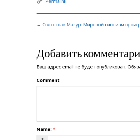
Permalink
← Святослав Мазур: Мировой сионизм проигр
Добавить комментар
Ваш адрес email не будет опубликован.
Обяз
Comment
Name:
*