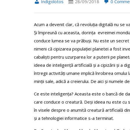
Indigolotos
28/09/2018
0 Comme
Acum a devenit clar, că revoluția digitală nu se va
Și împreună cu aceasta, dorința evreimei mondia
conduce lumea se va prăbuși. Nu este un secret
nimeni că cipizarea populației planetei a fost in
cabaliști pentru uzurparea lor a puterii pe planet
ideea de inteligență artificială și a cipizării și a digi
întregii activități umane implică înrobirea omului l
minții sale, adică a creierului. De aici și numele de 
Ce este inteligența? Aceasta este o bancă de da
care conduce o creatură. Deși ideea nu este cu si
în visele despre o anumită creatură artificială di
și a tehnologiei informatice s-a terminat.