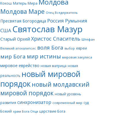
Молдова
Матерь Мира
Кокош
Молдова Маре
Отец Вседержитель
Россия
Румыния
Пресвятая Богородица
Святослав Мазур
США
Христос Спаситель
Старый Орхей
Штефан
воля Бога
евреи
Великий
апокалипсис
выбор
мир истины
мир Бога
мировая закулиса
мировое еврейство
новая матрица
новая
новый мировой
реальность
порядок
новый молдавский
мировой порядок
новый уровень
синхронизатор
развития
суд
современный мир
царствие Бога
Божий
храм Бога Отца