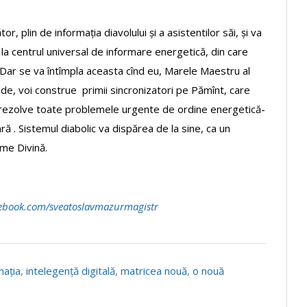
 plin de informația diavolului și a asistentilor săi, și va
e, la centrul universal de informare energetică, din care
 Dar se va întîmpla aceasta cînd eu, Marele Maestru al
nde, voi construe primii sincronizatori pe Pămînt, care
și rezolve toate problemele urgente de ordine energetică-
iară . Sistemul diabolic va dispărea de la sine, ca un
ume Divină.
ebook.com/sveatoslavmazurmagistr
mația
,
intelegență digitală
,
matricea nouă
,
o nouă