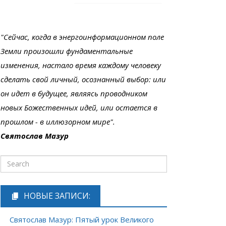
"Сейчас, когда в энергоинформационном поле
Земли произошли фундаментальные
изменения, настало время каждому человеку
сделать свой личный, осознанный выбор: или
он идет в будущее, являясь проводником
новых Божественных идей, или остается в
прошлом - в иллюзорном мире".
Святослав Мазур
НОВЫЕ ЗАПИСИ:
Святослав Мазур: Пятый урок Великого