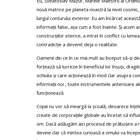
Eu, Sveatoslav Mazur, Marele Maestru al Ordinul
nouă matrice pe planeta noastră la nivel cosmic,
lungul conturului exterior. Eu am încărcat această
informații false, așa cum a fost înainte. Și acum a
construcțiilor eterice, a intrat în conflict cu lumea 
contradicție a devenit deja o realitate.
Oamenii din ce în ce mai mult au început să-și dea 
forțează să lucreze în beneficiul lor însuși, dragil
ochiului și care acționează în mod clar asupra conș
informații noi , toate instrumentele anterioare a
funcționează.
Copiii nu vor să meargă la școală, deoarece înțel
create de corporațiile globale au încetat să infl
om. Dacă adăugăm aici procesul de prăbușire a reli
devine clar că mintea curioasă a omului va încep