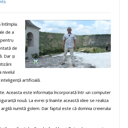
nts
 întîmpla.
le de a
 pentru
ventată de
ă. Dar și
tizării
a nivelul
inteligență artificială.
te. Aceasta este informația încorporată într-un computer
guranță nouă. La evrei și înainte această idee se realiza
n argilă numită golem. Dar faptul este că domnia creierului