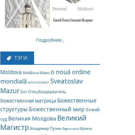
Подробнее...
ТЭГИ:
o nouă ordine
Moldova
Moldova Mare
Sveatoslav
mondială
sincronizator
Mazur
Бог Отец Вседержитель
Божественные
Божественная матрица
Божественный мир
структуры
Божий
Великий
Великая Молдова
суд
Магистр
Владимир Путин
Ирина
Евросоюз