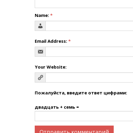
Name:
*
Email Address:
*
Your Website:
Пожалуйста, введите ответ цифрами:
двадцать + семь =