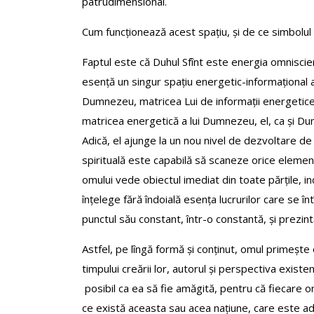
patrudimensional.
Cum funcționează acest spațiu, și de ce simbolul 
Faptul este că Duhul Sfînt este energia omnisci
esență un singur spațiu energetic-informațional a
Dumnezeu, matricea Lui de informații energetice
matricea energetică a lui Dumnezeu, el, ca și D
Adică, el ajunge la un nou nivel de dezvoltare de 
spirituală este capabilă să scaneze orice elemente
omului vede obiectul imediat din toate părțile, in
înțelege fără îndoială esența lucrurilor care se în
punctul său constant, într-o constantă, și prezint
Astfel, pe lîngă formă și conținut, omul primește
timpului creării lor, autorul și perspectiva existen
posibil ca ea să fie amăgită, pentru că fiecare 
ce există aceasta sau acea națiune, care este ade