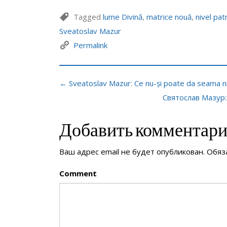
Tagged
lume Divină
,
matrice nouă
,
nivel pa
Sveatoslav Mazur
Permalink
← Sveatoslav Mazur: Ce nu-și poate da seama ni
Святослав Мазур
Добавить комментар
Ваш адрес email не будет опубликован.
Обяз
Comment