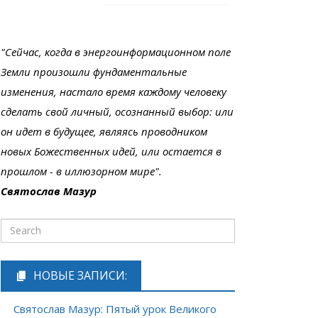
"Сейчас, когда в энергоинформационном поле
Земли произошли фундаментальные
изменения, настало время каждому человеку
сделать свой личный, осознанный выбор: или
он идет в будущее, являясь проводником
новых Божественных идей, или остается в
прошлом - в иллюзорном мире".
Святослав Мазур
НОВЫЕ ЗАПИСИ:
Святослав Мазур: Пятый урок Великого