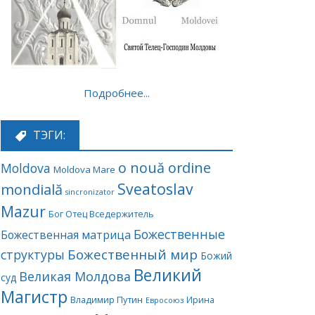
Подробнее...
ТЭГИ:
o nouă ordine
Moldova
Moldova Mare
Sveatoslav
mondială
sincronizator
Mazur
Бог Отец Вседержитель
Божественные
Божественная матрица
Божественный мир
структуры
Божий
Великий
Великая Молдова
суд
Магистр
Владимир Путин
Ирина
Евросоюз