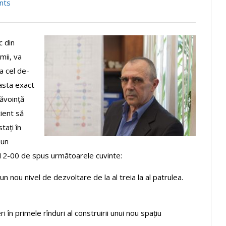
nts
c din
mii, va
a cel de-
easta exact
ăvoință
cient să
tați în
 un
a 12-00 de spus următoarele cuvinte:
 nou nivel de dezvoltare de la al treia la al patrulea.
i în primele rînduri al construirii unui nou spațiu