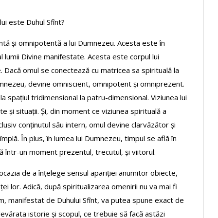
lui este Duhul Sfînt?
entă și omnipotentă a lui Dumnezeu. Acesta este în
l lumii Divine manifestate. Acesta este corpul lui
. Dacă omul se conectează cu matricea sa spirituală la
umnezeu, devine omniscient, omnipotent și omniprezent.
la spațiul tridimensional la patru-dimensional. Viziunea lui
 și situații. Și, din moment ce viziunea spirituală a
clusiv conținutul său intern, omul devine clarvăzător și
tîmplă. În plus, în lumea lui Dumnezeu, timpul se află în
ă într-un moment prezentul, trecutul, și viitorul.
 ocazia de a înțelege sensul apariției anumitor obiecte,
ței lor. Adică, după spiritualizarea omenirii nu va mai fi
om, manifestat de Duhului Sfînt, va putea spune exact de
vărata istorie și scopul, ce trebuie să facă astăzi