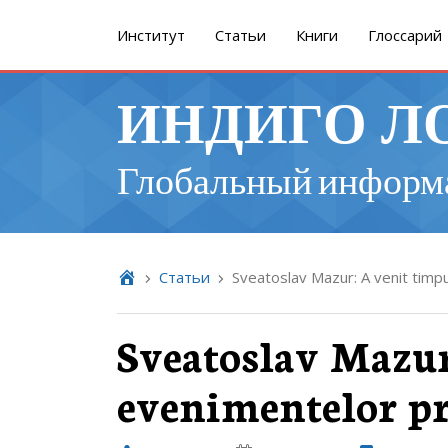
Институт
Cтатьи
Книги
Глоссарий
ИНДИГО Л
Глобальный информ
Cтатьи
Sveatoslav Mazur: A venit timpu
Sveatoslav Mazur
evenimentelor pr