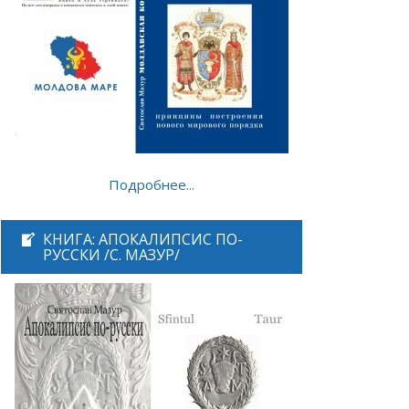
Подробнее...
КНИГА: АПОКАЛИПСИС ПО-
РУССКИ /С. МАЗУР/