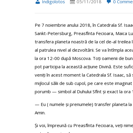
Indigolotos
05/11/2018
0 Comme
Pe 7 noiembrie anului 2018, în Catedrala Sf. Isaa
Sankt-Petersburg, Preasfînta Fecioara, Maica Lu
transfera planeta noastră de la cel de-al treilea l
al patrulea nivel al dezvoltării. Se va întîmpla ac
la ora 12-00 după Moscova. Toți oamenii de bun
pot participa la această acțiune Divină. Este sufi
veniți în acest moment la Catedrala Sf. Isaac, să s
mijlocul sălii de sub cupol, pe care este imaginat
porumb — simbol al Duhului Sfînt și exact la or
— Eu ( numele și prenumele) transfer planeta la un
Amin.
Și voi, împreună cu Preasfînta Fecioara, veți nimer