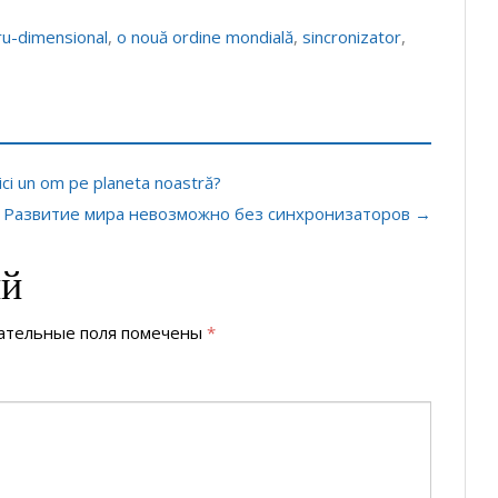
tru-dimensional
,
o nouă ordine mondială
,
sincronizator
,
ci un om pe planeta noastră?
: Развитие мира невозможно без синхронизаторов →
ий
ательные поля помечены
*