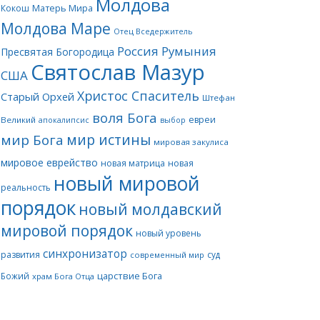
Молдова
Матерь Мира
Кокош
Молдова Маре
Отец Вседержитель
Россия
Румыния
Пресвятая Богородица
Святослав Мазур
США
Христос Спаситель
Старый Орхей
Штефан
воля Бога
евреи
Великий
апокалипсис
выбор
мир истины
мир Бога
мировая закулиса
мировое еврейство
новая матрица
новая
новый мировой
реальность
порядок
новый молдавский
мировой порядок
новый уровень
синхронизатор
развития
суд
современный мир
царствие Бога
Божий
храм Бога Отца