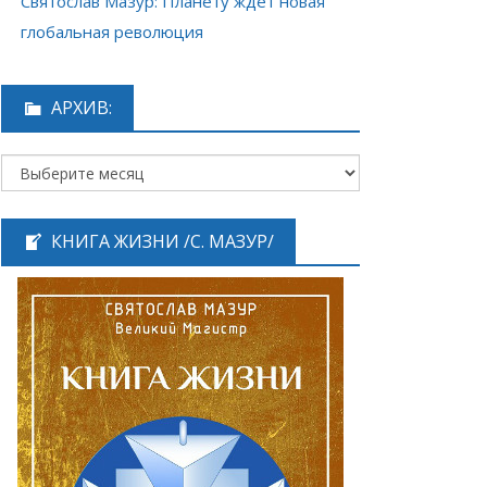
Святослав Мазур: Планету ждёт новая
глобальная революция
АРХИВ:
КНИГА ЖИЗНИ /С. МАЗУР/