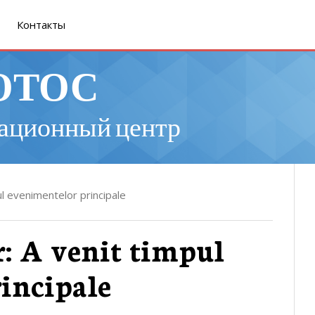
Контакты
ОТОС
ационный центр
l evenimentelor principale
: A venit timpul
incipale