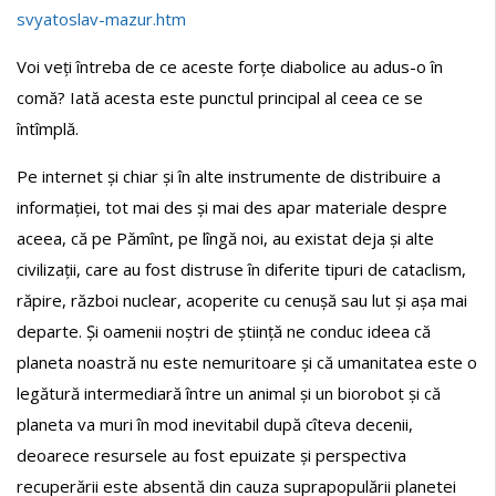
svyatoslav-mazur.htm
Voi veți întreba de ce aceste forțe diabolice au adus-o în
comă? Iată acesta este punctul principal al ceea ce se
întîmplă.
Pe internet și chiar și în alte instrumente de distribuire a
informației, tot mai des și mai des apar materiale despre
aceea, că pe Pămînt, pe lîngă noi, au existat deja și alte
civilizații, care au fost distruse în diferite tipuri de cataclism,
răpire, război nuclear, acoperite cu cenușă sau lut și așa mai
departe. Și oamenii noștri de știință ne conduc ideea că
planeta noastră nu este nemuritoare și că umanitatea este o
legătură intermediară între un animal și un biorobot și că
planeta va muri în mod inevitabil după cîteva decenii,
deoarece resursele au fost epuizate și perspectiva
recuperării este absentă din cauza suprapopulării planetei