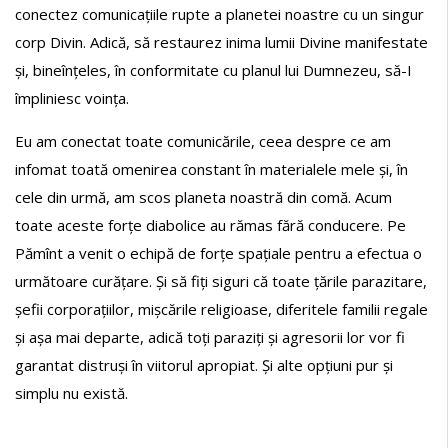
conectez comunicațiile rupte a planetei noastre cu un singur
corp Divin. Adică, să restaurez inima lumii Divine manifestate
și, bineînțeles, în conformitate cu planul lui Dumnezeu, să-I
împliniesc voința.
Eu am conectat toate comunicările, ceea despre ce am
infomat toată omenirea constant în materialele mele și, în
cele din urmă, am scos planeta noastră din comă. Acum
toate aceste forțe diabolice au rămas fără conducere. Pe
Pămînt a venit o echipă de forțe spațiale pentru a efectua o
următoare curățare. Și să fiți siguri că toate țările parazitare,
șefii corporațiilor, mișcările religioase, diferitele familii regale
și așa mai departe, adică toți paraziți și agresorii lor vor fi
garantat distruși în viitorul apropiat. Și alte opțiuni pur și
simplu nu există.