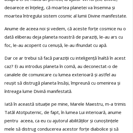
deoarece ei înțeleg, că moartea planetei va însemna și
moartea întregului sistem cosmic al lumii Divine manifestate.
Anume de aceea noi și vedem, că aceste forțe cosmice nu o
dată eliberau deja planeta noastră de paraziți, le-au ars cu
foc, le-au acoperit cu cenușă, le-au ifnundat cu apă.
Dar ce ar trebui să facă paraziții cu inteligență înaltă în acest
caz? Ei au introdus planeta în comă, au deconectat-o ​​de
canalele de comunicare cu lumea exterioară și astfel au
reușit să distrugă planeta însăși, împreună cu omenirea și
întreaga lume Divină manifestată.
Iată în această situație pe mine, Marele Maestru, m-a trimis
Tatăl Atotputernic, de fapt, în lumea Lui interioară, anume
pentru aceea, ca eu cu ajutorul abilităților și cunoștințele
mele să distrug conducerea acestor forțe diabolice și să