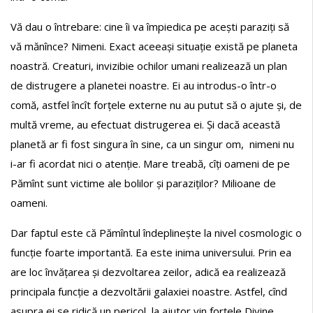
Vă dau o întrebare: cine îi va împiedica pe acești paraziți să
vă mănînce? Nimeni. Exact aceeași situație există pe planeta
noastră. Creaturi, invizibie ochilor umani realizează un plan
de distrugere a planetei noastre. Ei au introdus-o într-o
comă, astfel încît forțele externe nu au putut să o ajute și, de
multă vreme, au efectuat distrugerea ei. Și dacă această
planetă ar fi fost singura în sine, ca un singur om, nimeni nu
i-ar fi acordat nici o atenție. Mare treabă, cîți oameni de pe
Pămînt sunt victime ale bolilor și paraziților? Milioane de
oameni.
Dar faptul este că Pămîntul îndeplinește la nivel cosmologic o
funcție foarte importantă. Ea este inima universului. Prin ea
are loc învățarea și dezvoltarea zeilor, adică ea realizează
principala funcție a dezvoltării galaxiei noastre. Astfel, cînd
asupra ei se ridică un pericol, la ajutor vin forțele Divine,