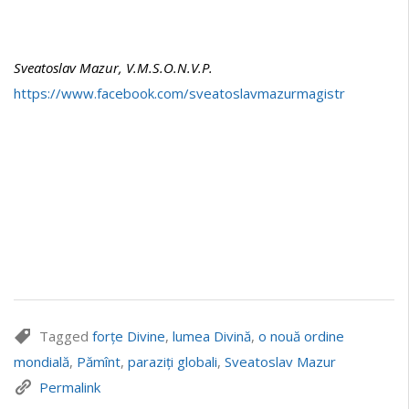
Sv
e
atoslav Mazur, V.M.S.O.N.V.P.
https://www.facebook.com/sveatoslavmazurmagistr
Tagged
forțe Divine
,
lumea Divină
,
o nouă ordine
mondială
,
Pămînt
,
paraziți globali
,
Sveatoslav Mazur
Permalink