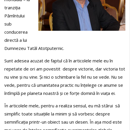
tranziția
Pămîntului
sub
conducerea
directă a lui
Dumnezeu Tatăl Atotputernic.
Sunt adesea acuzat de faptul că în articolele mele eu în
repetate de ori am povestit despre victorie, dar victoria tot
nu vine și nu vine. Și nici o schimbare la fel nu se vede. Nu se
vede, pentru că umanitatea practic nu înțelege ce anume se
întîmplă pe planeta noastră și ce forțe domină în viața ei.
În articolele mele, pentru a realiza sensul, eu mă stărui să
simplific toate situațiile la minim și să vorbesc despre
semnificația printr-un obiect sau un desen. În așa mod este
mai ușor de înțeles semnificația evenimentelor globale,