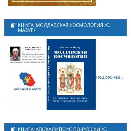
КНИГА: МОЛДАВСКАЯ КОСМОЛОГИЯ /С.
МАЗУР/
Подробнее...
КНИГА: АПОКАЛИПСИС ПО-РУССКИ /С.