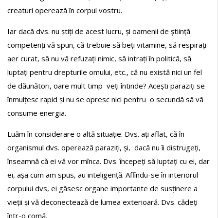
creaturi operează în corpul vostru.
Iar dacă dvs. nu știți de acest lucru, și oamenii de știință
competenți vă spun, că trebuie să beți vitamine, să respirați
aer curat, să nu vă refuzați nimic, să intrați în politică, să
luptați pentru drepturile omului, etc., că nu există nici un fel
de dăunători, oare mult timp veți întinde? Acești paraziți se
înmulțesc rapid și nu se opresc nici pentru o secundă să vă
consume energia.
Luăm în considerare o altă situație. Dvs. ați aflat, că în
organismul dvs. operează paraziți, și, dacă nu îi distrugeți,
înseamnă că ei vă vor mînca. Dvs. începeți să luptați cu ei, dar
ei, așa cum am spus, au inteligență. Aflîndu-se în interiorul
corpului dvs, ei găsesc organe importante de susținere a
vieții și vă deconectează de lumea exterioară. Dvs. cădeți
într-o comă.