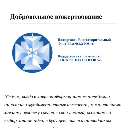
"Сейчас, когда в энергоинформационном поле Земли
произошли фундаментальные изменения, настало время
каждому человеку сделать свой личный, осознанный
выбор: или он идет в будущее, являясь проводником