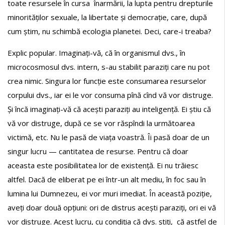
toate resursele în cursa înarmării, la lupta pentru drepturile
minorităților sexuale, la libertate și democrație, care, după
cum știm, nu schimbă ecologia planetei. Deci, care-i treaba?
Explic popular. Imaginați-vă, că în organismul dvs., în
microcosmosul dvs. intern, s-au stabilit paraziți care nu pot
crea nimic. Singura lor funcție este consumarea resurselor
corpului dvs., iar ei le vor consuma pînă cînd vă vor distruge.
Și încă imaginați-vă că acești paraziți au inteligență. Ei știu că
vă vor distruge, după ce se vor răspîndi la următoarea
victimă, etc. Nu le pasă de viața voastră. Îi pasă doar de un
singur lucru — cantitatea de resurse. Pentru că doar
aceasta este posibilitatea lor de existență. Ei nu trăiesc
altfel. Dacă de eliberat pe ei într-un alt mediu, în foc sau în
lumina lui Dumnezeu, ei vor muri imediat. În această poziție,
aveți doar două opțiuni: ori de distrus acești paraziți, ori ei vă
vor distruge. Acest lucru, cu condiția că dvs. știți, că astfel de