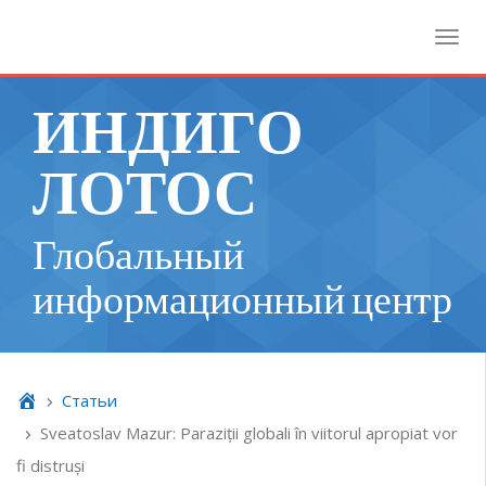
Toggl
ИНДИГО
ЛОТОС
Глобальный
информационный центр
Cтатьи
Sveatoslav Mazur: Paraziții globali în viitorul apropiat vor
fi distruși