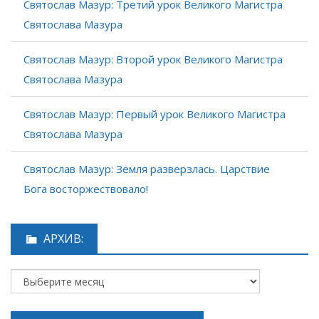
Святослав Мазур: Третий урок Великого Магистра
Святослава Мазура
Святослав Мазур: Второй урок Великого Магистра
Святослава Мазура
Святослав Мазур: Первый урок Великого Магистра
Святослава Мазура
Святослав Мазур: Земля разверзлась. Царствие
Бога восторжествовало!
АРХИВ: