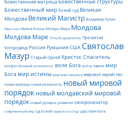
Божественные структуры
Божественная матрица
Божественный мир
Великая
Божий суд
Великий Магистр
Молдова
Владимир Путин
Молдова
Матерь Мира
Ирина Кокош
Евросоюз
Молдова Маре
Пресвятая
Отец Вседержитель
Святослав
Россия
Румыния
США
Богородица
Мазур
Христос Спаситель
Старый Орхей
воля Бога
мир
евреи
Штефан Великий
апокалипсис
выбор
мир истины
Бога
мировое еврейство
мировая закулиса
новый мировой
новая матрица
новая реальность
порядок
новый молдавский мировой
порядок
синхронизатор
новый уровень развития
царствие Бога
суд Божий
современный мир
храм Бога Отца