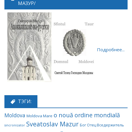
МАЗУР/
Подробнее...
ТЭГИ:
o nouă ordine mondială
Moldova
Moldova Mare
Sveatoslav Mazur
Бог Отец Вседержитель
sincronizator