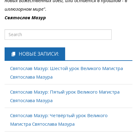
новых Божественных идей, или остается в прошлом - в
иллюзорном мире".
Святослав Мазур
НОВЫЕ ЗАПИСИ:
Святослав Мазур: Шестой урок Великого Магистра
Святослава Мазура
Святослав Мазур: Пятый урок Великого Магистра
Святослава Мазура
Святослав Мазур: Четвёртый урок Великого
Магистра Святослава Мазура