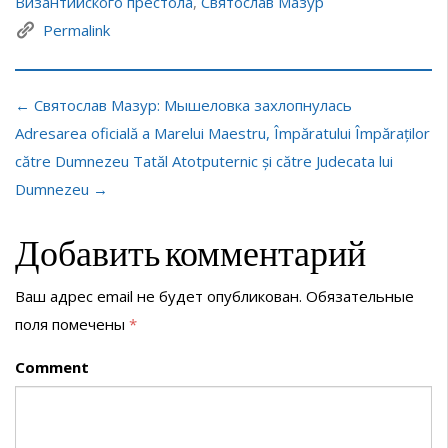
Византийского престола
,
Святослав Мазур
Permalink
← Святослав Мазур: Мышеловка захлопнулась
Adresarea oficială a Marelui Maestru, Împăratului Împăraților
către Dumnezeu Tatăl Atotputernic și către Judecata lui
Dumnezeu →
Добавить комментарий
Ваш адрес email не будет опубликован.
Обязательные
поля помечены
*
Comment