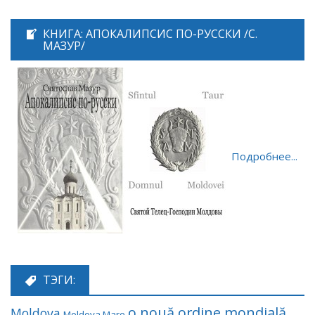
КНИГА: АПОКАЛИПСИС ПО-РУССКИ /С.
МАЗУР/
Подробнее...
ТЭГИ:
o nouă ordine mondială
Moldova
Moldova Mare