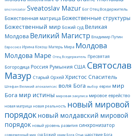
Sveatoslav Mazur
Бог Отец Вседержитель
sincronizator
Божественные структуры
Божественная матрица
Божественный мир
Великая
Божий суд
Великий Магистр
Молдова
Владимир Путин
Молдова
Матерь Мира
Ирина Кокош
Евросоюз
Молдова Маре
Пресвятая
Отец Вседержитель
Святослав
Россия
Румыния
США
Богородица
Мазур
Христос Спаситель
Старый Орхей
воля Бога
мир
евреи
Штефан Великий
апокалипсис
выбор
мир истины
Бога
мировое еврейство
мировая закулиса
новый мировой
новая матрица
новая реальность
порядок
новый молдавский мировой
порядок
синхронизатор
новый уровень развития
царствие Бога
суд Божий
современный мир
храм Бога Отца