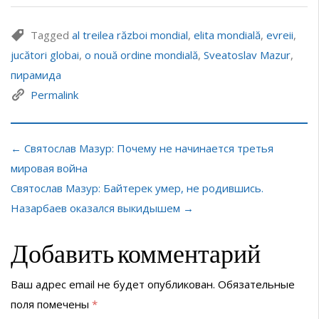
Tagged
al treilea război mondial
,
elita mondială
,
evreii
,
jucători globai
,
o nouă ordine mondială
,
Sveatoslav Mazur
,
пирамида
Permalink
← Святослав Мазур: Почему не начинается третья
мировая война
Святослав Мазур: Байтерек умер, не родившись.
Назарбаев оказался выкидышем →
Добавить комментарий
Ваш адрес email не будет опубликован.
Обязательные
поля помечены
*