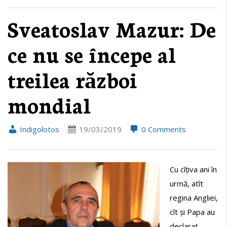
Sveatoslav Mazur: De
ce nu se începe al
treilea război
mondial
Indigolotos
19/03/2019
0 Comments
Cu cîțiva ani în
urmă, atît
regina Angliei,
cît și Papa au
declarat