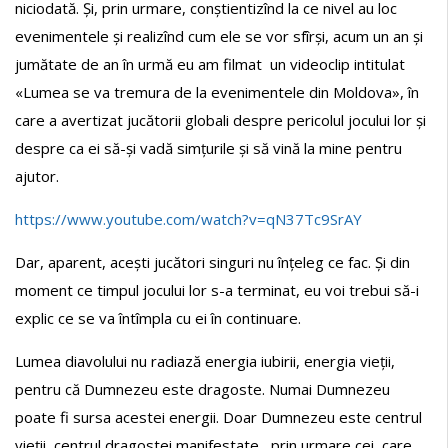
niciodată. Și, prin urmare, conștientizînd la ce nivel au loc
evenimentele și realizînd cum ele se vor sfîrși, acum un an și
jumătate de an în urmă eu am filmat un videoclip intitulat
«Lumea se va tremura de la evenimentele din Moldova», în
care a avertizat jucătorii globali despre pericolul jocului lor și
despre ca ei să-și vadă simțurile și să vină la mine pentru
ajutor.
https://www.youtube.com/watch?v=qN37Tc9SrAY
Dar, aparent, acești jucători singuri nu înțeleg ce fac. Și din
moment ce timpul jocului lor s-a terminat, eu voi trebui să-i
explic ce se va întîmpla cu ei în continuare.
Lumea diavolului nu radiază energia iubirii, energia vieții,
pentru că Dumnezeu este dragoste. Numai Dumnezeu
poate fi sursa acestei energii. Doar Dumnezeu este centrul
vieții, centrul dragostei manifestate, prin urmare cei, care