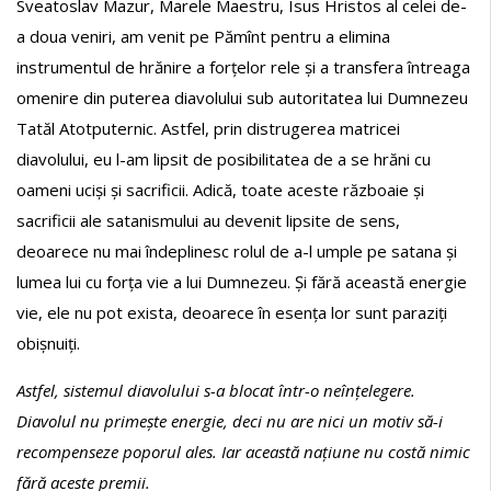
Sveatoslav Mazur, Marele Maestru, Isus Hristos al celei de-
a doua veniri, am venit pe Pămînt pentru a elimina
instrumentul de hrănire a forțelor rele și a transfera întreaga
omenire din puterea diavolului sub autoritatea lui Dumnezeu
Tatăl Atotputernic. Astfel, prin distrugerea matricei
diavolului, eu l-am lipsit de posibilitatea de a se hrăni cu
oameni uciși și sacrificii. Adică, toate aceste războaie și
sacrificii ale satanismului au devenit lipsite de sens,
deoarece nu mai îndeplinesc rolul de a-l umple pe satana și
lumea lui cu forța vie a lui Dumnezeu. Și fără această energie
vie, ele nu pot exista, deoarece în esența lor sunt paraziți
obișnuiți.
Astfel, sistemul diavolului s-a blocat într-o neînțelegere.
Diavolul nu primește energie, deci nu are nici un motiv să-i
recompenseze poporul ales. Iar această națiune nu costă nimic
fără aceste premii.