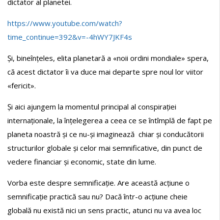
dictator al planetei.
https://www.youtube.com/watch?
time_continue=392&v=-4hWY7JKF4s
Și, bineînțeles, elita planetară a «noii ordini mondiale» spera,
că acest dictator îi va duce mai departe spre noul lor viitor
«fericit».
Și aici ajungem la momentul principal al conspirației
internaționale, la înțelegerea a ceea ce se întîmplă de fapt pe
planeta noastră și ce nu-și imaginează chiar și conducătorii
structurilor globale și celor mai semnificative, din punct de
vedere financiar și economic, state din lume.
Vorba este despre semnificație. Are această acțiune o
semnificație practică sau nu? Dacă într-o acțiune cheie
globală nu există nici un sens practic, atunci nu va avea loc