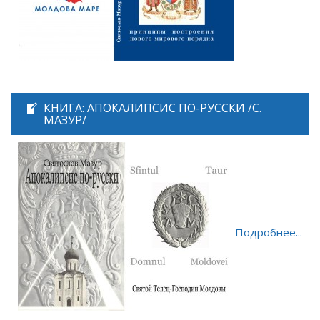
КНИГА: АПОКАЛИПСИС ПО-РУССКИ /С.
МАЗУР/
Подробнее...