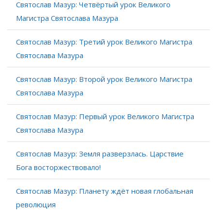
Святослав Мазур: Четвёртый урок Великого
Магистра Святослава Мазура
Святослав Мазур: Третий урок Великого Магистра
Святослава Мазура
Святослав Мазур: Второй урок Великого Магистра
Святослава Мазура
Святослав Мазур: Первый урок Великого Магистра
Святослава Мазура
Святослав Мазур: Земля разверзлась. Царствие
Бога восторжествовало!
Святослав Мазур: Планету ждёт новая глобальная
революция