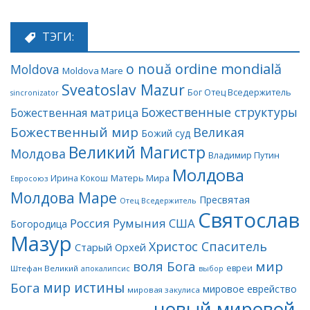
ТЭГИ:
o nouă ordine mondială
Moldova
Moldova Mare
Sveatoslav Mazur
Бог Отец Вседержитель
sincronizator
Божественные структуры
Божественная матрица
Божественный мир
Великая
Божий суд
Великий Магистр
Молдова
Владимир Путин
Молдова
Матерь Мира
Ирина Кокош
Евросоюз
Молдова Маре
Пресвятая
Отец Вседержитель
Святослав
Россия
Румыния
США
Богородица
Мазур
Христос Спаситель
Старый Орхей
воля Бога
мир
евреи
Штефан Великий
апокалипсис
выбор
мир истины
Бога
мировое еврейство
мировая закулиса
новый мировой