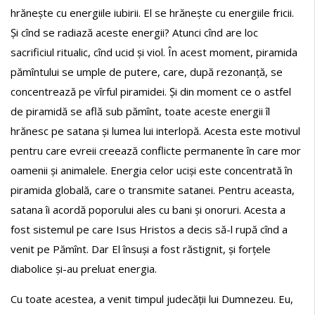
hrănește cu energiile iubirii. El se hrănește cu energiile fricii.
Și cînd se radiază aceste energii? Atunci cînd are loc
sacrificiul ritualic, cînd ucid și viol. În acest moment, piramida
pămîntului se umple de putere, care, după rezonanță, se
concentrează pe vîrful piramidei. Și din moment ce o astfel
de piramidă se află sub pămînt, toate aceste energii îl
hrănesc pe satana și lumea lui interlopă. Acesta este motivul
pentru care evreii creează conflicte permanente în care mor
oamenii și animalele. Energia celor uciși este concentrată în
piramida globală, care o transmite satanei. Pentru aceasta,
satana îi acordă poporului ales cu bani și onoruri. Acesta a
fost sistemul pe care Isus Hristos a decis să-l rupă cînd a
venit pe Pămînt. Dar El însuși a fost răstignit, și forțele
diabolice și-au preluat energia.
Cu toate acestea, a venit timpul judecății lui Dumnezeu. Eu,