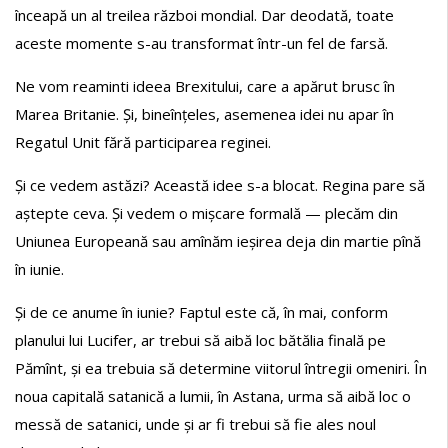
înceapă un al treilea război mondial. Dar deodată, toate
aceste momente s-au transformat într-un fel de farsă.
Ne vom reaminti ideea Brexitului, care a apărut brusc în
Marea Britanie. Și, bineînțeles, asemenea idei nu apar în
Regatul Unit fără participarea reginei.
Și ce vedem astăzi? Această idee s-a blocat. Regina pare să
aștepte ceva. Și vedem o mișcare formală — plecăm din
Uniunea Europeană sau amînăm ieșirea deja din martie pînă
în iunie.
Și de ce anume în iunie? Faptul este că, în mai, conform
planului lui Lucifer, ar trebui să aibă loc bătălia finală pe
Pămînt, și ea trebuia să determine viitorul întregii omeniri. În
noua capitală satanică a lumii, în Astana, urma să aibă loc o
messă de satanici, unde și ar fi trebui să fie ales noul