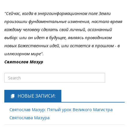
"Сейчас, когда в энергоинформационном поле Земли
произошли фундаментальные изменения, настало время
каждому человеку сделать свой личный, осознанный
выбор: или он идет в будущее, являясь проводником
новых Божественных идей, или остается в прошлом - в
иллюзорном мире".
Святослав Мазур
НОВЫЕ ЗАПИСИ:
Святослав Мазур: Пятый урок Великого Магистра
Святослава Мазура