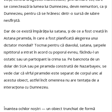
se conectează la lumea lui Dumnezeu, devin nemuritori, ca și
Dumnezeu, pentru că se hrănesc dintr-o sursă de iubire
nesfîrșită.
Dar de ce există împărăția lui satana, și de ce a fost creată în
Astana piramida, în care a fost planificată alegerea unui
dictator mondial? Tocmai pentru că diavolul, satana, șarpele
ispititorul a intrat în acord cu poporul evreu, făcîndu-l un
ostatic sau un participant la crima sa. Pe bancnota de un
dolar din SUA sau pe piramida construită de Nazarbayev, se
vede clar că vîrful piramidei este separat de corpul unic al
acestui obiect, astfel încît omenirea nu are tentația de a
interacționa cu Dumnezeu.
Înaintea ochilor noștri — un obiect trunchiat de formă