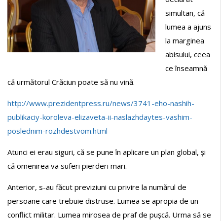
simultan, că
lumea a ajuns
la marginea
abisului, ceea
ce înseamnă
că următorul Crăciun poate să nu vină.
http://www.prezidentpress.ru/news/3741-eho-nashih-
publikaciy-koroleva-elizaveta-ii-naslazhdaytes-vashim-
poslednim-rozhdestvom.html
Atunci ei erau siguri, că se pune în aplicare un plan global, și
că omenirea va suferi pierderi mari.
Anterior, s-au făcut previziuni cu privire la numărul de
persoane care trebuie distruse. Lumea se apropia de un
conflict militar. Lumea mirosea de praf de pușcă. Urma să se