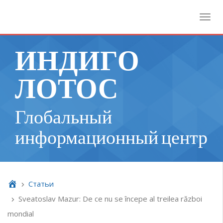
Toggl
ИНДИГО
ЛОТОС
Глобальный
информационный центр
Cтатьи
Sveatoslav Mazur: De ce nu se începe al treilea război
mondial