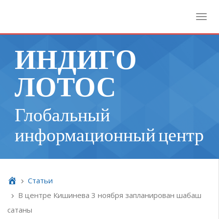
Toggl
ИНДИГО
ЛОТОС
Глобальный
информационный центр
Cтатьи
В центре Кишинева 3 ноября запланирован шабаш
сатаны