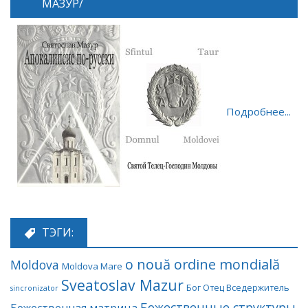
МАЗУР/
Подробнее...
ТЭГИ:
o nouă ordine mondială
Moldova
Moldova Mare
Sveatoslav Mazur
Бог Отец Вседержитель
sincronizator
Божественные структуры