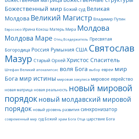
Божественная матрица
Божественный мир
Великая
Божий суд
Великий Магистр
Молдова
Владимир Путин
Молдова
Матерь Мира
Ирина Кокош
Евросоюз
Молдова Маре
Пресвятая
Отец Вседержитель
Святослав
Россия
Румыния
США
Богородица
Мазур
Христос Спаситель
Старый Орхей
воля Бога
мир
евреи
Штефан Великий
апокалипсис
выбор
мир истины
Бога
мировое еврейство
мировая закулиса
новый мировой
новая матрица
новая реальность
порядок
новый молдавский мировой
порядок
синхронизатор
новый уровень развития
царствие Бога
суд Божий
современный мир
храм Бога Отца