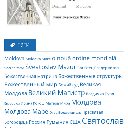
ТЭГИ:
o nouă ordine mondială
Moldova
Moldova Mare
Sveatoslav Mazur
Бог Отец Вседержитель
sincronizator
Божественные структуры
Божественная матрица
Божественный мир
Великая
Божий суд
Великий Магистр
Молдова
Владимир Путин
Молдова
Матерь Мира
Ирина Кокош
Евросоюз
Молдова Маре
Пресвятая
Отец Вседержитель
Святослав
Россия
Румыния
США
Богородица