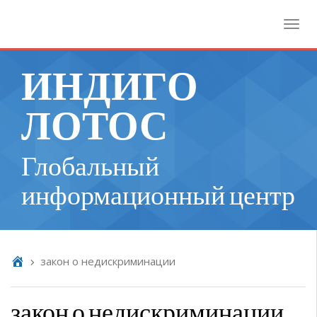
Toggl
ИНДИГО
ЛОТОС
Глобальный
информационный центр
закон о недискриминации
закон о недискриминации