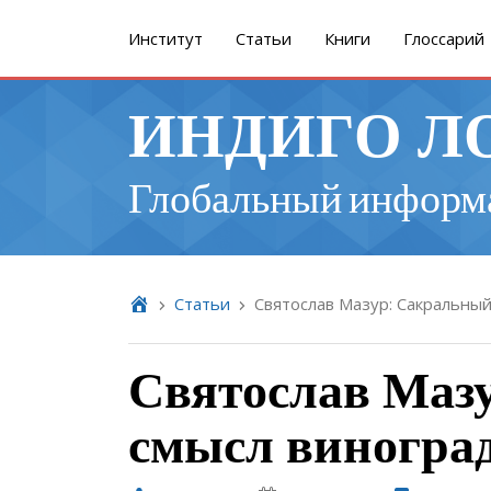
Институт
Cтатьи
Книги
Глоссарий
ИНДИГО Л
Глобальный информ
Cтатьи
Святослав Мазур: Сакральны
Святослав Маз
смысл виногра