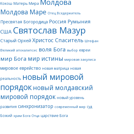
Молдова
Матерь Мира
Кокош
Молдова Маре
Отец Вседержитель
Россия
Румыния
Пресвятая Богородица
Святослав Мазур
США
Христос Спаситель
Старый Орхей
Штефан
воля Бога
евреи
Великий
апокалипсис
выбор
мир истины
мир Бога
мировая закулиса
мировое еврейство
новая матрица
новая
новый мировой
реальность
порядок
новый молдавский
мировой порядок
новый уровень
синхронизатор
развития
суд
современный мир
царствие Бога
Божий
храм Бога Отца