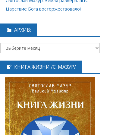
Святослав Мазур: Земля разверзлась.
Царствие Бога восторжествовало!
АРХИВ:
КНИГА ЖИЗНИ /С. МАЗУР/