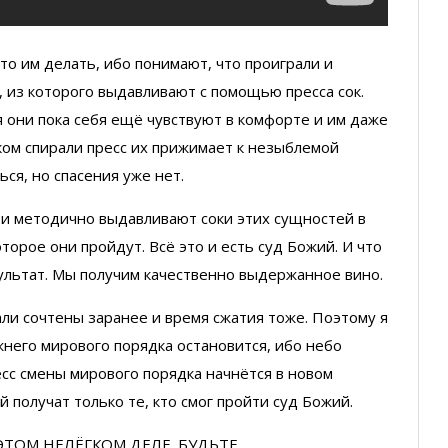
что им делать, ибо понимают, что проиграли и
, из которого выдавливают с помощью пресса сок.
 они пока себя ещё чувствуют в комфорте и им даже
тком спирали пресс их прижимает к незыблемой
ся, но спасения уже нет.
 и методично выдавливают соки этих сущностей в
орое они пройдут. Всё это и есть суд Божий. И что
зультат. Мы получим качественно выдержанное вино.
али сочтены заранее и время сжатия тоже. Поэтому я
жнего мирового порядка остановится, ибо небо
сс смены мирового порядка начнётся в новом
 получат только те, кто смог пройти суд Божий.
ЭТОМ НЕЛЁГКОМ ДЕЛЕ. БУДЬТЕ