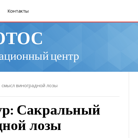
Контакты
ОТОС
ационный центр
й смысл виноградной лозы
ур: Сакральный
дной лозы