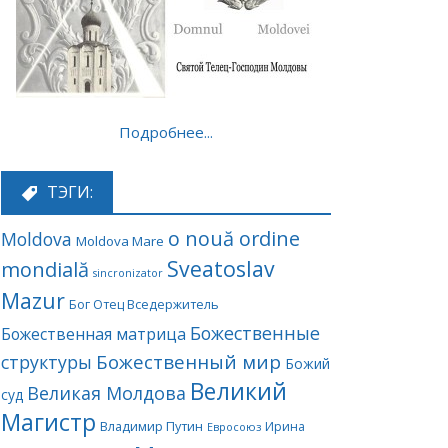
Подробнее...
ТЭГИ:
o nouă ordine
Moldova
Moldova Mare
Sveatoslav
mondială
sincronizator
Mazur
Бог Отец Вседержитель
Божественные
Божественная матрица
Божественный мир
структуры
Божий
Великий
Великая Молдова
суд
Магистр
Владимир Путин
Ирина
Евросоюз