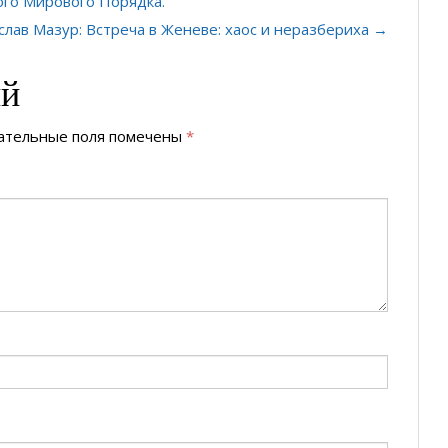
ого Мирового Порядка.
слав Мазур: Встреча в Женеве: хаос и неразбериха →
ий
ательные поля помечены
*