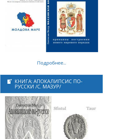
Подробнее...
КНИГА: АПОКАЛИПСИС ПО-
РУССКИ /С. МАЗУР/