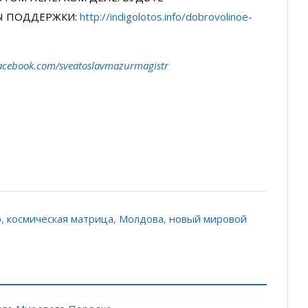
Ы ПОДДЕРЖКИ:
http://indigolotos.info/dobrovolinoe-
acebook.com/sveatoslavmazurmagistr
р
,
космическая матрица
,
Молдова
,
новый мировой