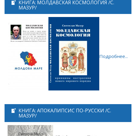
КНИГА: МОЛДАВСКАЯ КОСМОЛОГИЯ /С.
МАЗУР/
Подробнее...
КНИГА: АПОКАЛИПСИС ПО-РУССКИ /С.
МАЗУР/