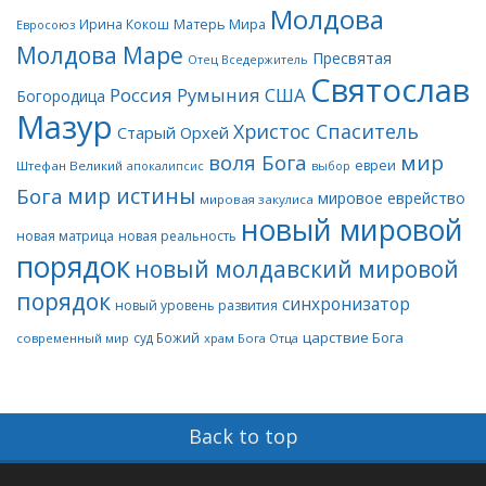
Молдова
Матерь Мира
Ирина Кокош
Евросоюз
Молдова Маре
Пресвятая
Отец Вседержитель
Святослав
Россия
Румыния
США
Богородица
Мазур
Христос Спаситель
Старый Орхей
воля Бога
мир
евреи
Штефан Великий
апокалипсис
выбор
мир истины
Бога
мировое еврейство
мировая закулиса
новый мировой
новая матрица
новая реальность
порядок
новый молдавский мировой
порядок
синхронизатор
новый уровень развития
царствие Бога
суд Божий
современный мир
храм Бога Отца
Back to top