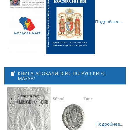
Подробнее...
КНИГА: АПОКАЛИПСИС ПО-РУССКИ /С.
МАЗУР/
Подробнее...