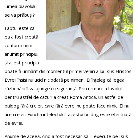
lumea diavolului
se va prăbuși?
Faptul este că
ea a fost creată
conform unui
anumit principiu,
și acest principiu
poate fi urmărit din momentul primei veniri a lui Isus Hristos.
Evreii înșiși nu ucid niciodată pe nimeni. Ei înțeleg că legea
răzbunării îi va ajunge cu siguranță. Prin urmare, diavolul
pentru astfel de cazuri a creat Roma Antică, un astfel de
buldog fără creier, care fără evrei nu poate face nimic. El nu
are creier. Funcția intelectului acestui buldog este efectuată
de evrei.
Anume de aceea, cînd a fost necesar să-L execute pe Isus