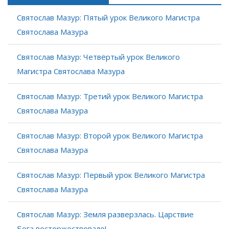
Святослав Мазур: Пятый урок Великого Магистра
Святослава Мазура
Святослав Мазур: Четвёртый урок Великого
Магистра Святослава Мазура
Святослав Мазур: Третий урок Великого Магистра
Святослава Мазура
Святослав Мазур: Второй урок Великого Магистра
Святослава Мазура
Святослав Мазур: Первый урок Великого Магистра
Святослава Мазура
Святослав Мазур: Земля разверзлась. Царствие
Бога восторжествовало!