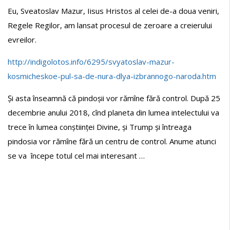
Eu, Sveatoslav Mazur, Iisus Hristos al celei de-a doua veniri,
Regele Regilor, am lansat procesul de zeroare a creierului
evreilor.
http://indigolotos.info/6295/svyatoslav-mazur-
kosmicheskoe-pul-sa-de-nura-dlya-izbrannogo-naroda.htm
Și asta înseamnă că pindoșii vor rămîne fără control. După 25
decembrie anului 2018, cînd planeta din lumea intelectului va
trece în lumea conștiinței Divine, și Trump și întreaga
pindosia vor rămîne fără un centru de control. Anume atunci
se va începe totul cel mai interesant …