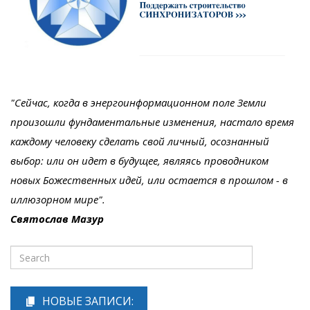
"Сейчас, когда в энергоинформационном поле Земли
произошли фундаментальные изменения, настало время
каждому человеку сделать свой личный, осознанный
выбор: или он идет в будущее, являясь проводником
новых Божественных идей, или остается в прошлом - в
иллюзорном мире".
Святослав Мазур
НОВЫЕ ЗАПИСИ: