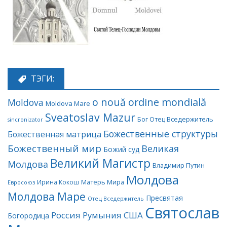
ТЭГИ:
o nouă ordine mondială
Moldova
Moldova Mare
Sveatoslav Mazur
Бог Отец Вседержитель
sincronizator
Божественные структуры
Божественная матрица
Божественный мир
Великая
Божий суд
Великий Магистр
Молдова
Владимир Путин
Молдова
Матерь Мира
Ирина Кокош
Евросоюз
Молдова Маре
Пресвятая
Отец Вседержитель
Святослав
Россия
Румыния
США
Богородица