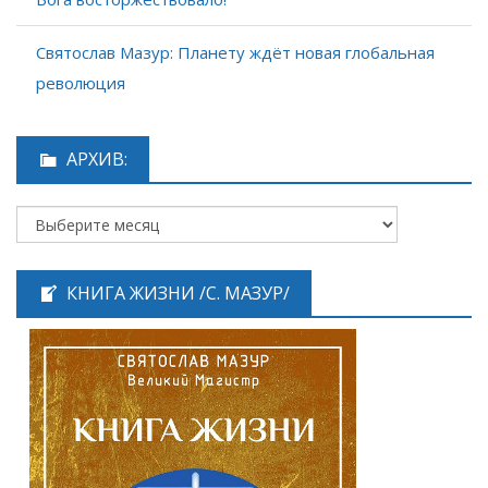
Святослав Мазур: Планету ждёт новая глобальная
революция
АРХИВ:
КНИГА ЖИЗНИ /С. МАЗУР/