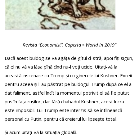
Revista “
Economist”. Coperta »
World in 2019″
Dacă acest buldog se va agăța de gîtul d-stră, apoi fiți siguri,
că el nu vă va lăsa pînă cînd nu-l veți ucide. Uitați-vă la
această inscenare cu Trump și cu ginerele lui Kushner. Evreii
pentru aceea și l-au păstrat pe buldogul Trump după ce el a
dat faliment, astfel încît la momentul potrivit el să fie putut
pus în fața rușilor, dar fără chabadul Kushner, acest lucru
este imposibil. Lui Trump este interzis să se întîlnească
personal cu Putin, pentru că creierul lui lipsește total.
Și acum uitați-vă la situația globală.