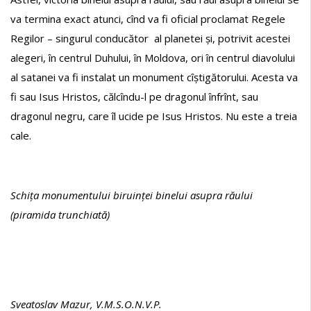
va termina exact atunci, cînd va fi oficial proclamat Regele
Regilor – singurul conducător al planetei și, potrivit acestei
alegeri, în centrul Duhului, în Moldova, ori în centrul diavolului
al satanei va fi instalat un monument cîștigătorului. Acesta va
fi sau Isus Hristos, călcîndu-l pe dragonul înfrînt, sau
dragonul negru, care îl ucide pe Isus Hristos. Nu este a treia
cale.
Schița monumentului biruinței binelui asupra răului
(
piramida trunchiată
)
Sveatoslav Mazur, V.M.S.O.N.V.P.