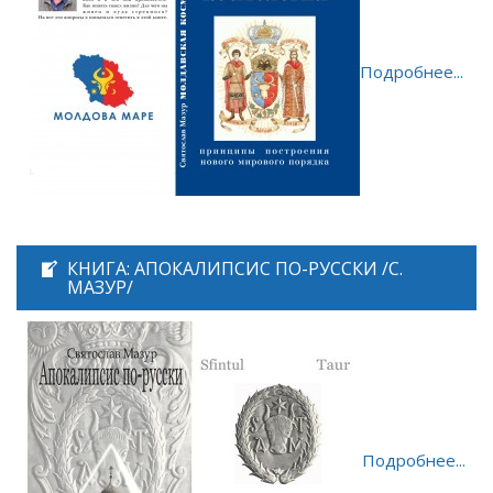
Подробнее...
КНИГА: АПОКАЛИПСИС ПО-РУССКИ /С.
МАЗУР/
Подробнее...