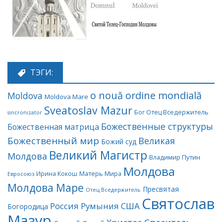
ТЭГИ:
o nouă ordine mondială
Moldova
Moldova Mare
Sveatoslav Mazur
Бог Отец Вседержитель
sincronizator
Божественные структуры
Божественная матрица
Божественный мир
Великая
Божий суд
Великий Магистр
Молдова
Владимир Путин
Молдова
Матерь Мира
Ирина Кокош
Евросоюз
Молдова Маре
Пресвятая
Отец Вседержитель
Святослав
Россия
Румыния
США
Богородица
Мазур