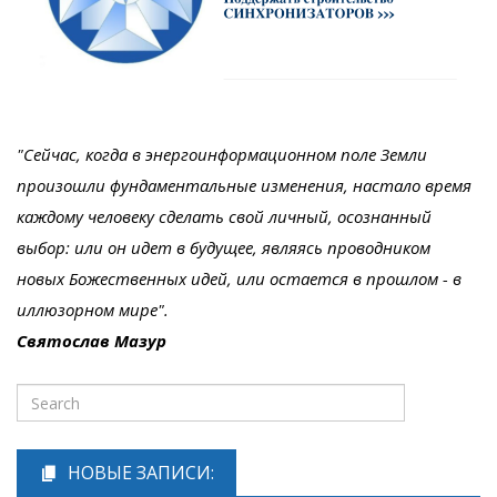
"Сейчас, когда в энергоинформационном поле Земли
произошли фундаментальные изменения, настало время
каждому человеку сделать свой личный, осознанный
выбор: или он идет в будущее, являясь проводником
новых Божественных идей, или остается в прошлом - в
иллюзорном мире".
Святослав Мазур
НОВЫЕ ЗАПИСИ: