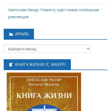
Святослав Мазур: Планету ждёт новая глобальная
революция
АРХИВ:
КНИГА ЖИЗНИ /С. МАЗУР/