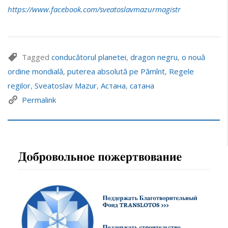
https://www.facebook.com/sveatoslavmazurmagistr
Tagged
conducătorul planetei
,
dragon negru
,
o nouă
ordine mondială
,
puterea absolută pe Pămînt
,
Regele
regilor
,
Sveatoslav Mazur
,
Астана
,
сатана
Permalink