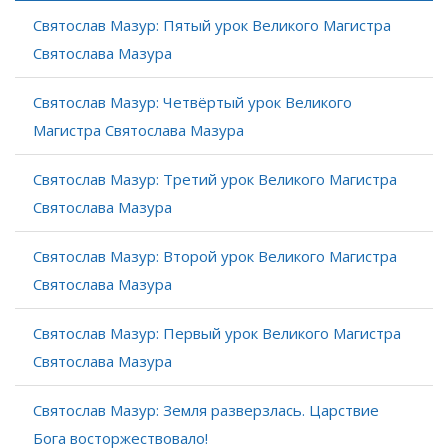
Святослав Мазур: Пятый урок Великого Магистра
Святослава Мазура
Святослав Мазур: Четвёртый урок Великого
Магистра Святослава Мазура
Святослав Мазур: Третий урок Великого Магистра
Святослава Мазура
Святослав Мазур: Второй урок Великого Магистра
Святослава Мазура
Святослав Мазур: Первый урок Великого Магистра
Святослава Мазура
Святослав Мазур: Земля разверзлась. Царствие
Бога восторжествовало!