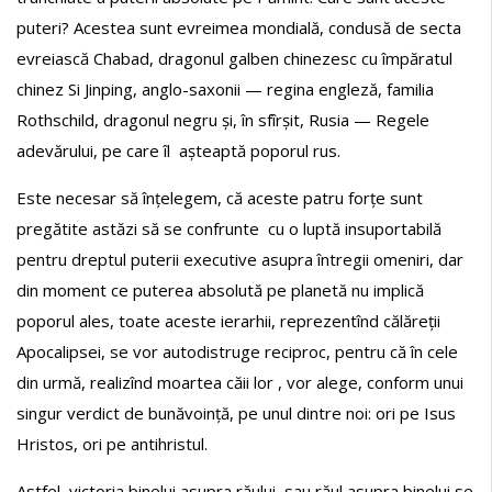
puteri? Acestea sunt evreimea mondială, condusă de secta
evreiască Chabad, dragonul galben chinezesc cu împăratul
chinez Si Jinping, anglo-saxonii — regina engleză, familia
Rothschild, dragonul negru și, în sfîrșit, Rusia — Regele
adevărului, pe care îl așteaptă poporul rus.
Este necesar să înțelegem, că aceste patru forțe sunt
pregătite astăzi să se confrunte cu o luptă insuportabilă
pentru dreptul puterii executive asupra întregii omeniri, dar
din moment ce puterea absolută pe planetă nu implică
poporul ales, toate aceste ierarhii, reprezentînd călăreții
Apocalipsei, se vor autodistruge reciproc, pentru că în cele
din urmă, realizînd moartea căii lor , vor alege, conform unui
singur verdict de bunăvoință, pe unul dintre noi: ori pe Isus
Hristos, ori pe antihristul.
Astfel, victoria binelui asupra răului, sau răul asupra binelui se