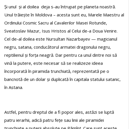
Și unul și al doilea deja s-au întrupat pe planeta noastră.
Unul trăiește în Moldova – acesta sunt eu, Marele Maestru al
Ordinului Cosmic Sacru al Cavalerilor Masei Rotunde,
Sveatoslav Mazur, Isus Hristos al Celui de-a Doua Venire.
Cel de-al doilea este Nursultan Nazarbayev — magicianul
negru, satana, conducătorul armatei dragonului negru,
reptilienul și forța neagră. Dar pentru ca unul dintre noi să
vină la putere, este necesar să se realizeze ideea
încorporată în piramida trunchiată, reprezentată pe o
bancnotă de un dolar și duplicată în capitala statului satanic,
în Astana.
Astfel, pentru dreptul de a fi popor ales, astăzi se luptă
patru ierarhii, adică patru fețe sau linii ale piramidei
trunchiate a puterii absolute pe Pămînt. Care sunt aceste