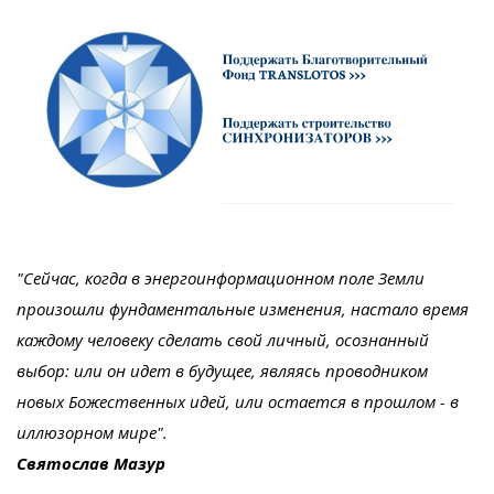
"Сейчас, когда в энергоинформационном поле Земли
произошли фундаментальные изменения, настало время
каждому человеку сделать свой личный, осознанный
выбор: или он идет в будущее, являясь проводником
новых Божественных идей, или остается в прошлом - в
иллюзорном мире".
Святослав Мазур