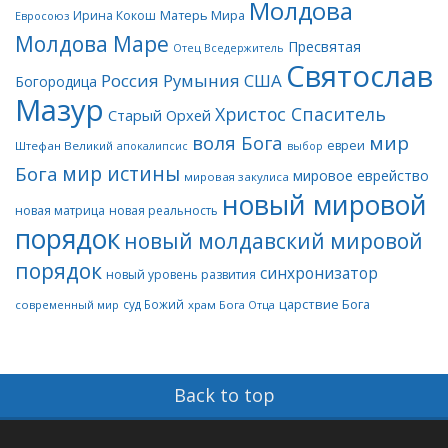
Молдова
Матерь Мира
Ирина Кокош
Евросоюз
Молдова Маре
Пресвятая
Отец Вседержитель
Святослав
Россия
Румыния
США
Богородица
Мазур
Христос Спаситель
Старый Орхей
воля Бога
мир
евреи
Штефан Великий
апокалипсис
выбор
мир истины
Бога
мировое еврейство
мировая закулиса
новый мировой
новая матрица
новая реальность
порядок
новый молдавский мировой
порядок
синхронизатор
новый уровень развития
царствие Бога
суд Божий
современный мир
храм Бога Отца
Back to top