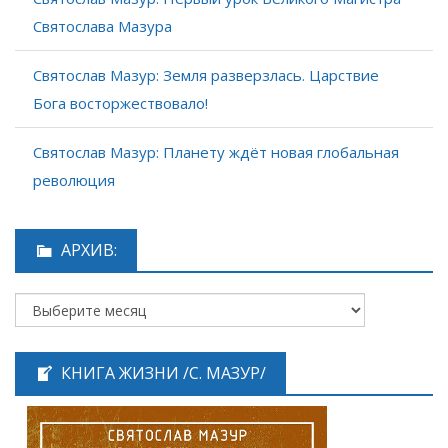
Святослава Мазура
Святослав Мазур: Земля разверзлась. Царствие
Бога восторжествовало!
Святослав Мазур: Планету ждёт новая глобальная
революция
АРХИВ:
КНИГА ЖИЗНИ /С. МАЗУР/