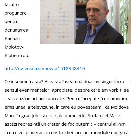
făcut o
propunere
pentru
denunțarea
Pactului
Molotov-
Ribbentrop.
http://rusvesna.su/news/1518348310
Ce înseamnă asta? Aceasta înseamnă doar un singur lucru —
sensul evenimentelor apropiate, despre care am vorbit, se
realizează în acțiuni concrete. Pentru început să ne amintim
emisiunea la televiziune, în care eu povesteam, că Moldova
Mare în granițele istorice ale domniei lui Ștefan cel Mare
astăzi reprezintă un crater de foc puternic – centrul al inimii
la un nivel planetar al construcției ordine mondiale noi. Și că