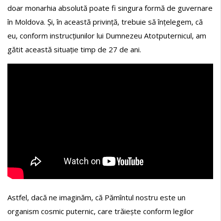
doar monarhia absolută poate fi singura formă de guvernare
în Moldova. Și, în această privință, trebuie să înțelegem, că
eu, conform instrucțiunilor lui Dumnezeu Atotputernicul, am
gătit această situație timp de 27 de ani.
Astfel, dacă ne imaginăm, că Pămîntul nostru este un
organism cosmic puternic, care trăiește conform legilor