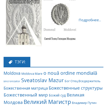
Подробнее...
ТЭГИ:
o nouă ordine mondială
Moldova
Moldova Mare
Sveatoslav Mazur
Бог Отец Вседержитель
sincronizator
Божественные структуры
Божественная матрица
Божественный мир
Великая
Божий суд
Великий Магистр
Молдова
Владимир Путин