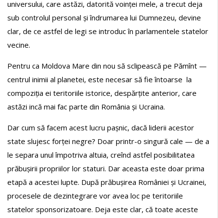
universului, care astăzi, datorită voinței mele, a trecut deja
sub controlul personal și îndrumarea lui Dumnezeu, devine
clar, de ce astfel de legi se introduc în parlamentele statelor
vecine.
Pentru ca Moldova Mare din nou să sclipească pe Pămînt —
centrul inimii al planetei, este necesar să fie întoarse la
compoziția ei teritoriile istorice, despărțite anterior, care
astăzi incă mai fac parte din România și Ucraina.
Dar cum să facem acest lucru pașnic, dacă liderii acestor
state slujesc forței negre? Doar printr-o singură cale — de a
le separa unul împotriva altuia, creînd astfel posibilitatea
prăbușirii propriilor lor staturi. Dar aceasta este doar prima
etapă a acestei lupte. După prăbușirea României și Ucrainei,
procesele de dezintegrare vor avea loc pe teritoriile
statelor sponsorizatoare. Deja este clar, că toate aceste