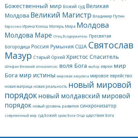
Божественный мир
Великая
Божий суд
Великий Магистр
Молдова
Владимир Путин
Молдова
Матерь Мира
Ирина Кокош
Евросоюз
Молдова Маре
Пресвятая
Отец Вседержитель
Святослав
Россия
Румыния
США
Богородица
Мазур
Христос Спаситель
Старый Орхей
воля Бога
мир
евреи
Штефан Великий
апокалипсис
выбор
мир истины
Бога
мировое еврейство
мировая закулиса
новый мировой
новая матрица
новая реальность
порядок
новый молдавский мировой
порядок
синхронизатор
новый уровень развития
царствие Бога
суд Божий
современный мир
храм Бога Отца