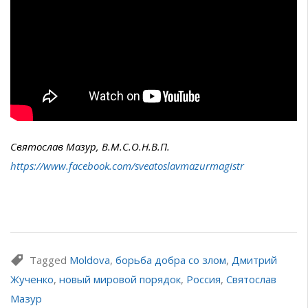
Святослав Мазур, В.М.С.О.Н.В.П.
https://www.facebook.com/sveatoslavmazurmagistr
Tagged
Moldova
,
борьба добра со злом
,
Дмитрий
Жученко
,
новый мировой порядок
,
Россия
,
Святослав
Мазур