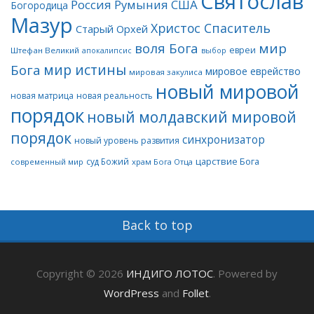
Святослав
Россия
Румыния
США
Богородица
Мазур
Христос Спаситель
Старый Орхей
воля Бога
мир
евреи
Штефан Великий
апокалипсис
выбор
мир истины
Бога
мировое еврейство
мировая закулиса
новый мировой
новая матрица
новая реальность
порядок
новый молдавский мировой
порядок
синхронизатор
новый уровень развития
царствие Бога
суд Божий
современный мир
храм Бога Отца
Back to top
Copyright © 2026
ИНДИГО ЛОТОС
. Powered by
WordPress
and
Follet
.