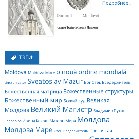
Подробнее...
ТЭГИ:
o nouă ordine mondială
Moldova
Moldova Mare
Sveatoslav Mazur
Бог Отец Вседержитель
sincronizator
Божественные структуры
Божественная матрица
Божественный мир
Великая
Божий суд
Великий Магистр
Молдова
Владимир Путин
Молдова
Матерь Мира
Ирина Кокош
Евросоюз
Молдова Маре
Пресвятая
Отец Вседержитель