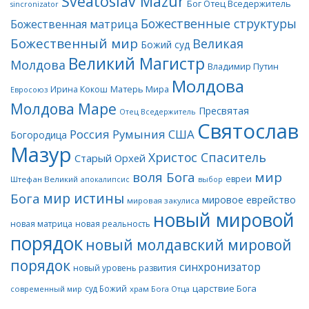
Sveatoslav Mazur
Бог Отец Вседержитель
sincronizator
Божественные структуры
Божественная матрица
Божественный мир
Великая
Божий суд
Великий Магистр
Молдова
Владимир Путин
Молдова
Матерь Мира
Ирина Кокош
Евросоюз
Молдова Маре
Пресвятая
Отец Вседержитель
Святослав
Россия
Румыния
США
Богородица
Мазур
Христос Спаситель
Старый Орхей
воля Бога
мир
евреи
Штефан Великий
апокалипсис
выбор
мир истины
Бога
мировое еврейство
мировая закулиса
новый мировой
новая матрица
новая реальность
порядок
новый молдавский мировой
порядок
синхронизатор
новый уровень развития
царствие Бога
суд Божий
современный мир
храм Бога Отца