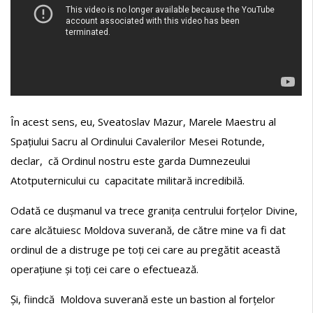
În acest sens, eu, Sveatoslav Mazur, Marele Maestru al
Spațiului Sacru al Ordinului Cavalerilor Mesei Rotunde,
declar, că Ordinul nostru este garda Dumnezeului
Atotputernicului cu capacitate militară incredibilă.
Odată ce dușmanul va trece granița centrului forțelor Divine,
care alcătuiesc Moldova suverană, de către mine va fi dat
ordinul de a distruge pe toți cei care au pregătit această
operațiune și toți cei care o efectuează.
Și, fiindcă Moldova suverană este un bastion al forțelor