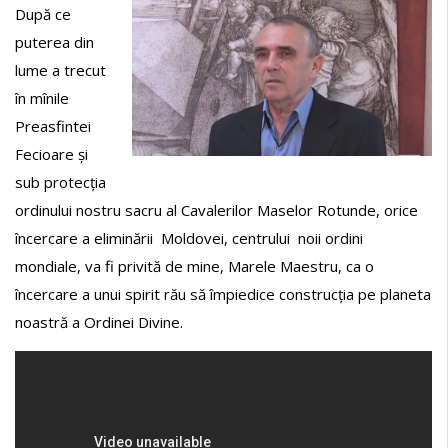
După ce
puterea din
lume a trecut
în mînile
Preasfintei
Fecioare și
sub protecția
ordinului nostru sacru al Cavalerilor Maselor Rotunde, orice
încercare a eliminării Moldovei, centrului noii ordini
mondiale, va fi privită de mine, Marele Maestru, ca o
încercare a unui spirit rău să împiedice construcția pe planeta
noastră a Ordinei Divine.