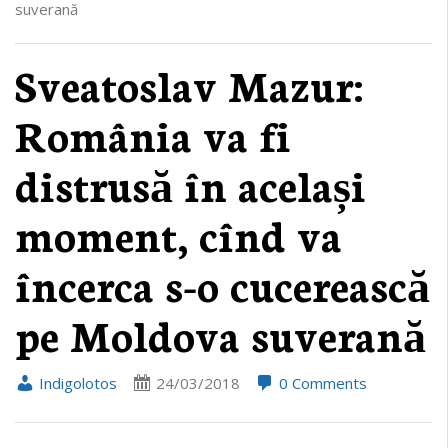
suverană
Sveatoslav Mazur:
România va fi
distrusă în același
moment, cînd va
încerca s-o cucerească
pe Moldova suverană
Indigolotos
24/03/2018
0 Comments