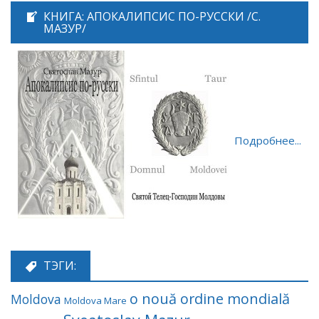
КНИГА: АПОКАЛИПСИС ПО-РУССКИ /С.
МАЗУР/
Подробнее...
ТЭГИ:
o nouă ordine mondială
Moldova
Moldova Mare