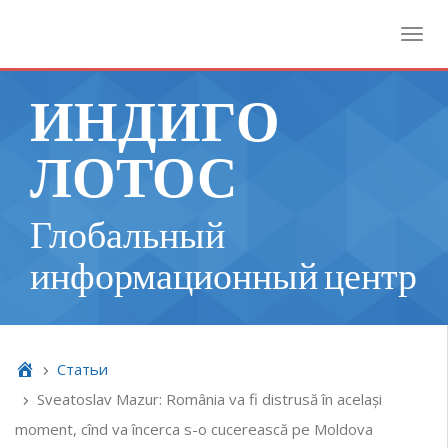
Toggl
ИНДИГО
ЛОТОС
Глобальный
информационный центр
Cтатьи
Sveatoslav Mazur: România va fi distrusă în același
moment, cînd va încerca s-o cucerească pe Moldova