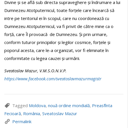
Divine și se află sub directa supraveghere și îndrumare a lui
Dumnezeu Atotputernicul, toate forțele care încearcă să
intre pe teritoriul ei în scopul, care nu coordonează cu
Dumnezeu Atotputernicul, va fi privit de către mine ca o
forță, care Îl provoacă de Dumnezeu. Și prin urmare,
conform tuturor principiilor și legilor cosmice, forțele și
poporul acesta, care le-a organizat, vor fi eliminate în
conformitate cu legea cauzei și urmării.
Sveatoslav Mazur, V.M.S.O.N.V.P.
https://www.facebook.com/sveatoslavmazurmagistr
Tagged
Moldova
,
nouă ordine mondială
,
Preasfînta
Fecioară
,
România
,
Sveatoslav Mazur
Permalink