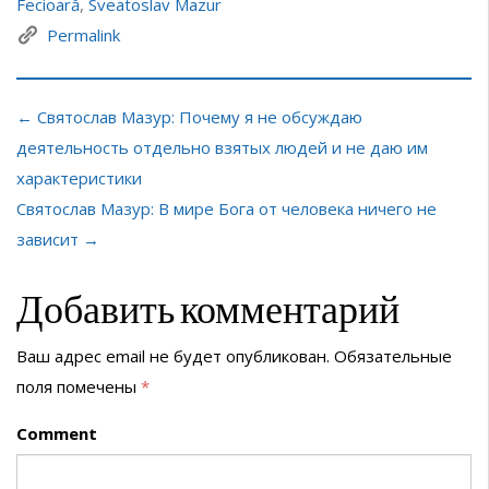
Fecioară
,
Sveatoslav Mazur
Permalink
← Святослав Мазур: Почему я не обсуждаю
деятельность отдельно взятых людей и не даю им
характеристики
Святослав Мазур: В мире Бога от человека ничего не
зависит →
Добавить комментарий
Ваш адрес email не будет опубликован.
Обязательные
поля помечены
*
Comment