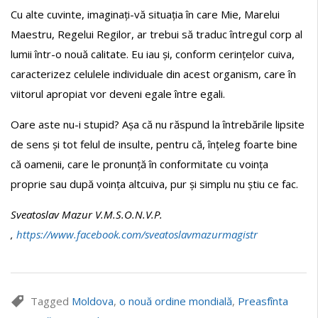
Cu alte cuvinte, imaginați-vă situația în care Mie, Marelui
Maestru, Regelui Regilor, ar trebui să traduc întregul corp al
lumii într-o nouă calitate. Eu iau și, conform cerințelor cuiva,
caracterizez celulele individuale din acest organism, care în
viitorul apropiat vor deveni egale între egali.
Oare aste nu-i stupid? Așa că nu răspund la întrebările lipsite
de sens și tot felul de insulte, pentru că, înțeleg foarte bine
că oamenii, care le pronunță în conformitate cu voința
proprie sau după voința altcuiva, pur și simplu nu știu ce fac.
Sveatoslav Mazur V.M.S.O.N.V.P.
,
https://www.facebook.com/sveatoslavmazurmagistr
Tagged
Moldova
,
o nouă ordine mondială
,
Preasfînta