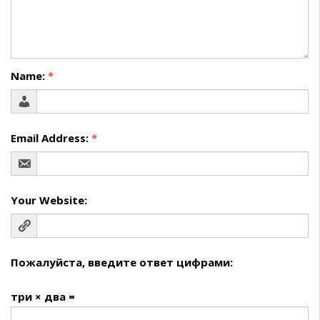
Name:
*
Email Address:
*
Your Website:
Пожалуйста, введите ответ цифрами:
три × два =