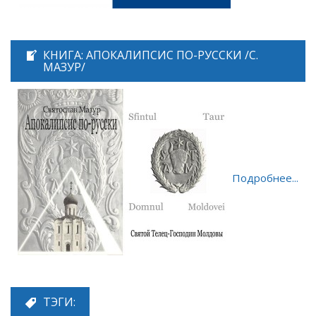
КНИГА: АПОКАЛИПСИС ПО-РУССКИ /С.
МАЗУР/
Подробнее...
ТЭГИ: