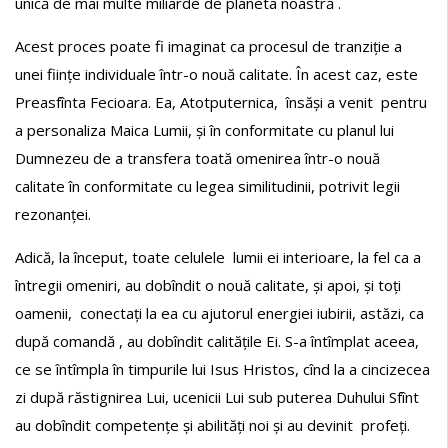
unică de mai multe miliarde de planeta noastră .
Acest proces poate fi imaginat ca procesul de tranziție a
unei ființe individuale într-o nouă calitate. În acest caz, este
Preasfînta Fecioara. Ea, Atotputernica, însăși a venit pentru
a personaliza Maica Lumii, și în conformitate cu planul lui
Dumnezeu de a transfera toată omenirea într-o nouă
calitate în conformitate cu legea similitudinii, potrivit legii
rezonanței.
Adică, la început, toate celulele lumii ei interioare, la fel ca a
întregii omeniri, au dobîndit o nouă calitate, și apoi, și toți
oamenii, conectați la ea cu ajutorul energiei iubirii, astăzi, ca
după comandă , au dobîndit calitățile Ei. S-a întîmplat aceea,
ce se întîmpla în timpurile lui Isus Hristos, cînd la a cincizecea
zi după răstignirea Lui, ucenicii Lui sub puterea Duhului Sfînt
au dobîndit competențe și abilități noi și au devinit profeți.