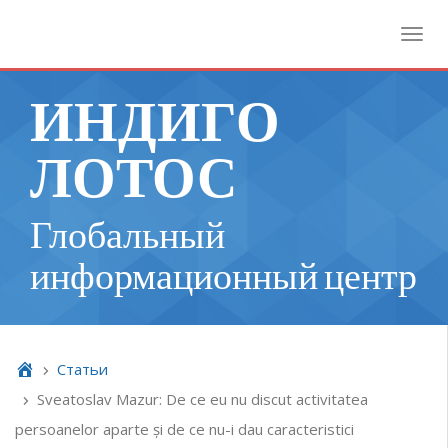
Toggl
ИНДИГО
ЛОТОС
Глобальный
информационный центр
Cтатьи
Sveatoslav Mazur: De ce eu nu discut activitatea
persoanelor aparte și de ce nu-i dau caracteristici