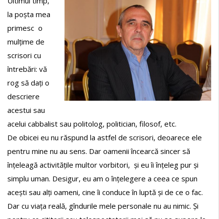
Ultimul timp,
la poșta mea
primesc o
mulțime de
scrisori cu
întrebări: vă
rog să dați o
descriere
acestui sau
acelui cabbalist sau politolog, politician, filosof, etc.
De obicei eu nu răspund la astfel de scrisori, deoarece ele
pentru mine nu au sens. Dar oamenii încearcă sincer să
înțeleagă activitățile multor vorbitori, și eu îi înțeleg pur și
simplu uman. Desigur, eu am o înțelegere a ceea ce spun
acești sau alți oameni, cine îi conduce în luptă și de ce o fac.
Dar cu viața reală, gîndurile mele personale nu au nimic. Și