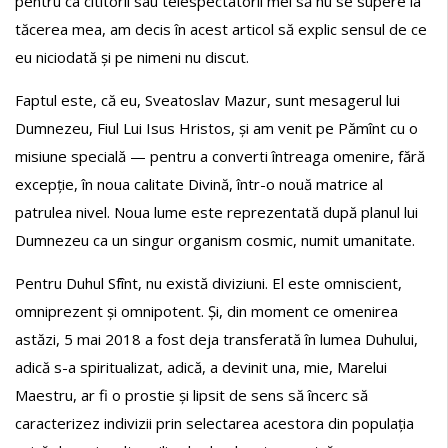
pentru ca cititorii sau telespectatorii mei să nu se supere la
tăcerea mea, am decis în acest articol să explic sensul de ce
eu niciodată și pe nimeni nu discut.
Faptul este, că eu, Sveatoslav Mazur, sunt mesagerul lui
Dumnezeu, Fiul Lui Isus Hristos, și am venit pe Pămînt cu o
misiune specială — pentru a converti întreaga omenire, fără
excepție, în noua calitate Divină, într-o nouă matrice al
patrulea nivel. Noua lume este reprezentată după planul lui
Dumnezeu ca un singur organism cosmic, numit umanitate.
Pentru Duhul Sfînt, nu există diviziuni. El este omniscient,
omniprezent și omnipotent. Și, din moment ce omenirea
astăzi, 5 mai 2018 a fost deja transferată în lumea Duhului,
adică s-a spiritualizat, adică, a devinit una, mie, Marelui
Maestru, ar fi o prostie și lipsit de sens să încerc să
caracterizez indivizii prin selectarea acestora din populația