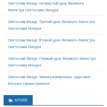
Святослав Мазур: Четвёртый урок Великого
Магистра Святослава Мазура
Святослав Мазур: Третий урок Великого Магистра
Святослава Мазура
Святослав Мазур: Второй урок Великого Магистра
Святослава Мазура
Святослав Мазур: Первый урок Великого Магистра
Святослава Мазура
Святослав Мазур: Земля разверзлась. Царствие
Бога восторжествовало!
АРХИВ: