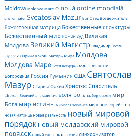
o nouă ordine mondială
Moldova
Moldova Mare
Sveatoslav Mazur
Бог Отец Вседержитель
sincronizator
Божественные структуры
Божественная матрица
Божественный мир
Великая
Божий суд
Великий Магистр
Молдова
Владимир Путин
Молдова
Матерь Мира
Ирина Кокош
Евросоюз
Молдова Маре
Пресвятая
Отец Вседержитель
Святослав
Россия
Румыния
США
Богородица
Мазур
Христос Спаситель
Старый Орхей
воля Бога
мир
евреи
Штефан Великий
апокалипсис
выбор
мир истины
Бога
мировое еврейство
мировая закулиса
новый мировой
новая матрица
новая реальность
порядок
новый молдавский мировой
порядок
синхронизатор
новый уровень развития