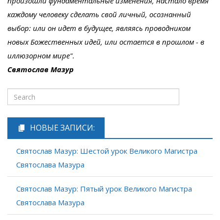
произошли фундаментальные изменения, настало время
каждому человеку сделать свой личный, осознанный
выбор: или он идет в будущее, являясь проводником
новых Божественных идей, или остается в прошлом - в
иллюзорном мире".
Святослав Мазур
НОВЫЕ ЗАПИСИ:
Святослав Мазур: Шестой урок Великого Магистра
Святослава Мазура
Святослав Мазур: Пятый урок Великого Магистра
Святослава Мазура