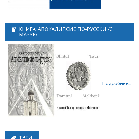
КНИГА: АПОКАЛИПСИС ПО-РУССКИ /С.
МАЗУР/
Подробнее...
ТЭГИ: