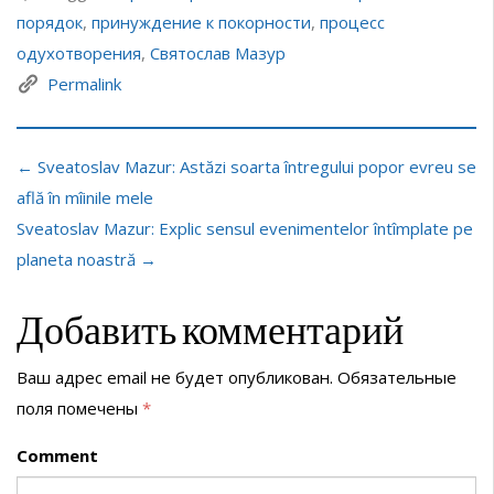
порядок
,
принуждение к покорности
,
процесс
одухотворения
,
Святослав Мазур
Permalink
← Sveatoslav Mazur: Astăzi soarta întregului popor evreu se
află în mîinile mele
Sveatoslav Mazur: Explic sensul evenimentelor întîmplate pe
planeta noastră →
Добавить комментарий
Ваш адрес email не будет опубликован.
Обязательные
поля помечены
*
Comment