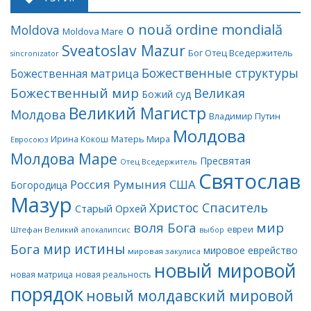
o nouă ordine mondială
Moldova
Moldova Mare
Sveatoslav Mazur
Бог Отец Вседержитель
sincronizator
Божественные структуры
Божественная матрица
Божественный мир
Великая
Божий суд
Великий Магистр
Молдова
Владимир Путин
Молдова
Матерь Мира
Ирина Кокош
Евросоюз
Молдова Маре
Пресвятая
Отец Вседержитель
Святослав
Россия
Румыния
США
Богородица
Мазур
Христос Спаситель
Старый Орхей
воля Бога
мир
евреи
Штефан Великий
апокалипсис
выбор
мир истины
Бога
мировое еврейство
мировая закулиса
новый мировой
новая матрица
новая реальность
порядок
новый молдавский мировой