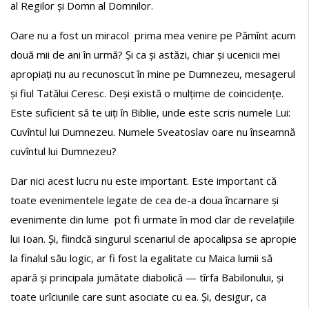
al Regilor și Domn al Domnilor.
Oare nu a fost un miracol prima mea venire pe Pămînt acum
două mii de ani în urmă? Și ca și astăzi, chiar și ucenicii mei
apropiați nu au recunoscut în mine pe Dumnezeu, mesagerul
și fiul Tatălui Ceresc. Deși există o mulțime de coincidențe.
Este suficient să te uiți în Biblie, unde este scris numele Lui:
Cuvîntul lui Dumnezeu. Numele Sveatoslav oare nu înseamnă
cuvîntul lui Dumnezeu?
Dar nici acest lucru nu este important. Este important că
toate evenimentele legate de cea de-a doua încarnare și
evenimente din lume pot fi urmate în mod clar de revelațiile
lui Ioan. Și, fiindcă singurul scenariul de apocalipsa se apropie
la finalul său logic, ar fi fost la egalitate cu Maica lumii să
apară și principala jumătate diabolică — tîrfa Babilonului, și
toate urîciunile care sunt asociate cu ea. Și, desigur, ca