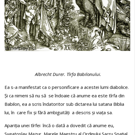
Albrecht Durer. Tîrfa Babilonului.
Ea s-a manifestat ca o personificare a acestei lumi diabolice.
Și ca nimeni să nu să se îndoaie că anume ea este tîrfa din
Babilon, ea a scris îndatoritor sub dictarea lui satana Biblia
lui, în care fix și fără ambiguități a descris și viața sa.
Apariția unei tîrfei încă o dată a dovedit că anume eu,
Sveatoslav Mazur, Marele Maestru al Ordinului Sacru Spațial