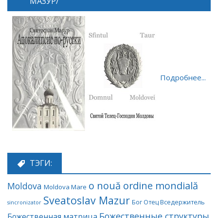
МАЗУР/
Подробнее...
ТЭГИ:
o nouă ordine mondială
Moldova
Moldova Mare
Sveatoslav Mazur
Бог Отец Вседержитель
sincronizator
Божественные структуры
Божественная матрица