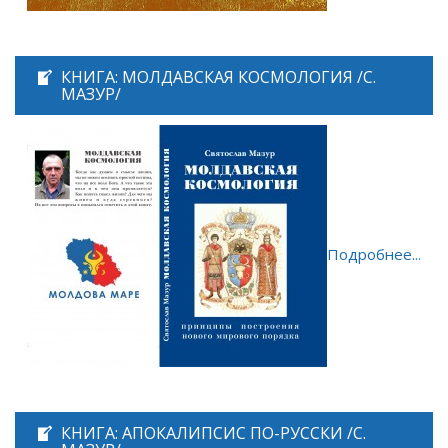
КНИГА: МОЛДАВСКАЯ КОСМОЛОГИЯ /С.
МАЗУР/
Подробнее...
КНИГА: АПОКАЛИПСИС ПО-РУССКИ /С.