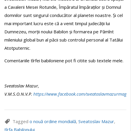
a Cavalerii Mesei Rotunde, Împăratul împăraților și Domnul
domnilor sunt singurul conducător al planetei noastre. Și cel
mai important lucru este că a venit timpul judecății lui
Dumnezeu, morții noului Babilon și formarea pe Pămînt
mileniului global bun al păcii sub controlul personal al Tatălui
Atotputernic.
Comentariile tîrfei babiloniene pot fi citite sub textele mele.
Sveatoslav Mazur,
V.M.S.O.N.V.P.
https://www.facebook.com/sveatoslavmazurmagist
Tagged
o nouă ordine mondială
,
Sveatoslav Mazur
,
tîrfa Babilonului