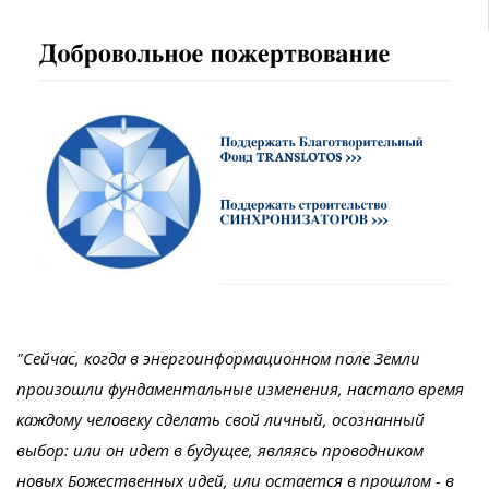
"Сейчас, когда в энергоинформационном поле Земли
произошли фундаментальные изменения, настало время
каждому человеку сделать свой личный, осознанный
выбор: или он идет в будущее, являясь проводником
новых Божественных идей, или остается в прошлом - в