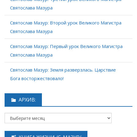
Святослава Мазура
Святослав Мазур: Второй урок Великого Магистра
Святослава Мазура
Святослав Мазур: Первый урок Великого Магистра
Святослава Мазура
Святослав Мазур: Земля разверзлась. Царствие
Бога восторжествовало!
АРХИВ: