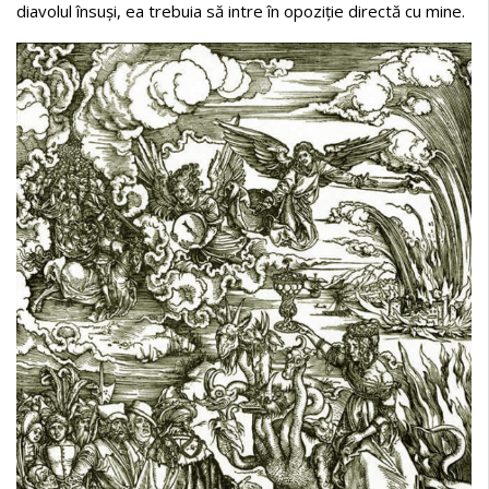
diavolul însuși, ea trebuia să intre în opoziție directă cu mine.