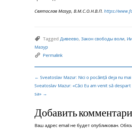
Святослав Мазур, В.М.С.О.Н.В.П.
https://www.f
Tagged
Дивеево
,
Закон свободы воли
,
Ии
Мазур
Permalink
← Sveatoslav Mazur: Nici o pocăință deja nu mai
Sveatoslav Mazur: «Căci Eu am venit să despart om
sa» →
Добавить комментар
Ваш адрес email не будет опубликован.
Обяз