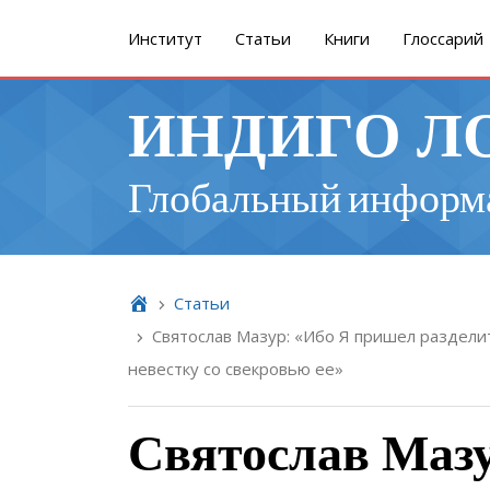
Институт
Cтатьи
Книги
Глоссарий
ИНДИГО Л
Глобальный информ
Cтатьи
Святослав Мазур: «Ибо Я пришел разделит
невестку со свекровью ее»
Святослав Мазу