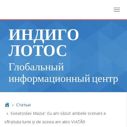
Toggl
ИНДИГО
ЛОТОС
Глобальный
информационный центр
Cтатьи
Sveatoslav Mazur: Eu am văzut ambele scenarii a
sfîrșitului lumii și de aceea am ales VIAȚĂ!!!