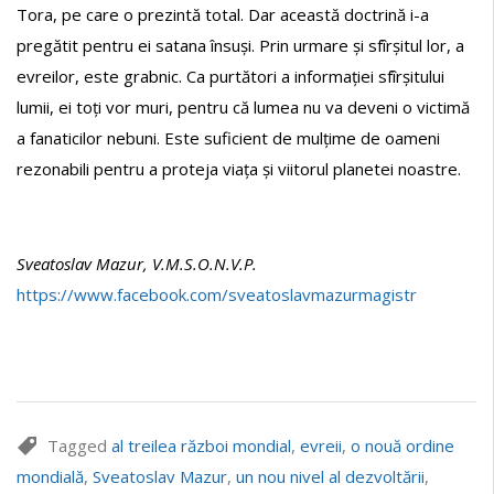
Tora, pe care o prezintă total. Dar această doctrină i-a
pregătit pentru ei satana însuși. Prin urmare și sfîrșitul lor, a
evreilor, este grabnic. Ca purtători a informației sfîrșitului
lumii, ei toți vor muri, pentru că lumea nu va deveni o victimă
a fanaticilor nebuni. Este suficient de mulțime de oameni
rezonabili pentru a proteja viața și viitorul planetei noastre.
Sveatoslav Mazur, V.M.S.O.N.V.P.
https://www.facebook.com/sveatoslavmazurmagistr
Tagged
al treilea război mondial
,
evreii
,
o nouă ordine
mondială
,
Sveatoslav Mazur
,
un nou nivel al dezvoltării
,