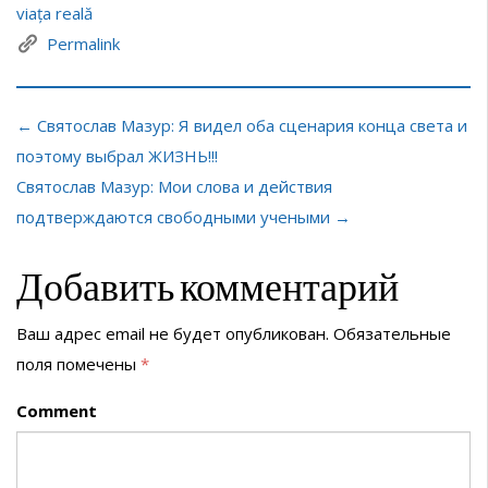
viața reală
Permalink
← Святослав Мазур: Я видел оба сценария конца света и
поэтому выбрал ЖИЗНЬ!!!
Святослав Мазур: Мои слова и действия
подтверждаются свободными учеными →
Добавить комментарий
Ваш адрес email не будет опубликован.
Обязательные
поля помечены
*
Comment