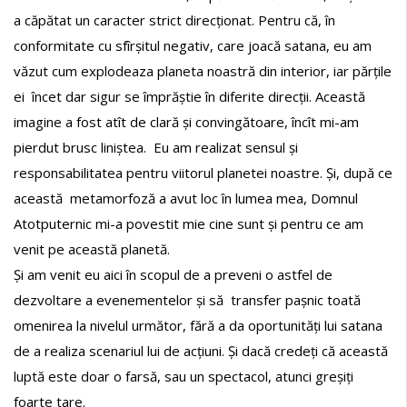
a căpătat un caracter strict direcționat. Pentru că, în
conformitate cu sfîrșitul negativ, care joacă satana, eu am
văzut cum explodeaza planeta noastră din interior, iar părțile
ei încet dar sigur se împrăștie în diferite direcții. Această
imagine a fost atît de clară și convingătoare, încît mi-am
pierdut brusc liniștea. Eu am realizat sensul și
responsabilitatea pentru viitorul planetei noastre. Și, după ce
această metamorfoză a avut loc în lumea mea, Domnul
Atotputernic mi-a povestit mie cine sunt și pentru ce am
venit pe această planetă.
Și am venit eu aici în scopul de a preveni o astfel de
dezvoltare a evenementelor și să transfer pașnic toată
omenirea la nivelul următor, fără a da oportunități lui satana
de a realiza scenariul lui de acțiuni. Și dacă credeți că această
luptă este doar o farsă, sau un spectacol, atunci greșiți
foarte tare.