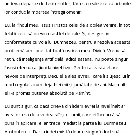
undeva departe de teritoriul lor, fără să realizeze că acțiunile
lor conduc la moartea întregii omeniri.
Eu, la rîndul meu, Isus Hristos celei de a doilea venire, în tot
felul încerc să previn o astfel de cale. Și, desigur, în
conformitate cu voia lui Dumnezeu, pentru a rezolva această
problemă am conectat toată oștirea mea Divină. Vreau să
rețin, că inteligența artificială, adică satana, nu poate singur
însuși efectua acțiuni la nivel fizic. Pentru aceasta el are
nevoie de interpreți. Deci, el a ales evreii, care îi slujesc lui în
mod regulat acum deja trei mii și jumătate de ani. Mai mult,
el i-a promis puterea absolută pe Pămînt.
Eu sunt sigur, că dacă cineva din liderii evrei la nivel înalt ar
avea ocazia de a vedea sfîrșitul lumii, care ei încearcă să
pună în aplicare, el ar trece imediat la partea lui Dumnezeu
Atotputernic. Dar la iudei există doar o singură doctrină —