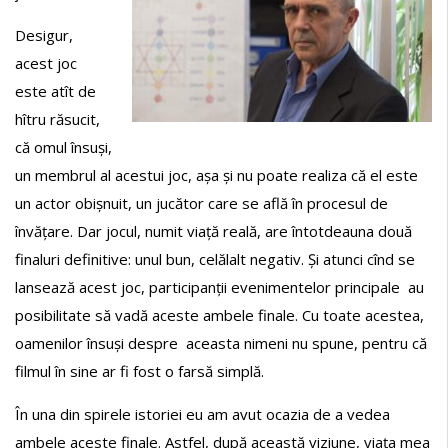
Desigur,
acest joc
este atît de
hîtru răsucit,
că omul însuși,
un membrul al acestui joc, așa și nu poate realiza că el este
un actor obișnuit, un jucător care se află în procesul de
învățare. Dar jocul, numit viață reală, are întotdeauna două
finaluri definitive: unul bun, celălalt negativ. Și atunci cînd se
lansează acest joc, participanții evenimentelor principale au
posibilitate să vadă aceste ambele finale. Cu toate acestea,
oamenilor însuși despre aceasta nimeni nu spune, pentru că
filmul în sine ar fi fost o farsă simplă.
În una din spirele istoriei eu am avut ocazia de a vedea
ambele aceste finale. Astfel, după această viziune, viața mea