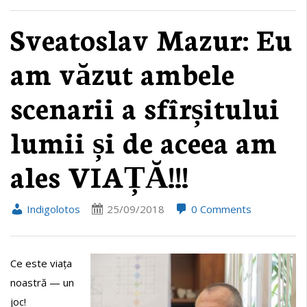
Sveatoslav Mazur: Eu
am văzut ambele
scenarii a sfîrșitului
lumii și de aceea am
ales VIAȚĂ!!!
Indigolotos
25/09/2018
0 Comments
Ce este viața
noastră — un
joc!