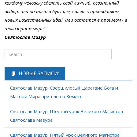
каждому человеку сделать свой личный, осознанный
выбор: или он идет в будущее, являясь проводником
новых Божественных идей, или остается в прошлом - в
иллюзорном мире".
Святослав Мазур
НОВЫЕ ЗАПИСИ:
Святослав Мазур: Свершилось!!! Царствие Бога и
Матери Мира пришло на Землю
Святослав Мазур: Шестой урок Великого Магистра
Святослава Мазура
Святослав Мазур: Пятый урок Великого Магистра