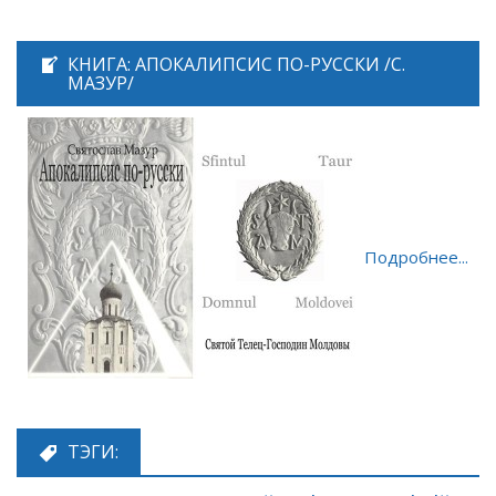
КНИГА: АПОКАЛИПСИС ПО-РУССКИ /С.
МАЗУР/
Подробнее...
ТЭГИ: