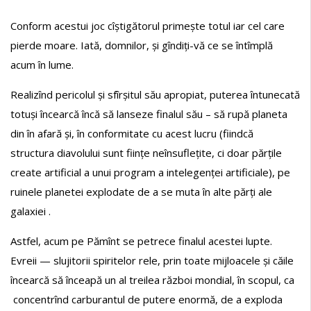
Conform acestui joc cîștigătorul primește totul iar cel care
pierde moare. Iată, domnilor, și gîndiți-vă ce se întîmplă
acum în lume.
Realizînd pericolul și sfîrșitul său apropiat, puterea întunecată
totuși încearcă încă să lanseze finalul său – să rupă planeta
din în afară și, în conformitate cu acest lucru (fiindcă
structura diavolului sunt ființe neînsuflețite, ci doar părțile
create artificial a unui program a intelegenței artificiale), pe
ruinele planetei explodate de a se muta în alte părți ale
galaxiei .
Astfel, acum pe Pămînt se petrece finalul acestei lupte.
Evreii — slujitorii spiritelor rele, prin toate mijloacele și căile
încearcă să înceapă un al treilea război mondial, în scopul, ca
concentrînd carburantul de putere enormă, de a exploda