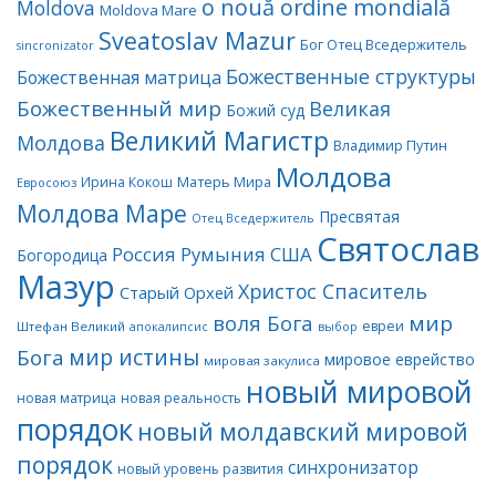
o nouă ordine mondială
Moldova
Moldova Mare
Sveatoslav Mazur
Бог Отец Вседержитель
sincronizator
Божественные структуры
Божественная матрица
Божественный мир
Великая
Божий суд
Великий Магистр
Молдова
Владимир Путин
Молдова
Матерь Мира
Ирина Кокош
Евросоюз
Молдова Маре
Пресвятая
Отец Вседержитель
Святослав
Россия
Румыния
США
Богородица
Мазур
Христос Спаситель
Старый Орхей
воля Бога
мир
евреи
Штефан Великий
апокалипсис
выбор
мир истины
Бога
мировое еврейство
мировая закулиса
новый мировой
новая матрица
новая реальность
порядок
новый молдавский мировой
порядок
синхронизатор
новый уровень развития