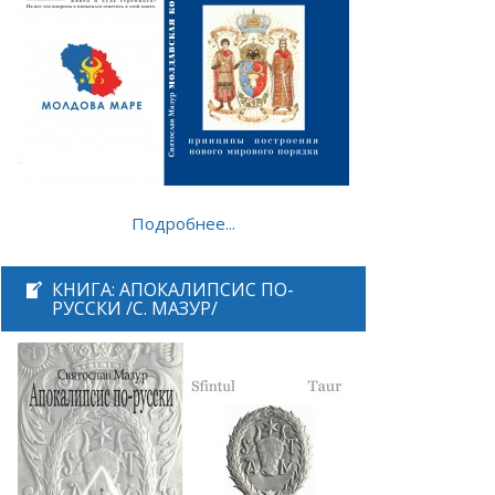
Подробнее...
КНИГА: АПОКАЛИПСИС ПО-
РУССКИ /С. МАЗУР/