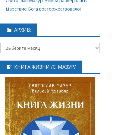
Святослав Мазур: Земля разверзлась.
Царствие Бога восторжествовало!
АРХИВ:
КНИГА ЖИЗНИ /С. МАЗУР/