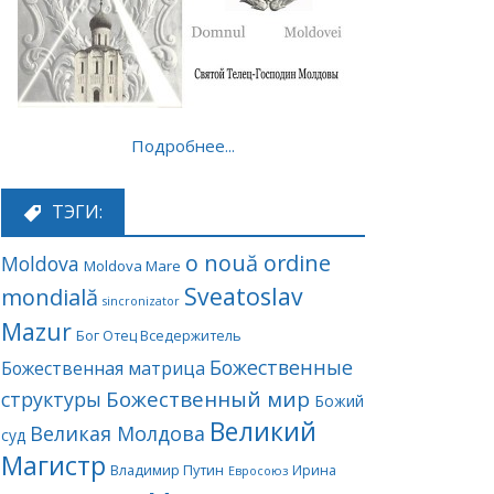
Подробнее...
ТЭГИ:
o nouă ordine
Moldova
Moldova Mare
Sveatoslav
mondială
sincronizator
Mazur
Бог Отец Вседержитель
Божественные
Божественная матрица
Божественный мир
структуры
Божий
Великий
Великая Молдова
суд
Магистр
Владимир Путин
Ирина
Евросоюз