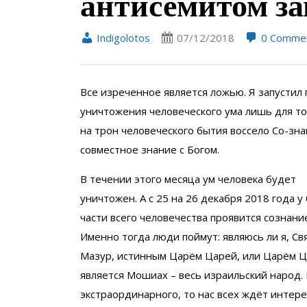
антисемитом з
Indigolotos
07/12/2018
0 Comme
Все изреченное является ложью. Я запустил
уничтожения человеческого ума лишь для то
на трон человеческого бытия воссело Со-зн
совместное знание с Богом.
В течении этого месяца ум человека будет
уничтожен. А с 25 на 26 декабря 2018 года 
части всего человечества проявится сознани
Именно тогда люди поймут: являюсь ли я, Св
Мазур, истинным Царём Царей, или Царём 
является Мошиах – весь израильский народ. 
экстраординарного, то нас всех ждёт интере