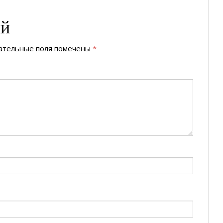
ий
ательные поля помечены
*