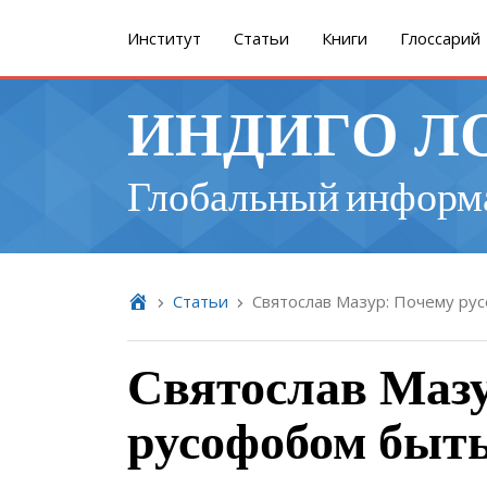
Институт
Cтатьи
Книги
Глоссарий
ИНДИГО Л
Глобальный информ
Cтатьи
Святослав Мазур: Почему ру
Святослав Мазу
русофобом быть