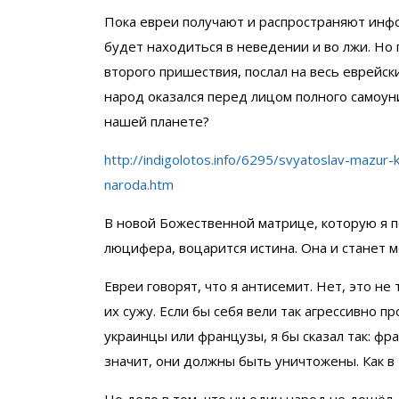
Пока евреи получают и распространяют инфо
будет находиться в неведении и во лжи. Но п
второго пришествия, послал на весь еврейск
народ оказался перед лицом полного самоун
нашей планете?
http://indigolotos.info/6295/svyatoslav-mazur
naroda.htm
В новой Божественной матрице, которую я п
люцифера, воцарится истина. Она и станет 
Евреи говорят, что я антисемит. Нет, это не
их сужу. Если бы себя вели так агрессивно п
украинцы или французы, я бы сказал так: фр
значит, они должны быть уничтожены. Как в
Но дело в том, что ни один народ не дошёл 