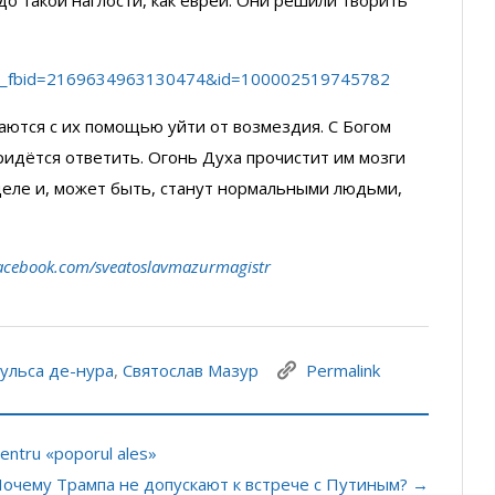
ory_fbid=2169634963130474&id=100002519745782
ются с их помощью уйти от возмездия. С Богом
идётся ответить. Огонь Духа прочистит им мозги
м деле и, может быть, станут нормальными людьми,
acebook.com/sveatoslavmazurmagistr
ульса де-нура
,
Святослав Мазур
Permalink
entru «poporul ales»
Почему Трампа не допускают к встрече с Путиным? →