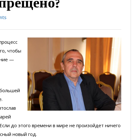
апрещено?
nts
 процесс
го, чтобы
ание —
у большей
е.
ятослав
Царей
Если до этого времени в мире не произойдет ничего
сный новый год.