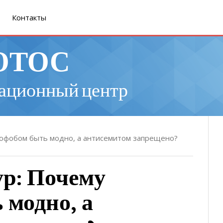
Контакты
ОТОС
ационный центр
софобом быть модно, а антисемитом запрещено?
р: Почему
 модно, а