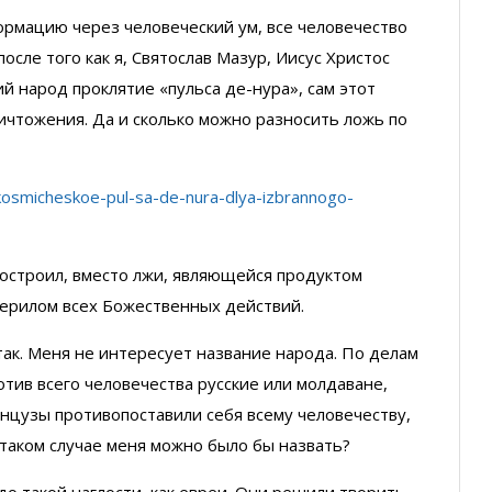
рмацию через человеческий ум, все человечество
осле того как я, Святослав Мазур, Иисус Христос
ий народ проклятие «пульса де-нура», сам этот
ичтожения. Да и сколько можно разносить ложь по
-kosmicheskoe-pul-sa-de-nura-dlya-izbrannogo-
остроил, вместо лжи, являющейся продуктом
мерилом всех Божественных действий.
 так. Меня не интересует название народа. По делам
ротив всего человечества русские или молдаване,
анцузы противопоставили себя всему человечеству,
 таком случае меня можно было бы назвать?
до такой наглости, как евреи. Они решили творить