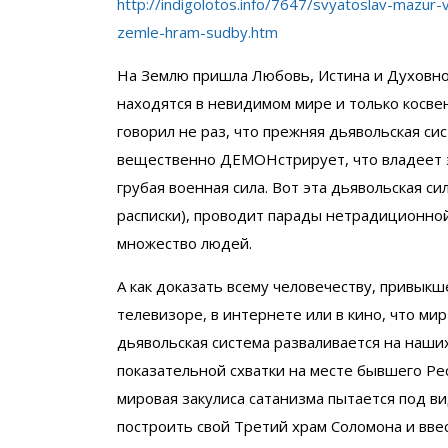
http://indigolotos.info/7647/svyatoslav-mazu
zemle-hram-sudby.htm
На Землю пришла Любовь, Истина и Духовнос
находятся в невидимом мире и только косве
говорил не раз, что прежняя дьявольская си
вещественно ДЕМОНстрирует, что владеет эт
грубая военная сила. Вот эта дьявольская си
расписки), проводит парады нетрадиционной
множество людей.
А как доказать всему человечеству, привык
телевизоре, в интернете или в кино, что м
дьявольская система разваливается на наши
показательной схватки на месте бывшего Ре
мировая закулиса сатанизма пытается под в
построить свой Третий храм Соломона и ввес