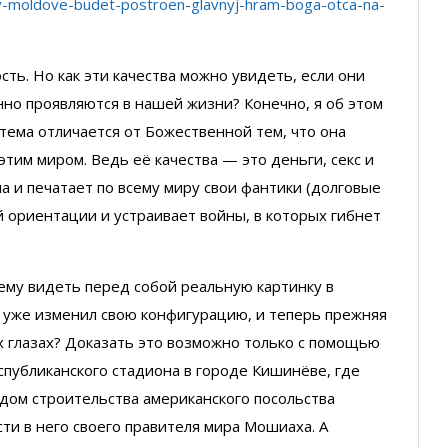
r-v-moldove-budet-postroen-glavnyj-hram-boga-otca-na-
ть. Но как эти качества можно увидеть, если они
нно проявляются в нашей жизни? Конечно, я об этом
стема отличается от Божественной тем, что она
им миром. Ведь её качества — это деньги, секс и
ла и печатает по всему миру свои фантики (долговые
 ориентации и устраивает войны, в которых гибнет
шему видеть перед собой реальную картинку в
ир уже изменил свою конфигурацию, и теперь прежняя
х глазах? Доказать это возможно только с помощью
спубликанского стадиона в городе Кишинёве, где
идом строительства американского посольства
ти в него своего правителя мира Мошиаха. А