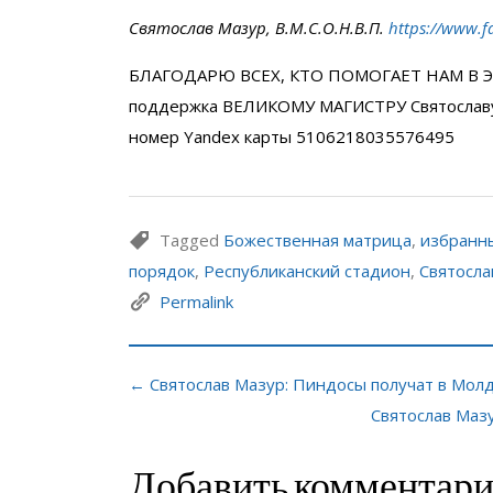
Святослав Мазур, В.М.С.О.Н.В.П.
https://www.f
БЛАГОДАРЮ ВСЕХ, КТО ПОМОГАЕТ НАМ В Э
поддержка ВЕЛИКОМУ МАГИСТРУ Святослав
номер Yandex карты 5106218035576495
Tagged
Божественная матрица
,
избранн
порядок
,
Республиканский стадион
,
Святосла
Permalink
← Святослав Мазур: Пиндосы получат в Мол
Святослав Маз
Добавить комментар