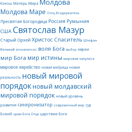
Молдова
Матерь Мира
Кокош
Молдова Маре
Отец Вседержитель
Россия
Румыния
Пресвятая Богородица
Святослав Мазур
США
Христос Спаситель
Старый Орхей
Штефан
воля Бога
евреи
Великий
апокалипсис
выбор
мир истины
мир Бога
мировая закулиса
мировое еврейство
новая матрица
новая
новый мировой
реальность
порядок
новый молдавский
мировой порядок
новый уровень
синхронизатор
развития
суд
современный мир
царствие Бога
Божий
храм Бога Отца