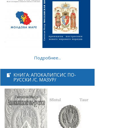
Подробнее...
КНИГА: АПОКАЛИПСИС ПО-
РУССКИ /С. МАЗУР/