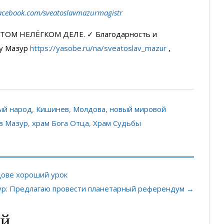
acebook.com/sveatoslavmazurmagistr
ТОМ НЕЛЁГКОМ ДЕЛЕ. ✓ Благодарность и
у Мазур
https://yasobe.ru/na/sveatoslav_mazur
,
ый народ
,
Кишинев
,
Молдова
,
новый мировой
в Мазур
,
храм Бога Отца
,
Храм Судьбы
дове хороший урок
ур: Предлагаю провести планетарный референдум →
ий