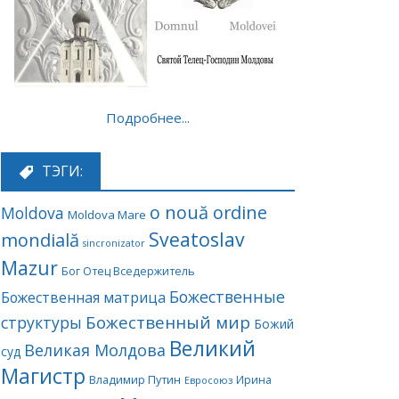
Подробнее...
ТЭГИ:
o nouă ordine
Moldova
Moldova Mare
Sveatoslav
mondială
sincronizator
Mazur
Бог Отец Вседержитель
Божественные
Божественная матрица
Божественный мир
структуры
Божий
Великий
Великая Молдова
суд
Магистр
Владимир Путин
Ирина
Евросоюз