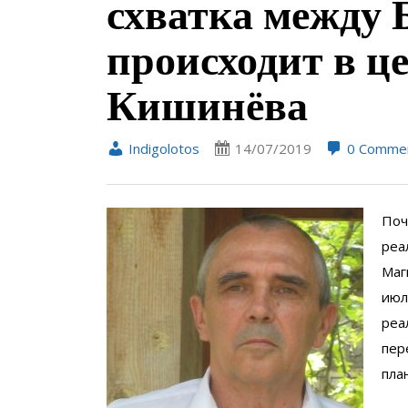
схватка между 
происходит в ц
Кишинёва
Indigolotos
14/07/2019
0 Comme
Поч
реа
Маг
июл
реа
пер
пла