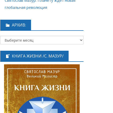
Святослав Мазур: Планету ждёт новая
глобальная революция
АРХИВ:
КНИГА ЖИЗНИ /С. МАЗУР/