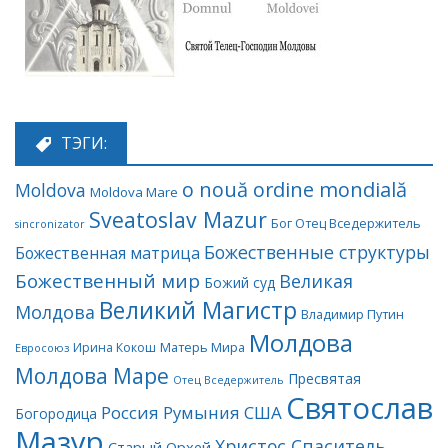
ТЭГИ:
o nouă ordine mondială
Moldova
Moldova Mare
Sveatoslav Mazur
Бог Отец Вседержитель
sincronizator
Божественные структуры
Божественная матрица
Божественный мир
Великая
Божий суд
Великий Магистр
Молдова
Владимир Путин
Молдова
Матерь Мира
Ирина Кокош
Евросоюз
Молдова Маре
Пресвятая
Отец Вседержитель
Святослав
Россия
Румыния
США
Богородица
Мазур
Христос Спаситель
Старый Орхей