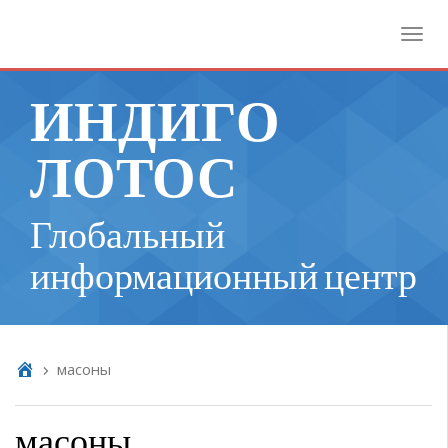
Toggl
ИНДИГО
ЛОТОС
Глобальный
информационный центр
масоны
масоны