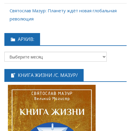
Святослав Мазур: Планету ждёт новая глобальная
революция
АРХИВ:
КНИГА ЖИЗНИ /С. МАЗУР/