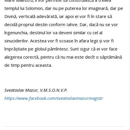
Mare Maestru, îi vor permite să construiască a treilea
templul lui Solomon, dar nu pe puterea lor imaginară, dar pe
Divină, verticală adevărată, iar apoi ei vor fi în stare să
decidă propriul destin conform Iahve. Dar, dacă nu se vor
îngenunchia, destinul lor va deveni similar cu cel al
sinuciderilor. Acestea vor fi scoase în afara legii și vor fi
împrăștiate pe globul pămîntesc. Sunt sigur că ei vor face
alegerea corectă, pentru că nu mai este decît o săptămână
de timp pentru aceasta.
Sveatoslav Mazur, V.M.S.O.N.V.P.
https://www.facebook.com/sveatoslavmazurmagistr