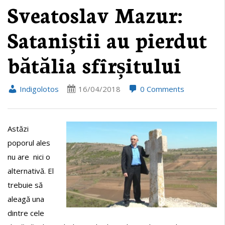
Sveatoslav Mazur:
Sataniștii au pierdut
bătălia sfîrșitului
Indigolotos
16/04/2018
0 Comments
Astăzi
poporul ales
nu are nici o
alternativă. El
trebuie să
aleagă una
dintre cele