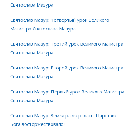
Святослава Мазура
Святослав Мазур: Четвёртый урок Великого
Магистра Святослава Мазура
Святослав Мазур: Третий урок Великого Магистра
Святослава Мазура
Святослав Мазур: Второй урок Великого Магистра
Святослава Мазура
Святослав Мазур: Первый урок Великого Магистра
Святослава Мазура
Святослав Мазур: Земля разверзлась. Царствие
Бога восторжествовало!