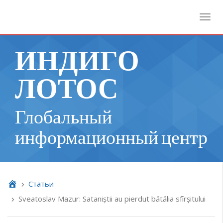
Toggl
ИНДИГО
ЛОТОС
Глобальный
информационный центр
Cтатьи
Sveatoslav Mazur: Sataniștii au pierdut bătălia sfîrșitului