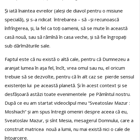
Și iată înaintea evreilor (aleși de diavol pentru o misiune
specială), și s-a ridicat întrebarea – să –și recunoască
înfrîngerea, și, la fel ca toți oamenii, să se mute în această
casă nouă, sau să rămînă în casa veche, și să fie îngropați
sub dărîmăturile sale.
Faptul este că nu există o altă cale, pentru că Dumnezeu a
aranjat lumea în așa fel, încît, vrea omul sau nu, el oricum
trebuie să se dezvolte, pentru că în alt caz se pierde sensul
existenței lui pe această planetă. Și în acest context și se
desfășoară astăzi toate evenimentele pe Pămîntul nostru.
După ce eu am startat videoclipul meu “Sveatoslav Mazur :
Moshiach“ și am spus întregii omeniri despre aceea că eu,
Sveatoslav Mazur, și sînt Mesia, mesagerul Domnului, care a
construit matricea nouă a lumii, nu mai există nici o cale de
întoarcere.