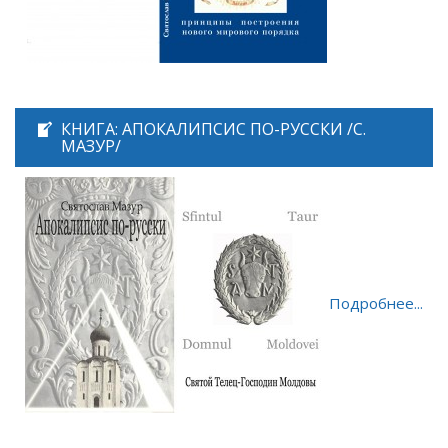
КНИГА: АПОКАЛИПСИС ПО-РУССКИ /С.
МАЗУР/
Подробнее...