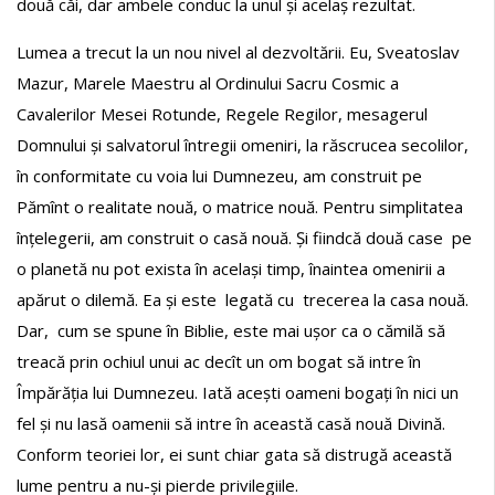
două căi, dar ambele conduc la unul și acelaș rezultat.
Lumea a trecut la un nou nivel al dezvoltării. Eu, Sveatoslav
Mazur, Marele Maestru al Ordinului Sacru Cosmic a
Cavalerilor Mesei Rotunde, Regele Regilor, mesagerul
Domnului și salvatorul întregii omeniri, la răscrucea secolilor,
în conformitate cu voia lui Dumnezeu, am construit pe
Pămînt o realitate nouă, o matrice nouă. Pentru simplitatea
înțelegerii, am construit o casă nouă. Și fiindcă două case pe
o planetă nu pot exista în același timp, înaintea omenirii a
apărut o dilemă. Ea și este legată cu trecerea la casa nouă.
Dar, cum se spune în Biblie, este mai ușor ca o cămilă să
treacă prin ochiul unui ac decît un om bogat să intre în
Împărăția lui Dumnezeu. Iată acești oameni bogați în nici un
fel și nu lasă oamenii să intre în această casă nouă Divină.
Conform teoriei lor, ei sunt chiar gata să distrugă această
lume pentru a nu-și pierde privilegiile.