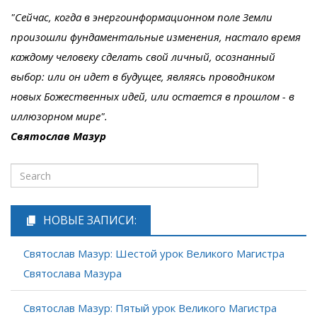
"Сейчас, когда в энергоинформационном поле Земли
произошли фундаментальные изменения, настало время
каждому человеку сделать свой личный, осознанный
выбор: или он идет в будущее, являясь проводником
новых Божественных идей, или остается в прошлом - в
иллюзорном мире".
Святослав Мазур
НОВЫЕ ЗАПИСИ:
Святослав Мазур: Шестой урок Великого Магистра
Святослава Мазура
Святослав Мазур: Пятый урок Великого Магистра