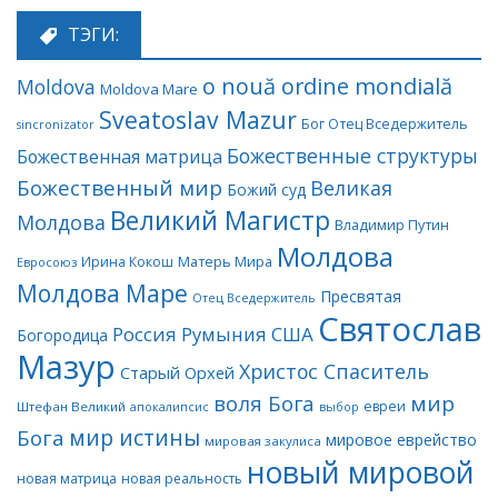
ТЭГИ:
o nouă ordine mondială
Moldova
Moldova Mare
Sveatoslav Mazur
Бог Отец Вседержитель
sincronizator
Божественные структуры
Божественная матрица
Божественный мир
Великая
Божий суд
Великий Магистр
Молдова
Владимир Путин
Молдова
Матерь Мира
Ирина Кокош
Евросоюз
Молдова Маре
Пресвятая
Отец Вседержитель
Святослав
Россия
Румыния
США
Богородица
Мазур
Христос Спаситель
Старый Орхей
воля Бога
мир
евреи
Штефан Великий
апокалипсис
выбор
мир истины
Бога
мировое еврейство
мировая закулиса
новый мировой
новая матрица
новая реальность