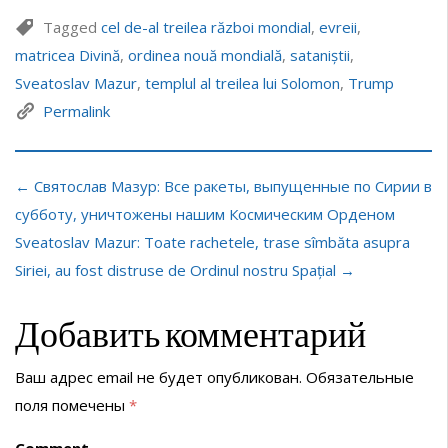
Tagged
cel de-al treilea război mondial
,
evreii
,
matricea Divină
,
ordinea nouă mondială
,
sataniștii
,
Sveatoslav Mazur
,
templul al treilea lui Solomon
,
Trump
Permalink
← Святослав Мазур: Все ракеты, выпущенные по Сирии в
субботу, уничтожены нашим Космическим Орденом
Sveatoslav Mazur: Toate rachetele, trase sîmbăta asupra
Siriei, au fost distruse de Ordinul nostru Spațial →
Добавить комментарий
Ваш адрес email не будет опубликован.
Обязательные
поля помечены
*