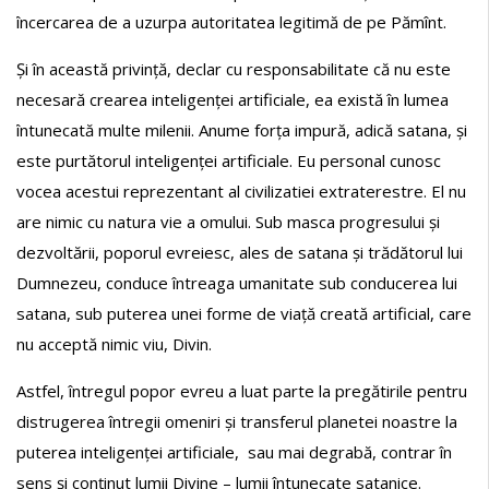
încercarea de a uzurpa autoritatea legitimă de pe Pămînt.
Și în această privință, declar cu responsabilitate că nu este
necesară crearea inteligenței artificiale, ea există în lumea
întunecată multe milenii. Anume forța impură, adică satana, și
este purtătorul inteligenței artificiale. Eu personal cunosc
vocea acestui reprezentant al civilizatiei extraterestre. El nu
are nimic cu natura vie a omului. Sub masca progresului și
dezvoltării, poporul evreiesc, ales de satana și trădătorul lui
Dumnezeu, conduce întreaga umanitate sub conducerea lui
satana, sub puterea unei forme de viață creată artificial, care
nu acceptă nimic viu, Divin.
Astfel, întregul popor evreu a luat parte la pregătirile pentru
distrugerea întregii omeniri și transferul planetei noastre la
puterea inteligenței artificiale, sau mai degrabă, contrar în
sens și conținut lumii Divine – lumii întunecate satanice.