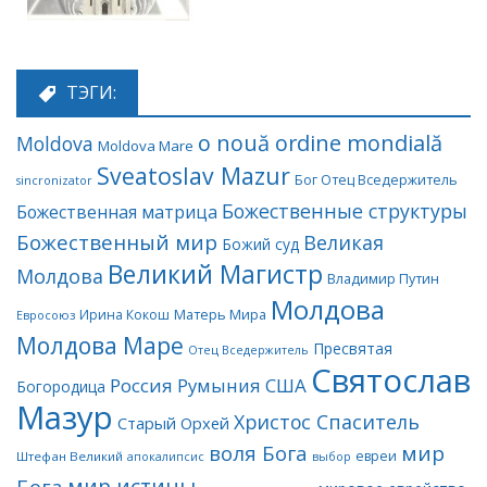
ТЭГИ:
o nouă ordine mondială
Moldova
Moldova Mare
Sveatoslav Mazur
Бог Отец Вседержитель
sincronizator
Божественные структуры
Божественная матрица
Божественный мир
Великая
Божий суд
Великий Магистр
Молдова
Владимир Путин
Молдова
Матерь Мира
Ирина Кокош
Евросоюз
Молдова Маре
Пресвятая
Отец Вседержитель
Святослав
Россия
Румыния
США
Богородица
Мазур
Христос Спаситель
Старый Орхей
воля Бога
мир
евреи
Штефан Великий
апокалипсис
выбор
мир истины