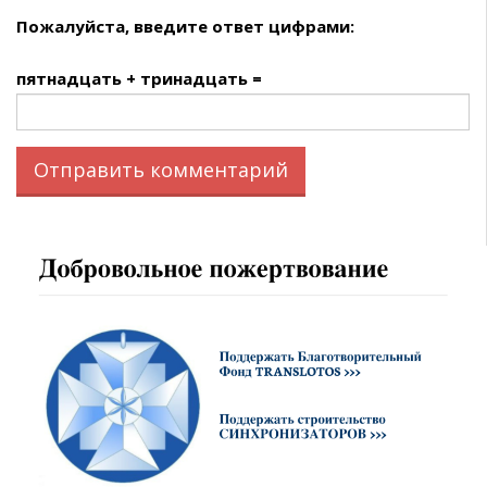
Пожалуйста, введите ответ цифрами:
пятнадцать + тринадцать =