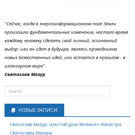
"Сейчас, когда в энергоинформационном поле Земли
произошли фундаментальные изменения, настало время
каждому человеку сделать свой личный, осознанный
выбор: или он идет в будущее, являясь проводником
новых Божественных идей, или остается в прошлом - в
иллюзорном мире".
Святослав Мазур
НОВЫЕ ЗАПИСИ:
Святослав Мазур: Шестой урок Великого Магистра
Святослава Мазура