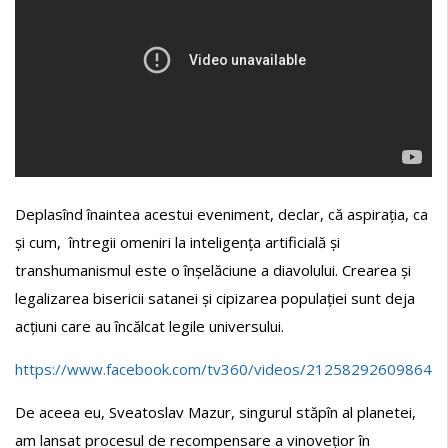
Deplasînd înaintea acestui eveniment, declar, că aspirația, ca
și cum, întregii omeniri la inteligența artificială și
transhumanismul este o înșelăciune a diavolului. Crearea și
legalizarea bisericii satanei și cipizarea populației sunt deja
acțiuni care au încălcat legile universului.
https://www.facebook.com/tv360/videos/2125829260986440
De aceea eu, Sveatoslav Mazur, singurul stăpîn al planetei,
am lansat procesul de recompensare a vinovețior în