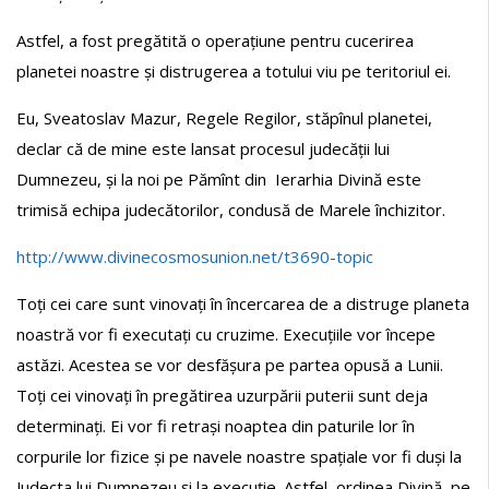
Astfel, a fost pregătită o operațiune pentru cucerirea
planetei noastre și distrugerea a totului viu pe teritoriul ei.
Eu, Sveatoslav Mazur, Regele Regilor, stăpînul planetei,
declar că de mine este lansat procesul judecății lui
Dumnezeu, și la noi pe Pămînt din Ierarhia Divină este
trimisă echipa judecătorilor, condusă de Marele închizitor.
http://www.divinecosmosunion.net/t3690-topic
Toți cei care sunt vinovați în încercarea de a distruge planeta
noastră vor fi executați cu cruzime. Execuțiile vor începe
astăzi. Acestea se vor desfășura pe partea opusă a Lunii.
Toți cei vinovați în pregătirea uzurpării puterii sunt deja
determinați. Ei vor fi retrași noaptea din paturile lor în
corpurile lor fizice și pe navele noastre spațiale vor fi duși la
Judecta lui Dumnezeu și la execuție. Astfel, ordinea Divină pe