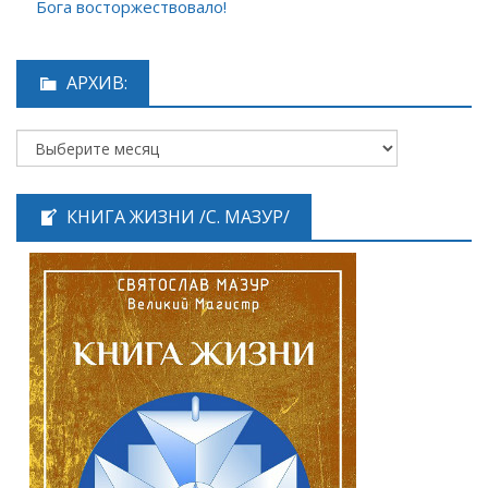
Бога восторжествовало!
АРХИВ:
КНИГА ЖИЗНИ /С. МАЗУР/