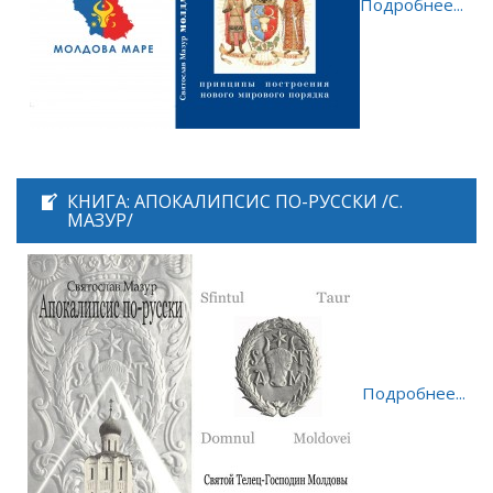
Подробнее...
КНИГА: АПОКАЛИПСИС ПО-РУССКИ /С.
МАЗУР/
Подробнее...