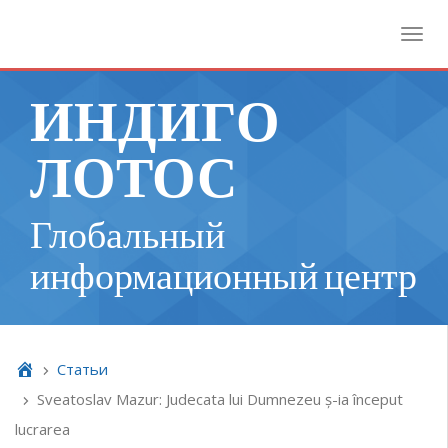
Toggl
ИНДИГО
ЛОТОС
Глобальный
информационный центр
Cтатьи
Sveatoslav Mazur: Judecata lui Dumnezeu ș-ia început
lucrarea