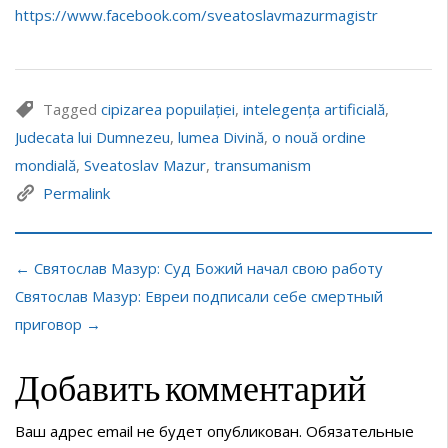
https://www.facebook.com/sveatoslavmazurmagistr
Tagged
cipizarea popuilației
,
intelegența artificială
,
Judecata lui Dumnezeu
,
lumea Divină
,
o nouă ordine
mondială
,
Sveatoslav Mazur
,
transumanism
Permalink
← Святослав Мазур: Суд Божий начал свою работу
Святослав Мазур: Евреи подписали себе смертный
приговор →
Добавить комментарий
Ваш адрес email не будет опубликован.
Обязательные