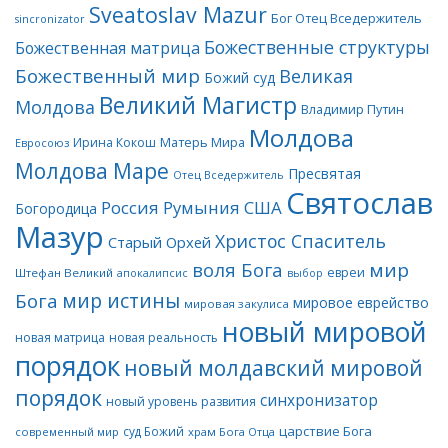
Sveatoslav Mazur
Бог Отец Вседержитель
sincronizator
Божественные структуры
Божественная матрица
Божественный мир
Великая
Божий суд
Великий Магистр
Молдова
Владимир Путин
Молдова
Матерь Мира
Ирина Кокош
Евросоюз
Молдова Маре
Пресвятая
Отец Вседержитель
Святослав
Россия
Румыния
США
Богородица
Мазур
Христос Спаситель
Старый Орхей
воля Бога
мир
евреи
Штефан Великий
апокалипсис
выбор
мир истины
Бога
мировое еврейство
мировая закулиса
новый мировой
новая матрица
новая реальность
порядок
новый молдавский мировой
порядок
синхронизатор
новый уровень развития
царствие Бога
суд Божий
современный мир
храм Бога Отца