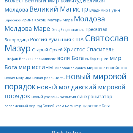
Божественный мир
Великая
Божий суд
Великий Магистр
Молдова
Владимир Путин
Молдова
Матерь Мира
Ирина Кокош
Евросоюз
Молдова Маре
Пресвятая
Отец Вседержитель
Святослав
Россия
Румыния
США
Богородица
Мазур
Христос Спаситель
Старый Орхей
воля Бога
мир
евреи
Штефан Великий
апокалипсис
выбор
мир истины
Бога
мировое еврейство
мировая закулиса
новый мировой
новая матрица
новая реальность
порядок
новый молдавский мировой
порядок
синхронизатор
новый уровень развития
царствие Бога
суд Божий
современный мир
храм Бога Отца
Back to top