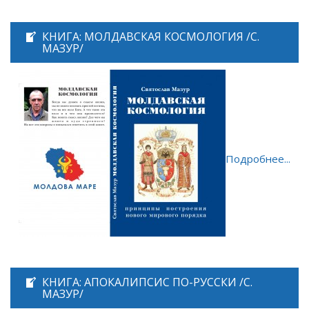
КНИГА: МОЛДАВСКАЯ КОСМОЛОГИЯ /С.
МАЗУР/
Подробнее...
КНИГА: АПОКАЛИПСИС ПО-РУССКИ /С.
МАЗУР/