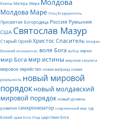
Молдова
Матерь Мира
Кокош
Молдова Маре
Отец Вседержитель
Россия
Румыния
Пресвятая Богородица
Святослав Мазур
США
Христос Спаситель
Старый Орхей
Штефан
воля Бога
евреи
Великий
апокалипсис
выбор
мир истины
мир Бога
мировая закулиса
мировое еврейство
новая матрица
новая
новый мировой
реальность
порядок
новый молдавский
мировой порядок
новый уровень
синхронизатор
развития
суд
современный мир
царствие Бога
Божий
храм Бога Отца