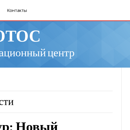
Контакты
ОТОС
ационный центр
сти
ур: Новый