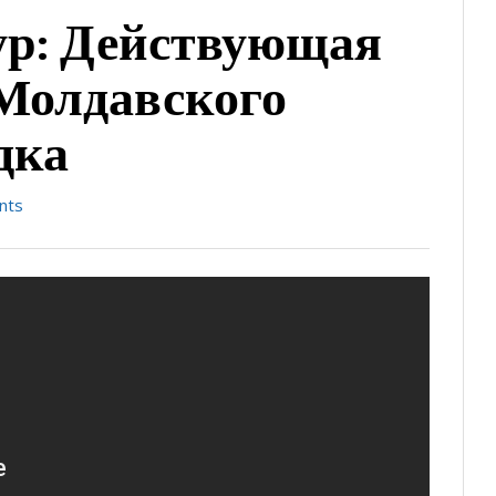
ур: Действующая
Молдавского
дка
nts