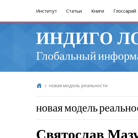
Институт
Cтатьи
Книги
Глоссарий
ИНДИГО Л
Глобальный информ
новая модель реальности
новая модель реально
Святослав Маз