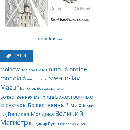
Подробнее...
ТЭГИ:
o nouă ordine
Moldova
Moldova Mare
Sveatoslav
mondială
sincronizator
Mazur
Бог Отец Вседержитель
Божественные
Божественная матрица
Божественный мир
структуры
Божий
Великий
Великая Молдова
суд
Магистр
Владимир Путин
Ирина
Евросоюз