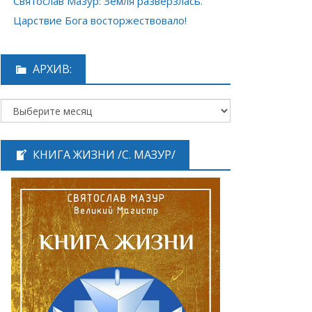
Святослав Мазур: Земля разверзлась.
Царствие Бога восторжествовало!
АРХИВ:
КНИГА ЖИЗНИ /С. МАЗУР/