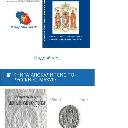
Подробнее...
КНИГА: АПОКАЛИПСИС ПО-
РУССКИ /С. МАЗУР/