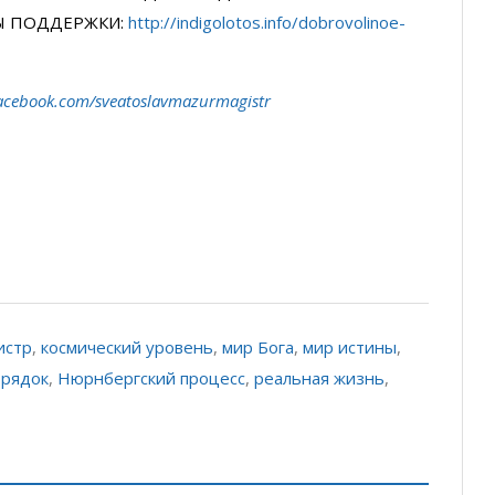
Ы ПОДДЕРЖКИ:
http://indigolotos.info/dobrovolinoe-
acebook.com/sveatoslavmazurmagistr
истр
,
космический уровень
,
мир Бога
,
мир истины
,
орядок
,
Нюрнбергский процесс
,
реальная жизнь
,