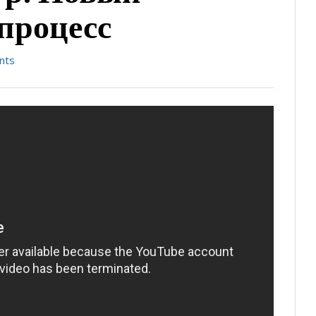
процесс
nts