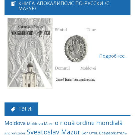
КНИГА: АПОКАЛИПСИС ПО-РУССКИ /С.
МАЗУР/
Подробнее...
ТЭГИ:
o nouă ordine mondială
Moldova
Moldova Mare
Sveatoslav Mazur
Бог Отец Вседержитель
sincronizator