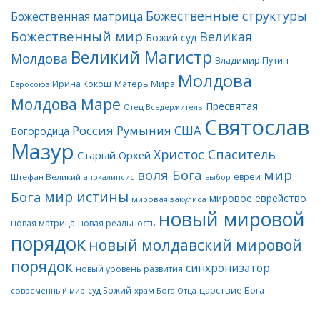
Божественные структуры
Божественная матрица
Божественный мир
Великая
Божий суд
Великий Магистр
Молдова
Владимир Путин
Молдова
Матерь Мира
Ирина Кокош
Евросоюз
Молдова Маре
Пресвятая
Отец Вседержитель
Святослав
Россия
Румыния
США
Богородица
Мазур
Христос Спаситель
Старый Орхей
воля Бога
мир
евреи
Штефан Великий
апокалипсис
выбор
мир истины
Бога
мировое еврейство
мировая закулиса
новый мировой
новая матрица
новая реальность
порядок
новый молдавский мировой
порядок
синхронизатор
новый уровень развития
царствие Бога
суд Божий
современный мир
храм Бога Отца