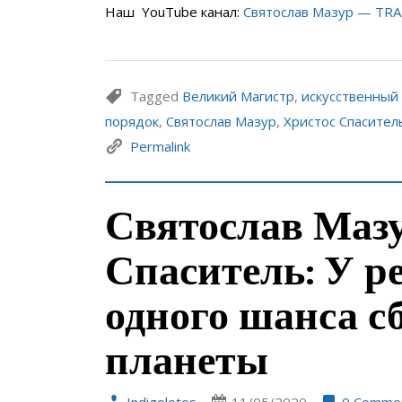
Наш YouTube канал:
Святослав Мазур — TR
Tagged
Великий Магистр
,
искусственный
порядок
,
Святослав Мазур
,
Христос Спасител
Permalink
Святослав Мазу
Спаситель: У р
одного шанса с
планеты
Indigolotos
11/05/2020
0 Comme