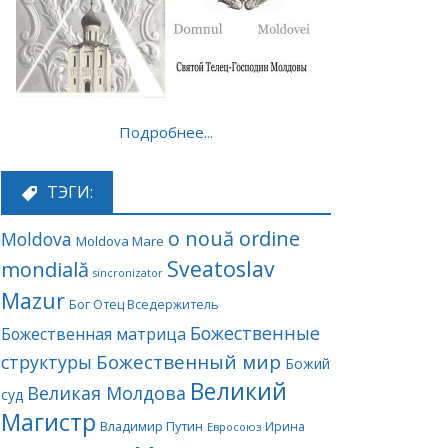
Подробнее...
ТЭГИ:
o nouă ordine
Moldova
Moldova Mare
Sveatoslav
mondială
sincronizator
Mazur
Бог Отец Вседержитель
Божественные
Божественная матрица
Божественный мир
структуры
Божий
Великий
Великая Молдова
суд
Магистр
Владимир Путин
Ирина
Евросоюз