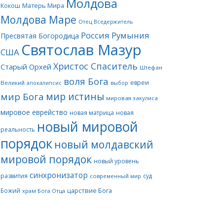
Молдова
Матерь Мира
Кокош
Молдова Маре
Отец Вседержитель
Россия
Румыния
Пресвятая Богородица
Святослав Мазур
США
Христос Спаситель
Старый Орхей
Штефан
воля Бога
евреи
Великий
апокалипсис
выбор
мир истины
мир Бога
мировая закулиса
мировое еврейство
новая матрица
новая
новый мировой
реальность
порядок
новый молдавский
мировой порядок
новый уровень
синхронизатор
развития
суд
современный мир
царствие Бога
Божий
храм Бога Отца