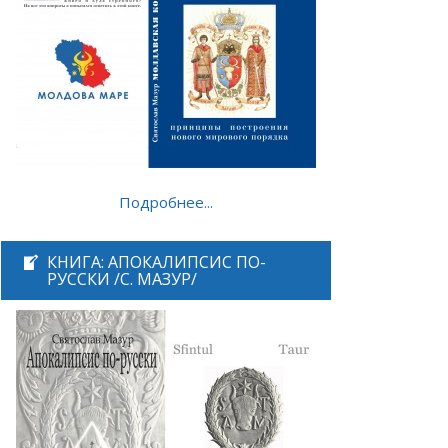
Подробнее...
КНИГА: АПОКАЛИПСИС ПО-
РУССКИ /С. МАЗУР/