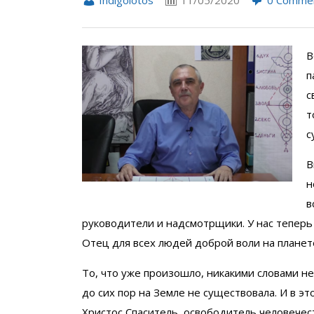
В
п
с
т
с
В
н
в
руководители и надсмотрщики. У нас теперь
Отец для всех людей доброй воли на планете
То, что уже произошло, никакими словами не
до сих пор на Земле не существовала. И в эт
Христос Спаситель, освободитель человечес