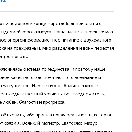
от и подошёл к концу фарс глобальной элиты с
андемией коронавируса. Наша планета переключила
воё энергоинформационное питание с двухфазного
ока на трёхфазный. Мир разделения и войн перестал
уществовать.
ключилась система триединства, и поэтому наше
овое качество стало понятно – это всезнание и
семогущество. Нам не нужны больше лживые
 есть единственный хозяин – Бог Вседержитель,
 любви, благости и прогресса.
 объяснить, ибо пришла новая реальность, которая
от связи я, Великий Магистр, Святослав Мазур,
тва от тирании рептилоидов, ответственно заявляю: