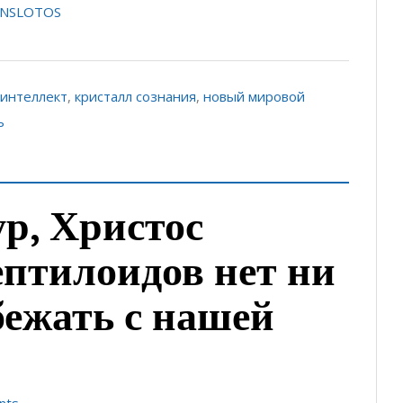
ANSLOTOS
 интеллект
,
кристалл сознания
,
новый мировой
ь
р, Христос
ептилоидов нет ни
бежать с нашей
nts