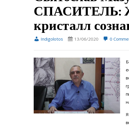
СПАСИТЕЛЬ: Ж
кристалл созна
Indigolotos
13/06/2020
0 Comme
Б
е
в
г
п
н
Я
в