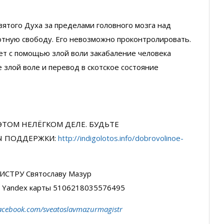
вятого Духа за пределами головного мозга над
лютную свободу. Его невозможно проконтролировать.
ет с помощью злой воли закабаление человека
е злой воле и перевод в скотское состояние
ЭТОМ НЕЛЁГКОМ ДЕЛЕ. БУДЬТЕ
Ы ПОДДЕРЖКИ:
http://indigolotos.info/dobrovolinoe-
ИСТРУ Святославу Мазур
р Yandex карты 5106218035576495
acebook.com/sveatoslavmazurmagistr