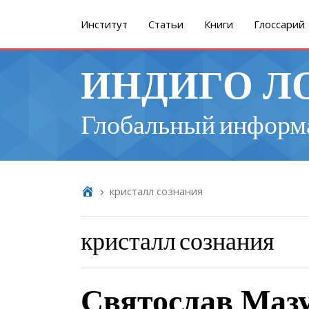
Институт
Cтатьи
Книги
Глоссарий
ИНДИГО Л
Глобальный информ
кристалл сознания
кристалл сознания
Святослав Ма