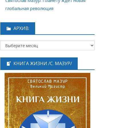
Святослав Мазур: Планету ждёт новая
глобальная революция
АРХИВ:
КНИГА ЖИЗНИ /С. МАЗУР/