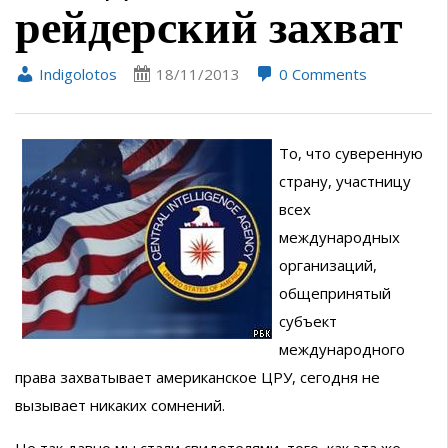
рейдерский захват
Indigolotos
18/11/2013
0 Comments
То, что суверенную
страну, участницу
всех
международных
организаций,
общепринятый
субъект
международного
права захватывает американское ЦРУ, сегодня не
вызывает никаких сомнений.
Не так давно мы стали свидетелями, того, как эта же