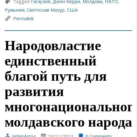
Tagged
Гагаузия
,
Джон Керри
,
Молдова
,
НАТО
,
Румыния
,
Святослав Мазур
,
США
Permalink
Народовластие
единственный
благой путь для
развития
многонациональног
молдавского народа
Indigolotos
20/11/2013
0 Comments